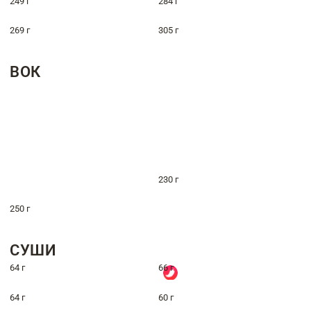
249 г
284 г
269 г
305 г
ВОК
230 г
250 г
СУШИ
64 г
66 г
64 г
60 г