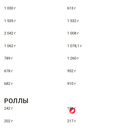
1 030 г
613 г
1 535 г
1 532 г
2 042 г
1 008 г
1 062 г
1 078,1 г
789 г
1 260 г
678 г
952 г
682 г
910 г
РОЛЛЫ
242 г
196 г
202 г
217 г