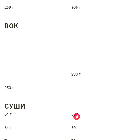
269 г
305 г
ВОК
230 г
250 г
СУШИ
64 г
66 г
64 г
60 г