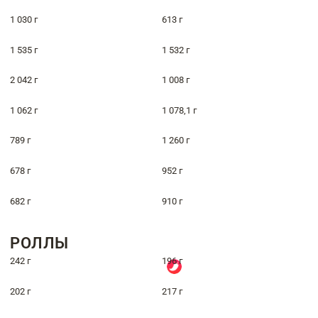
1 030 г
613 г
1 535 г
1 532 г
2 042 г
1 008 г
1 062 г
1 078,1 г
789 г
1 260 г
678 г
952 г
682 г
910 г
РОЛЛЫ
242 г
196 г
202 г
217 г