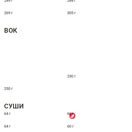
249 г
284 г
269 г
305 г
ВОК
230 г
250 г
СУШИ
64 г
66 г
64 г
60 г