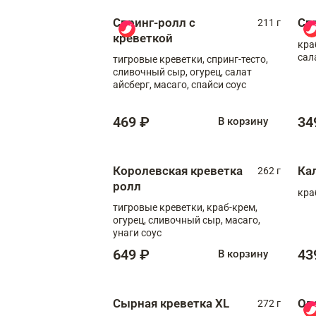
Спринг-ролл с
Сп
211 г
креветкой
кра
сал
тигровые креветки, спринг-тесто,
сливочный сыр, огурец, салат
айсберг, масаго, спайси соус
469 ₽
34
В корзину
Королевская креветка
Ка
262 г
ролл
кра
тигровые креветки, краб-крем,
огурец, сливочный сыр, масаго,
унаги соус
649 ₽
43
В корзину
Сырная креветка XL
Ов
272 г