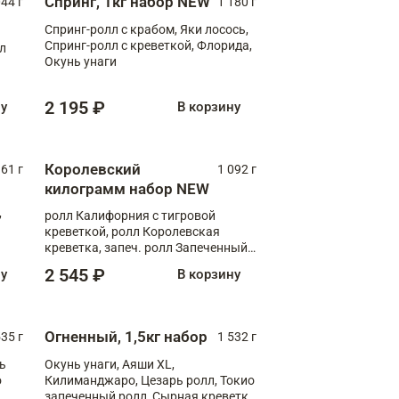
Спринг, 1кг набор NEW
044 г
1 180 г
Спринг-ролл с крабом, Яки лосось,
Спринг-ролл с креветкой, Флорида,
лл
Окунь унаги
2 195 ₽
ну
В корзину
Королевский
61 г
1 092 г
килограмм набор NEW
,
ролл Калифорния с тигровой
креветкой, ролл Королевская
креветка, запеч. ролл Запеченный
лосось терияки, запеч. ролл Аяши
2 545 ₽
ну
В корзину
XL, запеч. ролл Крабик Хот
Огненный, 1,5кг набор
535 г
1 532 г
ь
Окунь унаги, Аяши XL,
о
Килиманджаро, Цезарь ролл, Токио
запеченный ролл, Сырная креветка