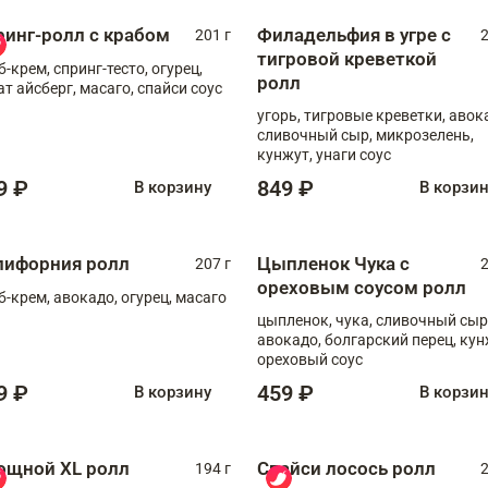
ринг-ролл с крабом
Филадельфия в угре с
201 г
2
тигровой креветкой
б-крем, спринг-тесто, огурец,
ролл
ат айсберг, масаго, спайси соус
угорь, тигровые креветки, авок
сливочный сыр, микрозелень,
кунжут, унаги соус
9 ₽
849 ₽
В корзину
В корзи
лифорния ролл
Цыпленок Чука с
207 г
2
ореховым соусом ролл
б-крем, авокадо, огурец, масаго
цыпленок, чука, сливочный сыр
авокадо, болгарский перец, кун
ореховый соус
9 ₽
459 ₽
В корзину
В корзи
ощной XL ролл
Спайси лосось ролл
194 г
2