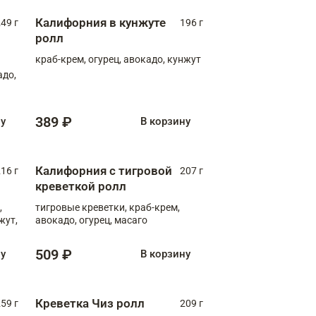
Калифорния в кунжуте
49 г
196 г
ролл
краб-крем, огурец, авокадо, кунжут
адо,
389 ₽
ну
В корзину
Калифорния с тигровой
16 г
207 г
креветкой ролл
,
тигровые креветки, краб-крем,
жут,
авокадо, огурец, масаго
509 ₽
ну
В корзину
Креветка Чиз ролл
59 г
209 г