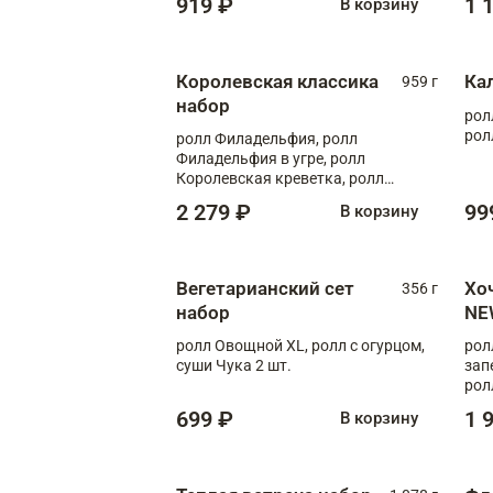
919 ₽
1 
В корзину
Королевская классика
Ка
959 г
набор
рол
рол
ролл Филадельфия, ролл
Филадельфия в угре, ролл
Королевская креветка, ролл
Калифорния
2 279 ₽
99
В корзину
Вегетарианский сет
Хо
356 г
набор
NE
ролл Овощной XL, ролл с огурцом,
рол
суши Чука 2 шт.
зап
рол
699 ₽
1 
В корзину