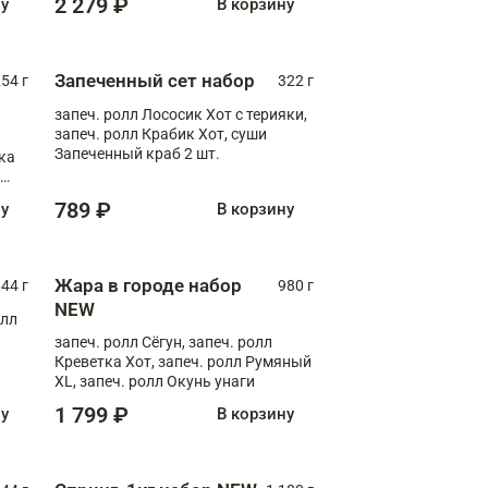
2 279 ₽
ну
В корзину
Запеченный сет набор
254 г
322 г
запеч. ролл Лососик Хот с терияки,
запеч. ролл Крабик Хот, суши
Запеченный краб 2 шт.
ка
ролл
789 ₽
ну
В корзину
Жара в городе набор
44 г
980 г
NEW
олл
запеч. ролл Сёгун, запеч. ролл
Креветка Хот, запеч. ролл Румяный
XL, запеч. ролл Окунь унаги
1 799 ₽
ну
В корзину