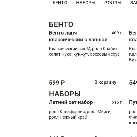
БЕНТО
НАБОРЫ
РОЛЛЫ
ЗА
БЕНТО
Бенто ланч
Бе
469 г
классический с лапшой
кл
Классический вок М, ролл Крабик,
Кла
салат Чука, кунжут, ореховый соус
Кал
Вит
599 ₽
54
В корзину
НАБОРЫ
Летний сет набор
Пу
615 г
ролл Калифорния, ролл Мияги,
рол
ролл Нежный краб
Фил
кре