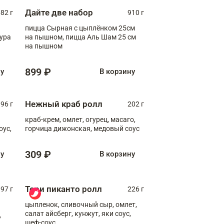
Дайте две набор
82 г
910 г
пицца Сырная с цыплёнком 25см
пура
на пышном, пицца Аль Шам 25 см
на пышном
899 ₽
ну
В корзину
Нежный краб ролл
96 г
202 г
краб-крем, омлет, огурец, масаго,
оус,
горчица дижонская, медовый соус
309 ₽
ну
В корзину
Тори пиканто ролл
97 г
226 г
цыпленок, сливочный сыр, омлет,
салат айсберг, кунжут, яки соус,
,
шеф-соус