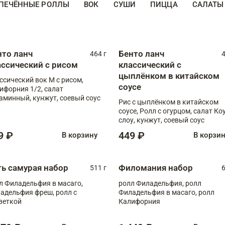
ПЕЧЁННЫЕ РОЛЛЫ
ВОК
СУШИ
ПИЦЦА
САЛАТЫ
нто ланч
Бенто ланч
464 г
4
ассический с рисом
классический с
цыплёнком в китайском
ссический вок М с рисом,
соусе
ифорния 1/2, салат
аминный, кунжут, соевый соус
Рис с цыплёнком в китайском
соусе, Ролл с огурцом, салат Ко
слоу, кунжут, соевый соус
9 ₽
449 ₽
В корзину
В корзи
ть самурая набор
Филомания набор
511 г
6
л Филадельфия в масаго,
ролл Филадельфия, ролл
адельфия фреш, ролл с
Филадельфия в масаго, ролл
веткой
Калифорния