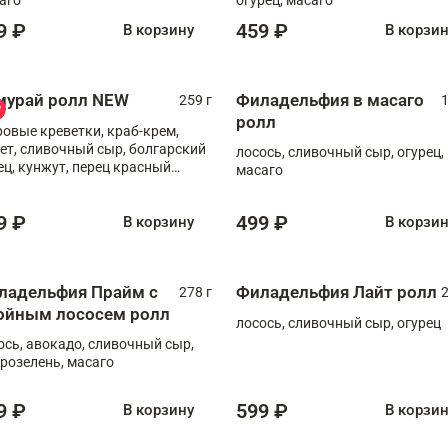
9 ₽
459 ₽
В корзину
В корзи
мурай ролл NEW
Филадельфия в масаго
259 г
1
ролл
ровые креветки, краб-крем,
ет, сливочный сыр, болгарский
лосось, сливочный сыр, огурец,
ец, кунжут, перец красный
масаго
отый, масаго, шеф-соус
9 ₽
499 ₽
В корзину
В корзи
ладельфия Прайм с
Филадельфия Лайт ролл
278 г
2
ойным лососем ролл
лосось, сливочный сыр, огурец
ось, авокадо, сливочный сыр,
розелень, масаго
9 ₽
599 ₽
В корзину
В корзи