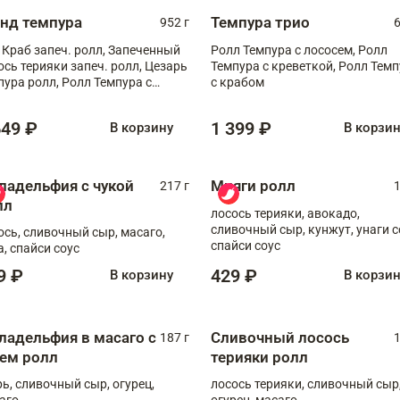
анд темпура
Темпура трио
952 г
6
 Краб запеч. ролл, Запеченный
Ролл Темпура с лососем, Ролл
ось терияки запеч. ролл, Цезарь
Темпура с креветкой, Ролл Тем
пура ролл, Ролл Темпура с
с крабом
веткой
649 ₽
1 399 ₽
В корзину
В корзи
ладельфия с чукой
Мияги ролл
217 г
1
лл
лосось терияки, авокадо,
сливочный сыр, кунжут, унаги с
ось, сливочный сыр, масаго,
спайси соус
а, спайси соус
9 ₽
429 ₽
В корзину
В корзи
ладельфия в масаго с
Сливочный лосось
187 г
1
рем ролл
терияки ролл
рь, сливочный сыр, огурец,
лосось терияки, сливочный сыр
аго
огурец, масаго