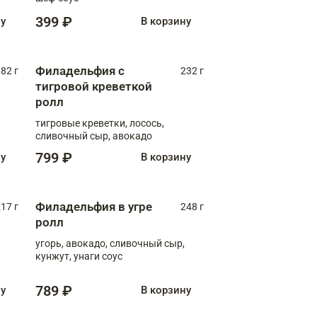
399 ₽
ну
В корзину
Филадельфия с
82 г
232 г
тигровой креветкой
ролл
тигровые креветки, лосось,
сливочный сыр, авокадо
799 ₽
ну
В корзину
Филадельфия в угре
17 г
248 г
ролл
угорь, авокадо, сливочный сыр,
кунжут, унаги соус
789 ₽
ну
В корзину