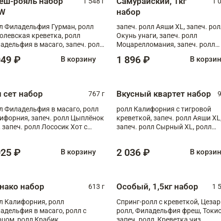
еш-рояль набор
Самурайский, 1кг
1 548 г
1 
W
набор
л Филадельфия Гурман, ролл
запеч. ролл Аяши XL, запеч. ро
олевская креветка, ролл
Окунь унаги, запеч. ролл
адельфия в масаго, запеч. ролл
Моцарелломания, запеч. ролл
ось Унаги XL, запеч. ролл
Килиманджаро
049 ₽
1 896 ₽
В корзину
В корзи
ровая креветка с моцареллой,
еч. ролл Эби краб с лососем
п сет набор
Вкусный квартет набор
767 г
9
л Филадельфия в масаго, ролл
ролл Калифорния с тигровой
ифорния, запеч. ролл Цыплёнок
креветкой, запеч. ролл Аяши XL
, запеч. ролл Лососик Хот с
запеч. ролл Сырный XL, ролл
ияки , запеч. ролл Крабик Хот
Калифорния
025 ₽
2 036 ₽
В корзину
В корзи
нако набор
Особый, 1,5кг набор
613 г
1 
л Калифорния, ролл
Спринг-ролл с креветкой, Цезар
адельфия в масаго, ролл с
ролл, Филадельфия фреш, Токи
рцом, ролл Крабик
запеч. ролл, Креветка чиз,