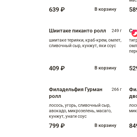
639 ₽
58
В корзину
Шиитаке пиканто ролл
Са
249 г
шиитаке терияки, краб-крем, омлет,
тиг
сливочный сыр, кунжут, яки соус
омл
пер
мол
409 ₽
52
В корзину
Филадельфия Гурман
Фи
266 г
ролл
дв
лосось, угорь, сливочный сыр,
лос
авокадо, микрозелень, масаго,
мик
кунжут, унаги соус
799 ₽
84
В корзину