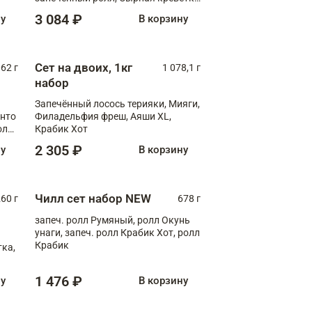
XL
3 084 ₽
ну
В корзину
Сет на двоих, 1кг
062 г
1 078,1 г
набор
Запечённый лосось терияки, Мияги,
анто
Филадельфия фреш, Аяши XL,
олл
Крабик Хот
2 305 ₽
ну
В корзину
Чилл сет набор NEW
260 г
678 г
запеч. ролл Румяный, ролл Окунь
унаги, запеч. ролл Крабик Хот, ролл
Крабик
ка,
1 476 ₽
ну
В корзину