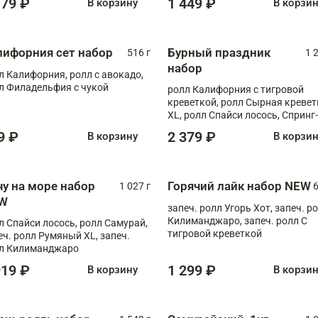
179 ₽
1 449 ₽
В корзину
В корзи
лифорния сет набор
Бурный праздник
516 г
1 
набор
л Калифорния, ролл с авокадо,
л Филадельфия с чукой
ролл Калифорния с тигровой
креветкой, ролл Сырная кревет
XL, ролл Спайси лосось, Спринг-
ролл с угрем и лососем, запеч. 
9 ₽
2 379 ₽
В корзину
В корзи
Медовая креветка
чу на море набор
Горячий лайк набор NEW
1 027 г
6
W
запеч. ролл Угорь Хот, запеч. р
Килиманджаро, запеч. ролл С
л Спайси лосось, ролл Самурай,
тигровой креветкой
еч. ролл Румяный XL, запеч.
л Килиманджаро
919 ₽
1 299 ₽
В корзину
В корзи