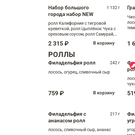
Набор большого
Гр
1 132 г
города набор NEW
Чиз
лос
ролл Калифорния с тигровой
тем
креветкой, ролл Цыплёнок Чука с
кре
ореховым соусом, ролл Самурай,
ролл Шиитаке пиканто, Спринг-
2 315 ₽
1 
В корзину
ролл с крабом
РОЛЛЫ
Филадельфия ролл
Фи
242 г
ро
лосось, огурец, сливочный сыр
лос
чук
759 ₽
51
В корзину
Филадельфия с
Фи
217 г
ананасом ролл
уг
лосось, сливочный сыр, ананас
уго
мас