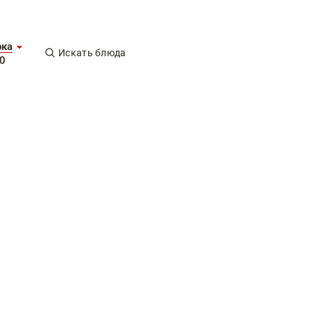
рка
Искать блюда
0