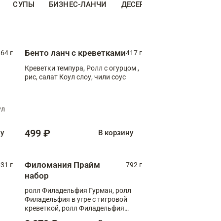
СУПЫ
БИЗНЕС-ЛАНЧИ
ДЕСЕРТЫ
ДОПОЛНИТЕ
Бенто ланч с креветками
64 г
417 г
Креветки темпура, Ролл с огурцом ,
рис, салат Коул слоу, чили соус
ул
499 ₽
ну
В корзину
Филомания Прайм
31 г
792 г
набор
ролл Филадельфия Гурман, ролл
Филадельфия в угре с тигровой
креветкой, ролл Филадельфия
Прайм с двойным лососем