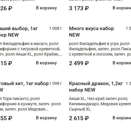
Запечённый лосось терияки,
426 ₽
3 173 ₽
В корзину
В корзи
Флорида
чший выбор, 1кг
Много вкуса набор
1 008 г
1 
бор NEW
NEW
л Филадельфия в масаго, ролл
ролл Филадельфия в угре, ролл
ифорния с тигровой креветкой,
Филадельфия, запеч. ролл Пик
еч. ролл Аяши XL, ролл Крабик,
с креветкой и лососем, запеч. р
еч. ролл Лосось терияки
С тигровой креветкой
315 ₽
2 499 ₽
В корзину
В корзи
товый хит, 1кг набор
Красный дракон, 1,2кг
1 098 г
1 
W
набор NEW
л Тори пиканто, ролл
Аяши XL, Чиз краб запеч.ролл,
ифорния в кунжуте, запеч. ролл
Килиманджаро, Медовая кревет
и, запеч. ролл Медовая
Сырный XL
ветка, ролл Филадельфия с
255 ₽
2 615 ₽
В корзину
В корзи
ой