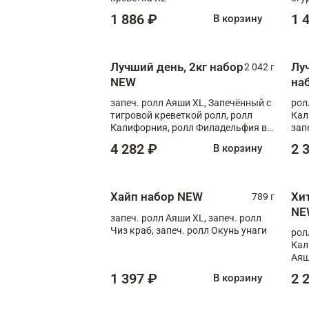
1 886 ₽
1 
В корзину
Лучший день, 2кг набор
Лу
2 042 г
NEW
на
запеч. ролл Аяши XL, Запечённый с
рол
тигровой креветкой ролл, ролл
Кал
Калифорния, ролл Филадельфия в
зап
масаго, запеч. ролл Румяный XL,
зап
4 282 ₽
2 
В корзину
запеч. ролл Моцарелломания, ролл
Сырная креветка XL, запеч. ролл
Сырный XL
Хайп набор NEW
Хи
789 г
NE
запеч. ролл Аяши XL, запеч. ролл
Чиз краб, запеч. ролл Окунь унаги
рол
Кал
Аяш
кре
1 397 ₽
2 
В корзину
чук