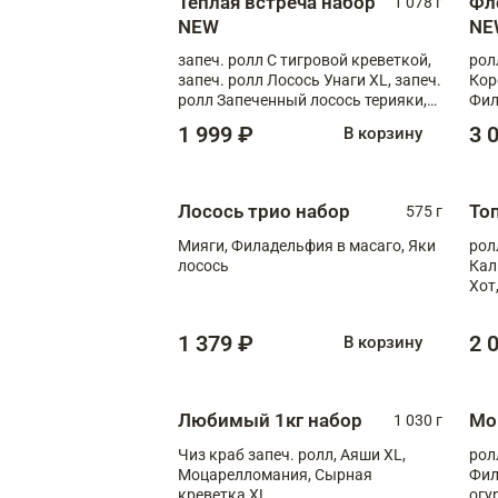
Теплая встреча набор
Фл
1 078 г
NEW
NE
запеч. ролл С тигровой креветкой,
рол
запеч. ролл Лосось Унаги XL, запеч.
Кор
ролл Запеченный лосось терияки,
Фил
запеч. ролл Румяный XL
Лос
1 999 ₽
3 
В корзину
Тиг
зап
Лосось трио набор
То
575 г
Мияги, Филадельфия в масаго, Яки
рол
лосось
Кал
Хот
тер
1 379 ₽
2 
В корзину
Любимый 1кг набор
Мо
1 030 г
Чиз краб запеч. ролл, Аяши XL,
рол
Моцарелломания, Сырная
Фил
креветка XL
огу