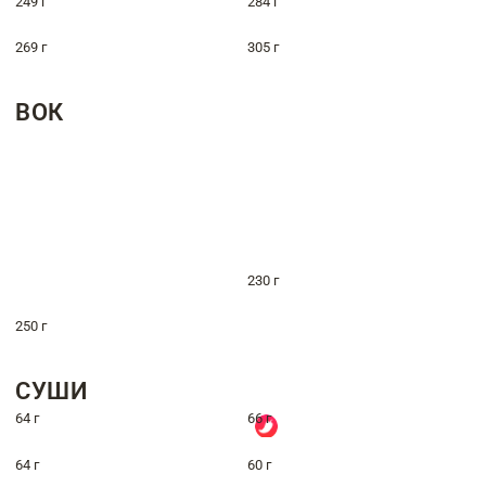
249 г
284 г
269 г
305 г
ВОК
230 г
250 г
СУШИ
64 г
66 г
64 г
60 г