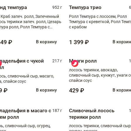
анд темпура
Темпура трио
952 г
6
 Краб запеч. ролл, Запеченный
Ролл Темпура с лососем, Ролл
ось терияки запеч. ролл, Цезарь
Темпура с креветкой, Ролл Тем
пура ролл, Ролл Темпура с
с крабом
веткой
649 ₽
1 399 ₽
В корзину
В корзи
ладельфия с чукой
Мияги ролл
217 г
1
лл
лосось терияки, авокадо,
сливочный сыр, кунжут, унаги с
ось, сливочный сыр, масаго,
спайси соус
а, спайси соус
9 ₽
429 ₽
В корзину
В корзи
ладельфия в масаго с
Сливочный лосось
187 г
1
рем ролл
терияки ролл
рь, сливочный сыр, огурец,
лосось терияки, сливочный сыр
аго
огурец, масаго