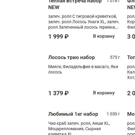
Теплая встреча набор
Фл
1 078 г
NEW
NE
запеч. ролл С тигровой креветкой,
рол
запеч. ролл Лосось Унаги XL, запеч.
Кор
ролл Запеченный лосось терияки,
Фил
запеч. ролл Румяный XL
Лос
1 999 ₽
3 
В корзину
Тиг
зап
Лосось трио набор
То
575 г
Мияги, Филадельфия в масаго, Яки
рол
лосось
Кал
Хот
тер
1 379 ₽
2 
В корзину
Любимый 1кг набор
Мо
1 030 г
Чиз краб запеч. ролл, Аяши XL,
рол
Моцарелломания, Сырная
Фил
креветка XL
огу