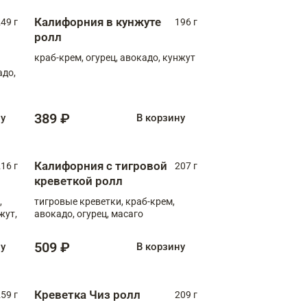
Калифорния в кунжуте
49 г
196 г
ролл
краб-крем, огурец, авокадо, кунжут
адо,
389 ₽
ну
В корзину
Калифорния с тигровой
16 г
207 г
креветкой ролл
,
тигровые креветки, краб-крем,
жут,
авокадо, огурец, масаго
509 ₽
ну
В корзину
Креветка Чиз ролл
59 г
209 г