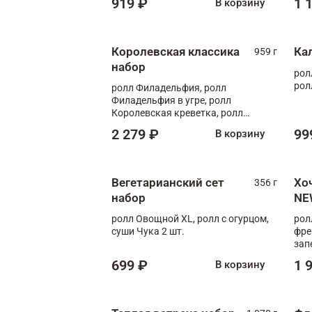
919 ₽
1 
В корзину
Королевская классика
Ка
959 г
набор
рол
рол
ролл Филадельфия, ролл
Филадельфия в угре, ролл
Королевская креветка, ролл
Калифорния
2 279 ₽
99
В корзину
Вегетарианский сет
Хо
356 г
набор
NE
ролл Овощной XL, ролл с огурцом,
рол
суши Чука 2 шт.
фре
зап
699 ₽
1 
В корзину