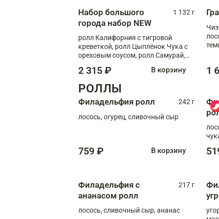
Набор большого
Гр
1 132 г
города набор NEW
Чиз
лос
ролл Калифорния с тигровой
тем
креветкой, ролл Цыплёнок Чука с
кре
ореховым соусом, ролл Самурай,
ролл Шиитаке пиканто, Спринг-
2 315 ₽
1 
В корзину
ролл с крабом
РОЛЛЫ
Филадельфия ролл
Фи
242 г
ро
лосось, огурец, сливочный сыр
лос
чук
759 ₽
51
В корзину
Филадельфия с
Фи
217 г
ананасом ролл
уг
лосось, сливочный сыр, ананас
уго
мас