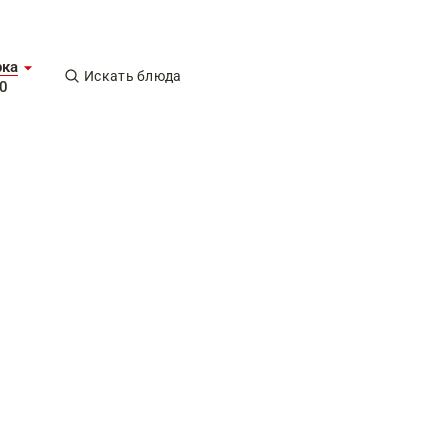
рка
Искать блюда
0