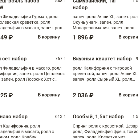
еш-рояль набор
Самурайский, 1кг
1 548 г
1 
W
набор
л Филадельфия Гурман, ролл
запеч. ролл Аяши XL, запеч. ро
олевская креветка, ролл
Окунь унаги, запеч. ролл
адельфия в масаго, запеч. ролл
Моцарелломания, запеч. ролл
ось Унаги XL, запеч. ролл
Килиманджаро
049 ₽
1 896 ₽
В корзину
В корзи
ровая креветка с моцареллой,
еч. ролл Эби краб с лососем
п сет набор
Вкусный квартет набор
767 г
9
л Филадельфия в масаго, ролл
ролл Калифорния с тигровой
ифорния, запеч. ролл Цыплёнок
креветкой, запеч. ролл Аяши XL
, запеч. ролл Лососик Хот с
запеч. ролл Сырный XL, ролл
ияки , запеч. ролл Крабик Хот
Калифорния
025 ₽
2 036 ₽
В корзину
В корзи
нако набор
Особый, 1,5кг набор
613 г
1 
л Калифорния, ролл
Спринг-ролл с креветкой, Цезар
адельфия в масаго, ролл с
ролл, Филадельфия фреш, Токи
рцом, ролл Крабик
запеч. ролл, Креветка чиз,