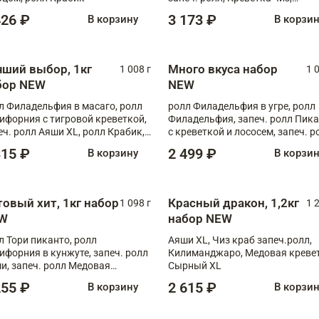
Запечённый лосось терияки,
426 ₽
3 173 ₽
В корзину
В корзи
Флорида
чший выбор, 1кг
Много вкуса набор
1 008 г
1 
бор NEW
NEW
л Филадельфия в масаго, ролл
ролл Филадельфия в угре, ролл
ифорния с тигровой креветкой,
Филадельфия, запеч. ролл Пик
еч. ролл Аяши XL, ролл Крабик,
с креветкой и лососем, запеч. р
еч. ролл Лосось терияки
С тигровой креветкой
315 ₽
2 499 ₽
В корзину
В корзи
товый хит, 1кг набор
Красный дракон, 1,2кг
1 098 г
1 
W
набор NEW
л Тори пиканто, ролл
Аяши XL, Чиз краб запеч.ролл,
ифорния в кунжуте, запеч. ролл
Килиманджаро, Медовая кревет
и, запеч. ролл Медовая
Сырный XL
ветка, ролл Филадельфия с
255 ₽
2 615 ₽
В корзину
В корзи
ой