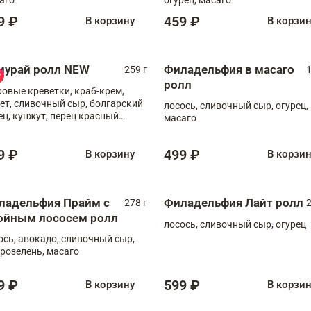
9 ₽
459 ₽
В корзину
В корзи
мурай ролл NEW
Филадельфия в масаго
259 г
1
ролл
ровые креветки, краб-крем,
ет, сливочный сыр, болгарский
лосось, сливочный сыр, огурец,
ец, кунжут, перец красный
масаго
отый, масаго, шеф-соус
9 ₽
499 ₽
В корзину
В корзи
ладельфия Прайм с
Филадельфия Лайт ролл
278 г
2
ойным лососем ролл
лосось, сливочный сыр, огурец
ось, авокадо, сливочный сыр,
розелень, масаго
9 ₽
599 ₽
В корзину
В корзи