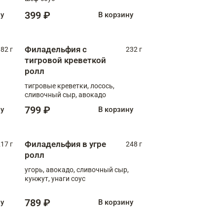
399 ₽
ну
В корзину
Филадельфия с
82 г
232 г
тигровой креветкой
ролл
тигровые креветки, лосось,
сливочный сыр, авокадо
799 ₽
ну
В корзину
Филадельфия в угре
17 г
248 г
ролл
угорь, авокадо, сливочный сыр,
кунжут, унаги соус
789 ₽
ну
В корзину