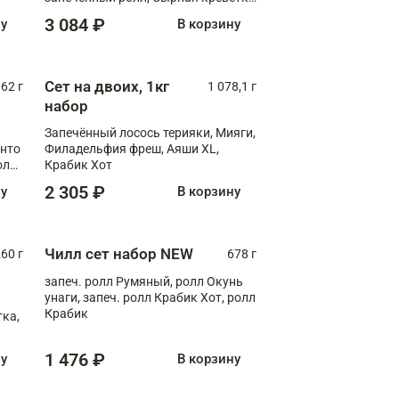
XL
3 084 ₽
ну
В корзину
Сет на двоих, 1кг
062 г
1 078,1 г
набор
Запечённый лосось терияки, Мияги,
анто
Филадельфия фреш, Аяши XL,
олл
Крабик Хот
2 305 ₽
ну
В корзину
Чилл сет набор NEW
260 г
678 г
запеч. ролл Румяный, ролл Окунь
унаги, запеч. ролл Крабик Хот, ролл
Крабик
ка,
1 476 ₽
ну
В корзину