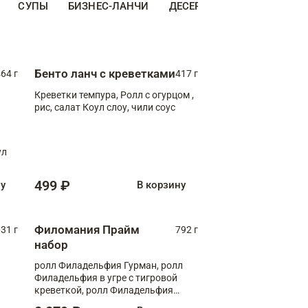
СУПЫ
БИЗНЕС-ЛАНЧИ
ДЕСЕРТЫ
ДОПОЛНИТЕ
Бенто ланч с креветками
64 г
417 г
Креветки темпура, Ролл с огурцом ,
рис, салат Коул слоу, чили соус
ул
499 ₽
ну
В корзину
Филомания Прайм
31 г
792 г
набор
ролл Филадельфия Гурман, ролл
Филадельфия в угре с тигровой
креветкой, ролл Филадельфия
Прайм с двойным лососем