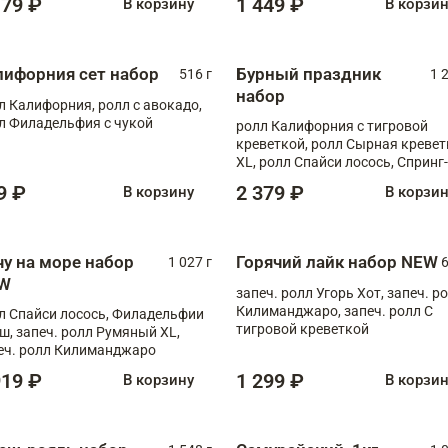
179 ₽
1 449 ₽
В корзину
В корзи
лифорния сет набор
Бурный праздник
516 г
1 
набор
л Калифорния, ролл с авокадо,
л Филадельфия с чукой
ролл Калифорния с тигровой
креветкой, ролл Сырная кревет
XL, ролл Спайси лосось, Спринг-
ролл с угрем и лососем, запеч. 
9 ₽
2 379 ₽
В корзину
В корзи
Медовая креветка
чу на море набор
Горячий лайк набор NEW
1 027 г
6
W
запеч. ролл Угорь Хот, запеч. р
Килиманджаро, запеч. ролл С
л Спайси лосось, Филадельфии
тигровой креветкой
ш, запеч. ролл Румяный XL,
еч. ролл Килиманджаро
919 ₽
1 299 ₽
В корзину
В корзи