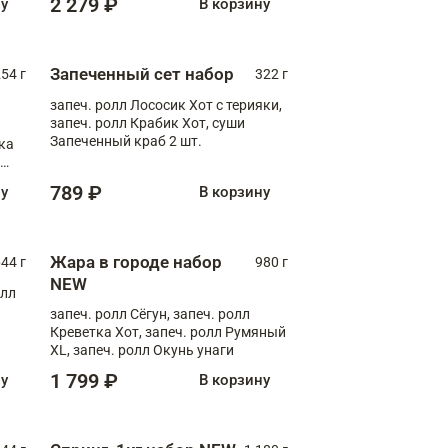
2 279 ₽
ну
В корзину
Запеченный сет набор
254 г
322 г
запеч. ролл Лососик Хот с терияки,
запеч. ролл Крабик Хот, суши
Запеченный краб 2 шт.
ка
ролл
789 ₽
ну
В корзину
Жара в городе набор
44 г
980 г
NEW
олл
запеч. ролл Сёгун, запеч. ролл
Креветка Хот, запеч. ролл Румяный
XL, запеч. ролл Окунь унаги
1 799 ₽
ну
В корзину