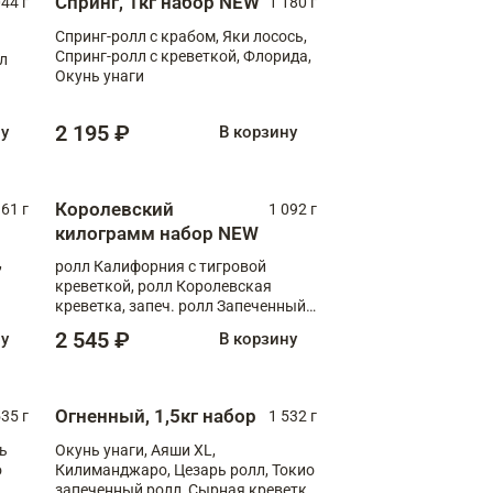
Спринг, 1кг набор NEW
044 г
1 180 г
Спринг-ролл с крабом, Яки лосось,
Спринг-ролл с креветкой, Флорида,
лл
Окунь унаги
2 195 ₽
ну
В корзину
Королевский
61 г
1 092 г
килограмм набор NEW
,
ролл Калифорния с тигровой
креветкой, ролл Королевская
креветка, запеч. ролл Запеченный
лосось терияки, запеч. ролл Аяши
2 545 ₽
ну
В корзину
XL, запеч. ролл Крабик Хот
Огненный, 1,5кг набор
535 г
1 532 г
ь
Окунь унаги, Аяши XL,
о
Килиманджаро, Цезарь ролл, Токио
запеченный ролл, Сырная креветка