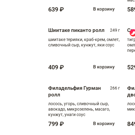
639 ₽
58
В корзину
Шиитаке пиканто ролл
Са
249 г
шиитаке терияки, краб-крем, омлет,
тиг
сливочный сыр, кунжут, яки соус
омл
пер
мол
409 ₽
52
В корзину
Филадельфия Гурман
Фи
266 г
ролл
дв
лосось, угорь, сливочный сыр,
лос
авокадо, микрозелень, масаго,
мик
кунжут, унаги соус
799 ₽
84
В корзину