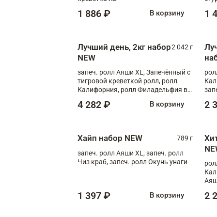
1 886 ₽
1 
В корзину
Лучший день, 2кг набор
Лу
2 042 г
NEW
на
запеч. ролл Аяши XL, Запечённый с
рол
тигровой креветкой ролл, ролл
Кал
Калифорния, ролл Филадельфия в
зап
масаго, запеч. ролл Румяный XL,
зап
4 282 ₽
2 
В корзину
запеч. ролл Моцарелломания, ролл
Сырная креветка XL, запеч. ролл
Сырный XL
Хайп набор NEW
Хи
789 г
NE
запеч. ролл Аяши XL, запеч. ролл
Чиз краб, запеч. ролл Окунь унаги
рол
Кал
Аяш
кре
1 397 ₽
2 
В корзину
чук