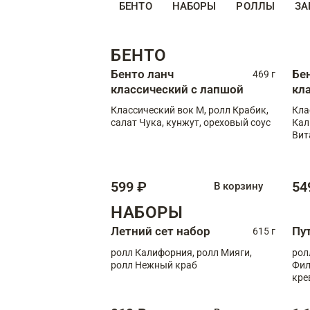
БЕНТО
НАБОРЫ
РОЛЛЫ
ЗА
БЕНТО
Бенто ланч
Бе
469 г
классический с лапшой
кл
Классический вок М, ролл Крабик,
Кла
салат Чука, кунжут, ореховый соус
Кал
Вит
599 ₽
54
В корзину
НАБОРЫ
Летний сет набор
Пу
615 г
ролл Калифорния, ролл Мияги,
рол
ролл Нежный краб
Фил
кре