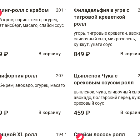
ринг-ролл с крабом
Филадельфия в угре с
201 г
2
тигровой креветкой
б-крем, спринг-тесто, огурец,
ролл
ат айсберг, масаго, спайси соус
угорь, тигровые креветки, авок
сливочный сыр, микрозелень,
кунжут, унаги соус
9 ₽
849 ₽
В корзину
В корзи
лифорния ролл
Цыпленок Чука с
207 г
2
ореховым соусом ролл
б-крем, авокадо, огурец, масаго
цыпленок, чука, сливочный сыр
авокадо, болгарский перец, кун
ореховый соус
9 ₽
459 ₽
В корзину
В корзи
ощной XL ролл
Спайси лосось ролл
194 г
2