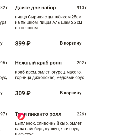
Дайте две набор
82 г
910 г
пицца Сырная с цыплёнком 25см
пура
на пышном, пицца Аль Шам 25 см
на пышном
899 ₽
ну
В корзину
Нежный краб ролл
96 г
202 г
краб-крем, омлет, огурец, масаго,
оус,
горчица дижонская, медовый соус
309 ₽
ну
В корзину
Тори пиканто ролл
97 г
226 г
цыпленок, сливочный сыр, омлет,
салат айсберг, кунжут, яки соус,
,
шеф-соус