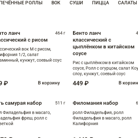
ПЕЧЁННЫЕ РОЛЛЫ
ВОК
СУШИ
ПИЦЦА
САЛАТЫ
нто ланч
Бенто ланч
464 г
4
ассический с рисом
классический с
цыплёнком в китайском
ссический вок М с рисом,
соусе
ифорния 1/2, салат
аминный, кунжут, соевый соус
Рис с цыплёнком в китайском
соусе, Ролл с огурцом, салат Ко
слоу, кунжут, соевый соус
9 ₽
449 ₽
В корзину
В корзи
ть самурая набор
Филомания набор
511 г
6
л Филадельфия в масаго,
ролл Филадельфия, ролл
адельфия фреш, ролл с
Филадельфия в масаго, ролл
веткой
Калифорния