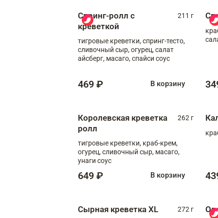
Спринг-ролл с
Сп
211 г
креветкой
кра
сал
тигровые креветки, спринг-тесто,
сливочный сыр, огурец, салат
айсберг, масаго, спайси соус
469 ₽
34
В корзину
Королевская креветка
Ка
262 г
ролл
кра
тигровые креветки, краб-крем,
огурец, сливочный сыр, масаго,
унаги соус
649 ₽
43
В корзину
Сырная креветка XL
Ов
272 г