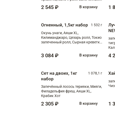
лосось терияки, запеч. ролл Аяши
2 545 ₽
1 
В корзину
XL, запеч. ролл Крабик Хот
Огненный, 1,5кг набор
Лу
1 532 г
NE
Окунь унаги, Аяши XL,
Килиманджаро, Цезарь ролл, Токио
зап
запеченный ролл, Сырная креветка
тиг
XL
Кал
мас
3 084 ₽
4 
В корзину
зап
Сыр
Сыр
Сет на двоих, 1кг
Ха
1 078,1 г
набор
зап
Чиз
Запечённый лосось терияки, Мияги,
Филадельфия фреш, Аяши XL,
Крабик Хот
2 305 ₽
1 
В корзину