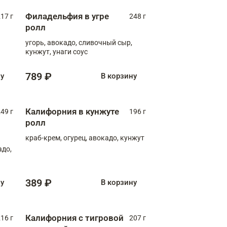
Филадельфия в угре
17 г
248 г
ролл
угорь, авокадо, сливочный сыр,
кунжут, унаги соус
789 ₽
ну
В корзину
Калифорния в кунжуте
49 г
196 г
ролл
краб-крем, огурец, авокадо, кунжут
адо,
389 ₽
ну
В корзину
Калифорния с тигровой
16 г
207 г