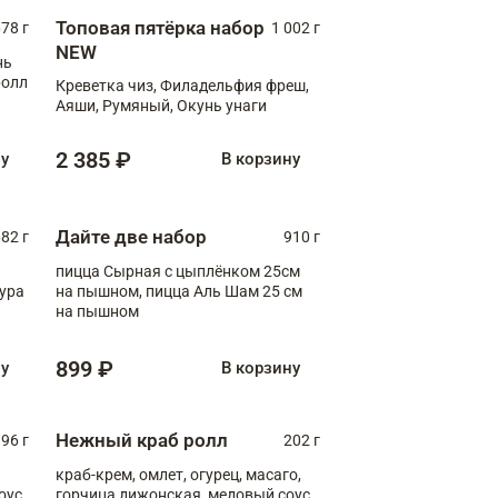
Топовая пятёрка набор
78 г
1 002 г
NEW
нь
ролл
Креветка чиз, Филадельфия фреш,
Аяши, Румяный, Окунь унаги
2 385 ₽
ну
В корзину
Дайте две набор
82 г
910 г
пицца Сырная с цыплёнком 25см
пура
на пышном, пицца Аль Шам 25 см
на пышном
899 ₽
ну
В корзину
Нежный краб ролл
96 г
202 г
краб-крем, омлет, огурец, масаго,
оус,
горчица дижонская, медовый соус