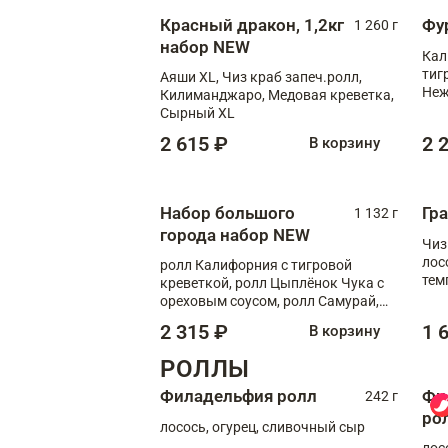
Красный дракон, 1,2кг
Фу
1 260 г
набор NEW
Кал
тиг
Аяши XL, Чиз краб запеч.ролл,
Неж
Килиманджаро, Медовая креветка,
Сырный XL
2 615 ₽
2 
В корзину
Набор большого
Гр
1 132 г
города набор NEW
Чиз
лос
ролл Калифорния с тигровой
тем
креветкой, ролл Цыплёнок Чука с
кре
ореховым соусом, ролл Самурай,
ролл Шиитаке пиканто, Спринг-
2 315 ₽
1 
В корзину
ролл с крабом
РОЛЛЫ
Филадельфия ролл
Фи
242 г
ро
лосось, огурец, сливочный сыр
лос