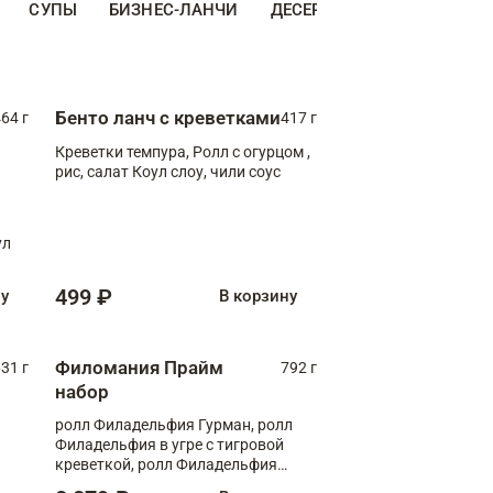
СУПЫ
БИЗНЕС-ЛАНЧИ
ДЕСЕРТЫ
ДОПОЛНИТЕ
Бенто ланч с креветками
64 г
417 г
Креветки темпура, Ролл с огурцом ,
рис, салат Коул слоу, чили соус
ул
499 ₽
ну
В корзину
Филомания Прайм
31 г
792 г
набор
ролл Филадельфия Гурман, ролл
Филадельфия в угре с тигровой
креветкой, ролл Филадельфия
Прайм с двойным лососем