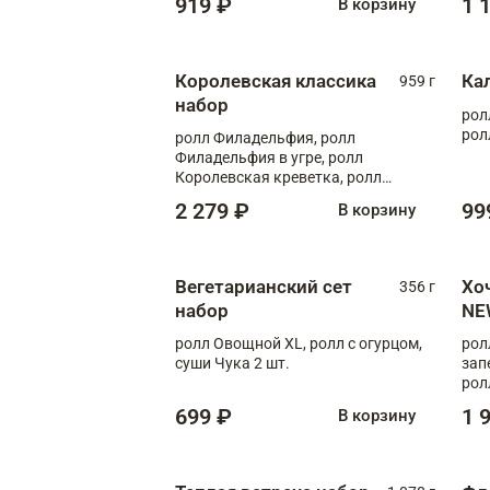
919 ₽
1 
В корзину
Королевская классика
Ка
959 г
набор
рол
рол
ролл Филадельфия, ролл
Филадельфия в угре, ролл
Королевская креветка, ролл
Калифорния
2 279 ₽
99
В корзину
Вегетарианский сет
Хо
356 г
набор
NE
ролл Овощной XL, ролл с огурцом,
рол
суши Чука 2 шт.
зап
рол
699 ₽
1 
В корзину