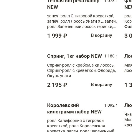
Теплая встреча набор
Фл
1 078 г
NEW
NE
запеч. ролл С тигровой креветкой,
рол
запеч. ролл Лосось Унаги XL, запеч.
Кор
ролл Запеченный лосось терияки,
Фил
запеч. ролл Румяный XL
Лос
1 999 ₽
3 
В корзину
Тиг
зап
Спринг, 1кг набор NEW
Ло
1 180 г
Спринг-ролл с крабом, Яки лосось,
Мия
Спринг-ролл с креветкой, Флорида,
лос
Окунь унаги
2 195 ₽
1 
В корзину
Королевский
Лю
1 092 г
килограмм набор NEW
Чиз
Моц
ролл Калифорния с тигровой
кре
креветкой, ролл Королевская
креветка, запеч. ролл Запеченный