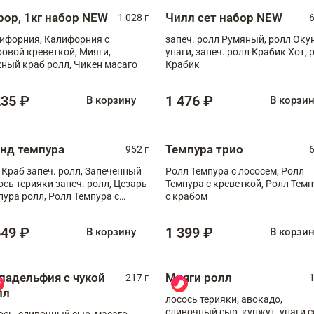
рор, 1кг набор NEW
Чилл сет набор NEW
1 028 г
6
ифорния, Калифорния с
запеч. ролл Румяный, ролл Оку
ровой креветкой, Мияги,
унаги, запеч. ролл Крабик Хот, 
ный краб ролл, Чикен масаго
Крабик
235 ₽
1 476 ₽
В корзину
В корзи
анд темпура
Темпура трио
952 г
6
 Краб запеч. ролл, Запеченный
Ролл Темпура с лососем, Ролл
ось терияки запеч. ролл, Цезарь
Темпура с креветкой, Ролл Тем
пура ролл, Ролл Темпура с
с крабом
веткой
649 ₽
1 399 ₽
В корзину
В корзи
ладельфия с чукой
Мияги ролл
217 г
1
лл
лосось терияки, авокадо,
сливочный сыр, кунжут, унаги с
ось, сливочный сыр, масаго,