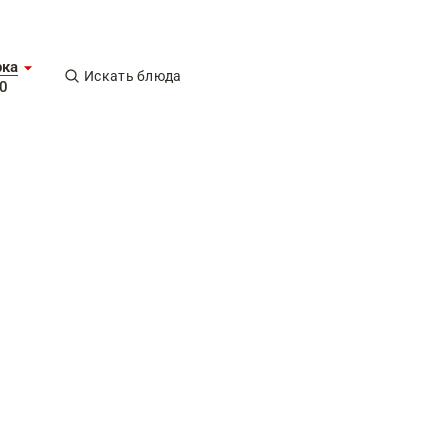
рка
Искать блюда
0