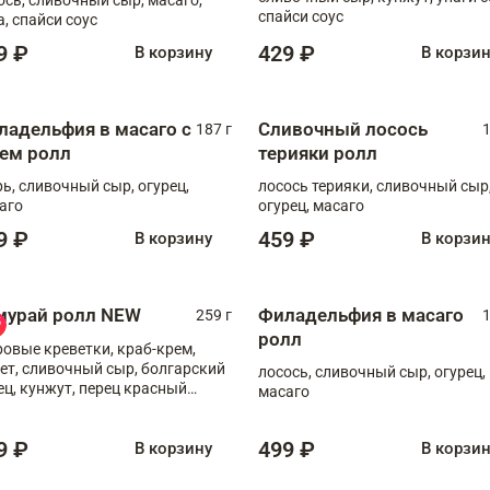
спайси соус
а, спайси соус
9 ₽
429 ₽
В корзину
В корзи
ладельфия в масаго с
Сливочный лосось
187 г
1
рем ролл
терияки ролл
рь, сливочный сыр, огурец,
лосось терияки, сливочный сыр
аго
огурец, масаго
9 ₽
459 ₽
В корзину
В корзи
мурай ролл NEW
Филадельфия в масаго
259 г
1
ролл
ровые креветки, краб-крем,
ет, сливочный сыр, болгарский
лосось, сливочный сыр, огурец,
ец, кунжут, перец красный
масаго
отый, масаго, шеф-соус
9 ₽
499 ₽
В корзину
В корзи