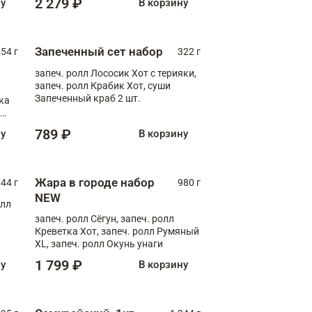
2 279 ₽
ну
В корзину
Запеченный сет набор
254 г
322 г
запеч. ролл Лососик Хот с терияки,
запеч. ролл Крабик Хот, суши
Запеченный краб 2 шт.
ка
ролл
789 ₽
ну
В корзину
Жара в городе набор
44 г
980 г
NEW
олл
запеч. ролл Сёгун, запеч. ролл
Креветка Хот, запеч. ролл Румяный
XL, запеч. ролл Окунь унаги
1 799 ₽
ну
В корзину