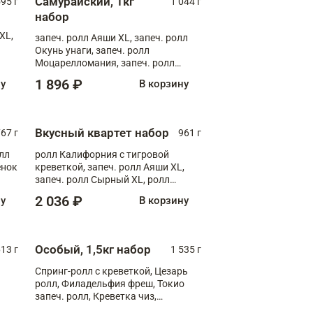
Самурайский, 1кг
595 г
1 044 г
набор
XL,
запеч. ролл Аяши XL, запеч. ролл
Окунь унаги, запеч. ролл
Моцарелломания, запеч. ролл
Килиманджаро
1 896 ₽
ну
В корзину
Вкусный квартет набор
67 г
961 г
лл
ролл Калифорния с тигровой
ёнок
креветкой, запеч. ролл Аяши XL,
запеч. ролл Сырный XL, ролл
т
Калифорния
2 036 ₽
ну
В корзину
Особый, 1,5кг набор
13 г
1 535 г
Спринг-ролл с креветкой, Цезарь
ролл, Филадельфия фреш, Токио
запеч. ролл, Креветка чиз,
Запечённый лосось терияки,