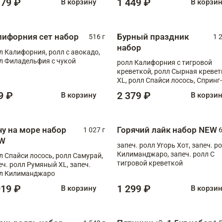
179 ₽
1 449 ₽
В корзину
В корзи
лифорния сет набор
Бурный праздник
516 г
1 
набор
л Калифорния, ролл с авокадо,
л Филадельфия с чукой
ролл Калифорния с тигровой
креветкой, ролл Сырная кревет
XL, ролл Спайси лосось, Спринг-
ролл с угрем и лососем, запеч. 
9 ₽
2 379 ₽
В корзину
В корзи
Медовая креветка
чу на море набор
Горячий лайк набор NEW
1 027 г
6
W
запеч. ролл Угорь Хот, запеч. р
Килиманджаро, запеч. ролл С
л Спайси лосось, ролл Самурай,
тигровой креветкой
еч. ролл Румяный XL, запеч.
л Килиманджаро
919 ₽
1 299 ₽
В корзину
В корзи