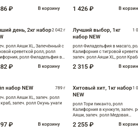
886 ₽
1 426 ₽
В корзину
В корзи
чший день, 2кг набор
Лучший выбор, 1кг
2 042 г
1 
W
набор NEW
еч. ролл Аяши XL, Запечённый с
ролл Филадельфия в масаго, ро
ровой креветкой ролл, ролл
Калифорния с тигровой креветк
ифорния, ролл Филадельфия в
запеч. ролл Аяши XL, ролл Краб
аго, запеч. ролл Румяный XL,
запеч. ролл Лосось терияки
282 ₽
2 315 ₽
В корзину
В корзи
еч. ролл Моцарелломания, ролл
ная креветка XL, запеч. ролл
ный XL
йп набор NEW
Хитовый хит, 1кг набор
789 г
1 
NEW
еч. ролл Аяши XL, запеч. ролл
 краб, запеч. ролл Окунь унаги
ролл Тори пиканто, ролл
Калифорния в кунжуте, запеч. 
Аяши, запеч. ролл Медовая
креветка, ролл Филадельфия с
397 ₽
2 255 ₽
В корзину
В корзи
чукой