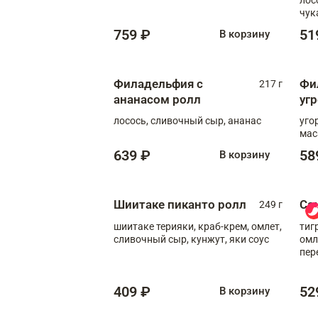
чук
759 ₽
51
В корзину
Филадельфия с
Фи
217 г
ананасом ролл
уг
лосось, сливочный сыр, ананас
уго
мас
639 ₽
58
В корзину
Шиитаке пиканто ролл
Са
249 г
шиитаке терияки, краб-крем, омлет,
тиг
сливочный сыр, кунжут, яки соус
омл
пер
мол
409 ₽
52
В корзину