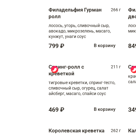
Филадельфия Гурман
Фи
266 г
ролл
дв
лосось, угорь, сливочный сыр,
лос
авокадо, микрозелень, масаго,
мик
кунжут, унаги соус
799 ₽
84
В корзину
Спринг-ролл с
Сп
211 г
креветкой
кра
сал
тигровые креветки, спринг-тесто,
сливочный сыр, огурец, салат
айсберг, масаго, спайси соус
469 ₽
34
В корзину
Королевская креветка
Ка
262 г