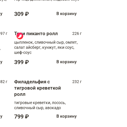
309 ₽
ну
В корзину
Тори пиканто ролл
97 г
226 г
цыпленок, сливочный сыр, омлет,
салат айсберг, кунжут, яки соус,
,
шеф-соус
399 ₽
ну
В корзину
Филадельфия с
82 г
232 г
тигровой креветкой
ролл
тигровые креветки, лосось,
сливочный сыр, авокадо
799 ₽
ну
В корзину