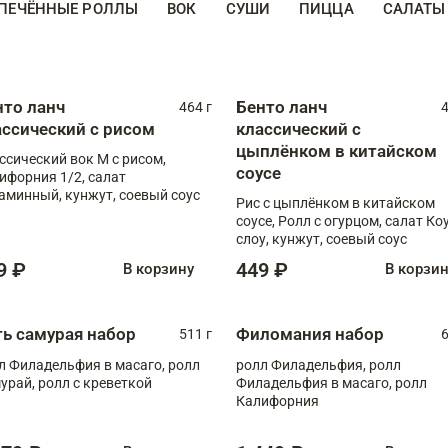
ПЕЧЁННЫЕ РОЛЛЫ
ВОК
СУШИ
ПИЦЦА
САЛАТЫ
нто ланч
Бенто ланч
464 г
4
ассический с рисом
классический с
цыплёнком в китайском
ссический вок М с рисом,
соусе
ифорния 1/2, салат
аминный, кунжут, соевый соус
Рис с цыплёнком в китайском
соусе, Ролл с огурцом, салат Ко
слоу, кунжут, соевый соус
9 ₽
449 ₽
В корзину
В корзи
ть самурая набор
Филомания набор
511 г
6
л Филадельфия в масаго, ролл
ролл Филадельфия, ролл
урай, ролл с креветкой
Филадельфия в масаго, ролл
Калифорния