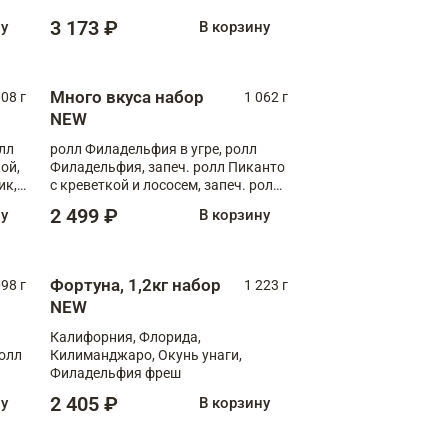
Флорида
3 173 ₽
ну
В корзину
Много вкуса набор
008 г
1 062 г
NEW
лл
ролл Филадельфия в угре, ролл
ой,
Филадельфия, запеч. ролл Пиканто
ик,
с креветкой и лососем, запеч. ролл
С тигровой креветкой
2 499 ₽
ну
В корзину
Фортуна, 1,2кг набор
098 г
1 223 г
NEW
Калифорния, Флорида,
ролл
Килиманджаро, Окунь унаги,
Филадельфия фреш
2 405 ₽
ну
В корзину