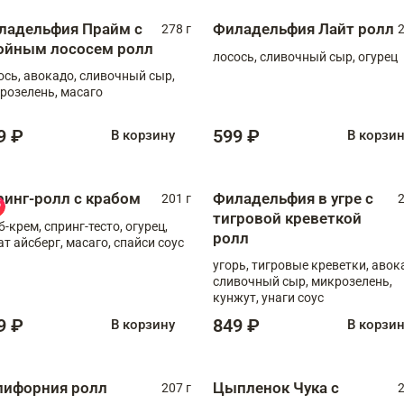
ладельфия Прайм с
Филадельфия Лайт ролл
278 г
2
ойным лососем ролл
лосось, сливочный сыр, огурец
ось, авокадо, сливочный сыр,
розелень, масаго
9 ₽
599 ₽
В корзину
В корзи
ринг-ролл с крабом
Филадельфия в угре с
201 г
2
тигровой креветкой
б-крем, спринг-тесто, огурец,
ролл
ат айсберг, масаго, спайси соус
угорь, тигровые креветки, авок
сливочный сыр, микрозелень,
кунжут, унаги соус
9 ₽
849 ₽
В корзину
В корзи
лифорния ролл
Цыпленок Чука с
207 г
2