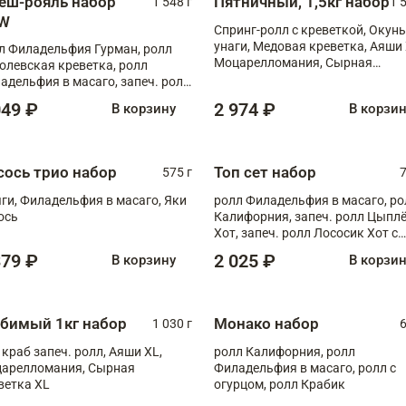
еш-рояль набор
Пятничный, 1,5кг набор
1 548 г
1 
W
Спринг-ролл с креветкой, Окунь
унаги, Медовая креветка, Аяши 
л Филадельфия Гурман, ролл
Моцарелломания, Сырная
олевская креветка, ролл
креветка XL
адельфия в масаго, запеч. ролл
ось Унаги XL, запеч. ролл
049 ₽
2 974 ₽
В корзину
В корзи
ровая креветка с моцареллой,
еч. ролл Эби краб с лососем
сось трио набор
Топ сет набор
575 г
7
ги, Филадельфия в масаго, Яки
ролл Филадельфия в масаго, ро
ось
Калифорния, запеч. ролл Цыпл
Хот, запеч. ролл Лососик Хот с
терияки , запеч. ролл Крабик Хо
379 ₽
2 025 ₽
В корзину
В корзи
бимый 1кг набор
Монако набор
1 030 г
6
 краб запеч. ролл, Аяши XL,
ролл Калифорния, ролл
арелломания, Сырная
Филадельфия в масаго, ролл с
ветка XL
огурцом, ролл Крабик