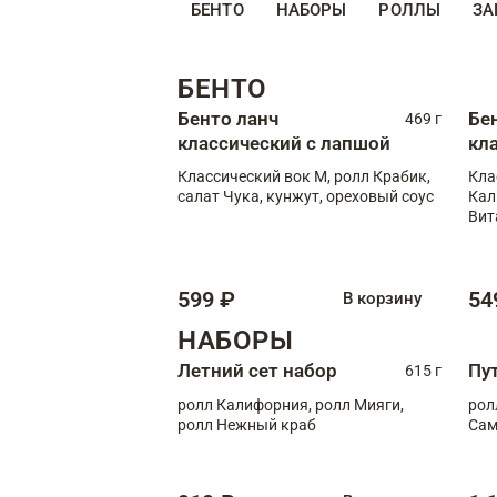
БЕНТО
НАБОРЫ
РОЛЛЫ
ЗА
БЕНТО
Бенто ланч
Бе
469 г
классический с лапшой
кл
Классический вок М, ролл Крабик,
Кла
салат Чука, кунжут, ореховый соус
Кал
Вит
599 ₽
54
В корзину
НАБОРЫ
Летний сет набор
Пу
615 г
ролл Калифорния, ролл Мияги,
рол
ролл Нежный краб
Сам