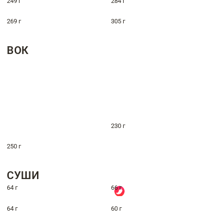
249 г
284 г
269 г
305 г
ВОК
230 г
250 г
СУШИ
64 г
66 г
64 г
60 г