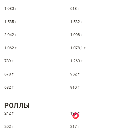
1 030 г
613 г
1 535 г
1 532 г
2 042 г
1 008 г
1 062 г
1 078,1 г
789 г
1 260 г
678 г
952 г
682 г
910 г
РОЛЛЫ
242 г
196 г
202 г
217 г