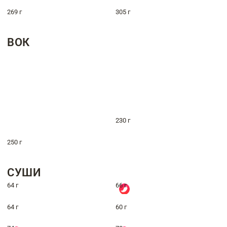
269 г
305 г
ВОК
230 г
250 г
СУШИ
64 г
66 г
64 г
60 г