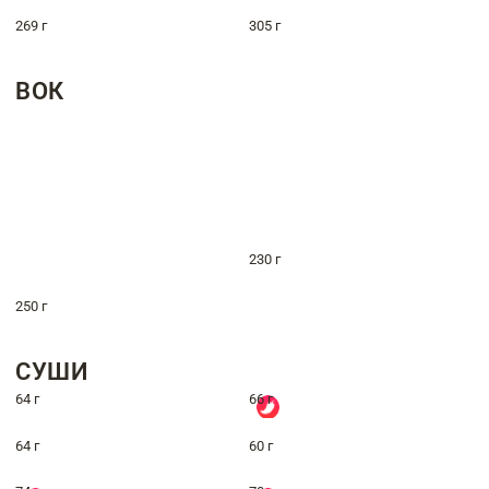
269 г
305 г
ВОК
230 г
250 г
СУШИ
64 г
66 г
64 г
60 г