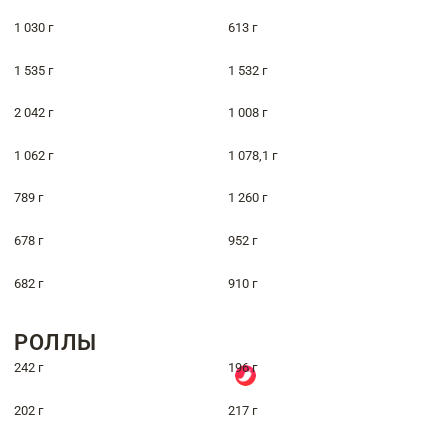
1 030 г
613 г
1 535 г
1 532 г
2 042 г
1 008 г
1 062 г
1 078,1 г
789 г
1 260 г
678 г
952 г
682 г
910 г
РОЛЛЫ
242 г
196 г
202 г
217 г