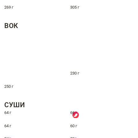
269 г
305 г
ВОК
230 г
250 г
СУШИ
64 г
66 г
64 г
60 г