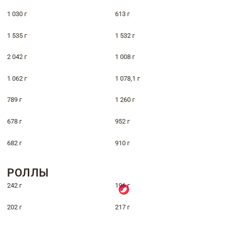
1 030 г
613 г
1 535 г
1 532 г
2 042 г
1 008 г
1 062 г
1 078,1 г
789 г
1 260 г
678 г
952 г
682 г
910 г
РОЛЛЫ
242 г
196 г
202 г
217 г