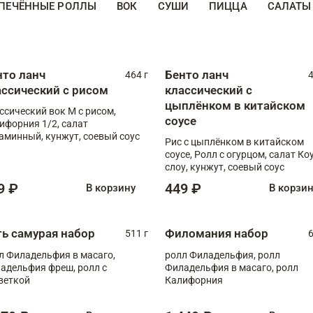
ПЕЧЁННЫЕ РОЛЛЫ
ВОК
СУШИ
ПИЦЦА
САЛАТЫ
нто ланч
Бенто ланч
464 г
4
ассический с рисом
классический с
цыплёнком в китайском
ссический вок М с рисом,
соусе
ифорния 1/2, салат
аминный, кунжут, соевый соус
Рис с цыплёнком в китайском
соусе, Ролл с огурцом, салат Ко
слоу, кунжут, соевый соус
9 ₽
449 ₽
В корзину
В корзи
ть самурая набор
Филомания набор
511 г
6
л Филадельфия в масаго,
ролл Филадельфия, ролл
адельфия фреш, ролл с
Филадельфия в масаго, ролл
веткой
Калифорния