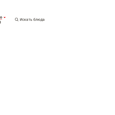
о
Искать блюда
0