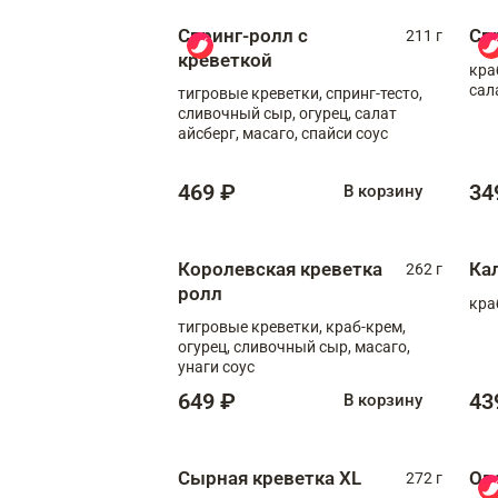
Спринг-ролл с
Сп
211 г
креветкой
кра
сал
тигровые креветки, спринг-тесто,
сливочный сыр, огурец, салат
айсберг, масаго, спайси соус
469 ₽
34
В корзину
Королевская креветка
Ка
262 г
ролл
кра
тигровые креветки, краб-крем,
огурец, сливочный сыр, масаго,
унаги соус
649 ₽
43
В корзину
Сырная креветка XL
Ов
272 г