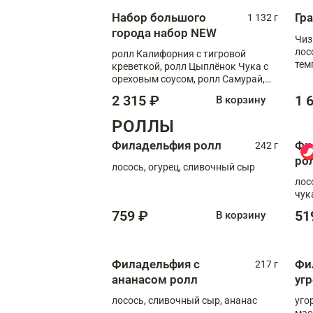
Набор большого
Гр
1 132 г
города набор NEW
Чиз
лос
ролл Калифорния с тигровой
тем
креветкой, ролл Цыплёнок Чука с
кре
ореховым соусом, ролл Самурай,
ролл Шиитаке пиканто, Спринг-
2 315 ₽
1 
В корзину
ролл с крабом
РОЛЛЫ
Филадельфия ролл
Фи
242 г
ро
лосось, огурец, сливочный сыр
лос
чук
759 ₽
51
В корзину
Филадельфия с
Фи
217 г
ананасом ролл
уг
лосось, сливочный сыр, ананас
уго
мас