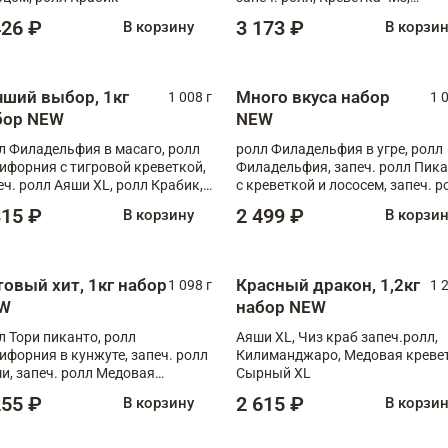
Запечённый лосось терияки,
426 ₽
3 173 ₽
В корзину
В корзи
Флорида
чший выбор, 1кг
Много вкуса набор
1 008 г
1 
бор NEW
NEW
л Филадельфия в масаго, ролл
ролл Филадельфия в угре, ролл
ифорния с тигровой креветкой,
Филадельфия, запеч. ролл Пик
еч. ролл Аяши XL, ролл Крабик,
с креветкой и лососем, запеч. р
еч. ролл Лосось терияки
С тигровой креветкой
315 ₽
2 499 ₽
В корзину
В корзи
товый хит, 1кг набор
Красный дракон, 1,2кг
1 098 г
1 
W
набор NEW
л Тори пиканто, ролл
Аяши XL, Чиз краб запеч.ролл,
ифорния в кунжуте, запеч. ролл
Килиманджаро, Медовая кревет
и, запеч. ролл Медовая
Сырный XL
ветка, ролл Филадельфия с
255 ₽
2 615 ₽
В корзину
В корзи
ой