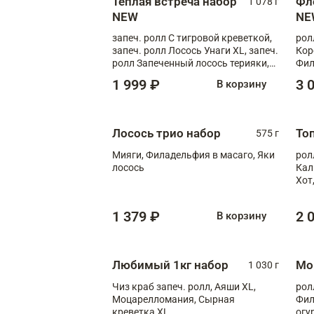
Теплая встреча набор
Фл
1 078 г
NEW
NE
запеч. ролл С тигровой креветкой,
рол
запеч. ролл Лосось Унаги XL, запеч.
Кор
ролл Запеченный лосось терияки,
Фил
запеч. ролл Румяный XL
Лос
1 999 ₽
3 
В корзину
Тиг
зап
Лосось трио набор
То
575 г
Мияги, Филадельфия в масаго, Яки
рол
лосось
Кал
Хот
тер
1 379 ₽
2 
В корзину
Любимый 1кг набор
Мо
1 030 г
Чиз краб запеч. ролл, Аяши XL,
рол
Моцарелломания, Сырная
Фил
креветка XL
огу