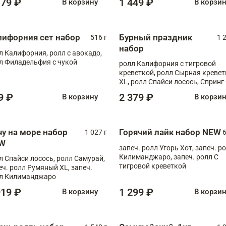
179 ₽
1 449 ₽
В корзину
В корзи
лифорния сет набор
Бурный праздник
516 г
1 
набор
л Калифорния, ролл с авокадо,
л Филадельфия с чукой
ролл Калифорния с тигровой
креветкой, ролл Сырная кревет
XL, ролл Спайси лосось, Спринг-
ролл с угрем и лососем, запеч. 
9 ₽
2 379 ₽
В корзину
В корзи
Медовая креветка
чу на море набор
Горячий лайк набор NEW
1 027 г
6
W
запеч. ролл Угорь Хот, запеч. р
Килиманджаро, запеч. ролл С
л Спайси лосось, ролл Самурай,
тигровой креветкой
еч. ролл Румяный XL, запеч.
л Килиманджаро
919 ₽
1 299 ₽
В корзину
В корзи