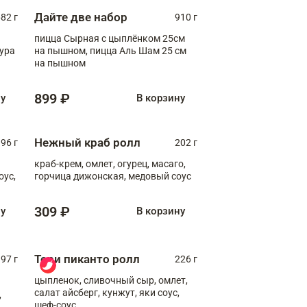
Дайте две набор
82 г
910 г
пицца Сырная с цыплёнком 25см
пура
на пышном, пицца Аль Шам 25 см
на пышном
899 ₽
ну
В корзину
Нежный краб ролл
96 г
202 г
краб-крем, омлет, огурец, масаго,
оус,
горчица дижонская, медовый соус
309 ₽
ну
В корзину
Тори пиканто ролл
97 г
226 г
цыпленок, сливочный сыр, омлет,
салат айсберг, кунжут, яки соус,
,
шеф-соус