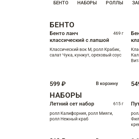
БЕНТО
НАБОРЫ
РОЛЛЫ
ЗА
БЕНТО
Бенто ланч
Бе
469 г
классический с лапшой
кл
Классический вок М, ролл Крабик,
Кла
салат Чука, кунжут, ореховый соус
Кал
Вит
599 ₽
54
В корзину
НАБОРЫ
Летний сет набор
Пу
615 г
ролл Калифорния, ролл Мияги,
рол
ролл Нежный краб
Фил
кре