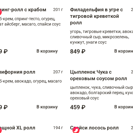
ринг-ролл с крабом
Филадельфия в угре с
201 г
2
тигровой креветкой
б-крем, спринг-тесто, огурец,
ролл
ат айсберг, масаго, спайси соус
угорь, тигровые креветки, авок
сливочный сыр, микрозелень,
кунжут, унаги соус
9 ₽
849 ₽
В корзину
В корзи
лифорния ролл
Цыпленок Чука с
207 г
2
ореховым соусом ролл
б-крем, авокадо, огурец, масаго
цыпленок, чука, сливочный сыр
авокадо, болгарский перец, кун
ореховый соус
9 ₽
459 ₽
В корзину
В корзи
ощной XL ролл
Спайси лосось ролл
194 г
2