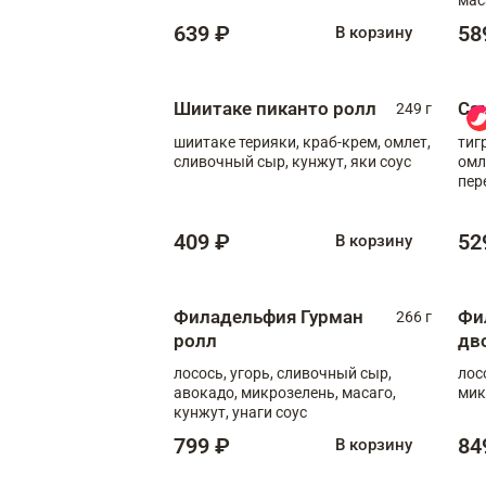
639 ₽
58
В корзину
Шиитаке пиканто ролл
Са
249 г
шиитаке терияки, краб-крем, омлет,
тиг
сливочный сыр, кунжут, яки соус
омл
пер
мол
409 ₽
52
В корзину
Филадельфия Гурман
Фи
266 г
ролл
дв
лосось, угорь, сливочный сыр,
лос
авокадо, микрозелень, масаго,
мик
кунжут, унаги соус
799 ₽
84
В корзину