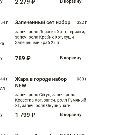
2 279 ₽
ну
В корзину
Запеченный сет набор
254 г
322 г
запеч. ролл Лососик Хот с терияки,
запеч. ролл Крабик Хот, суши
Запеченный краб 2 шт.
ка
ролл
789 ₽
ну
В корзину
Жара в городе набор
44 г
980 г
NEW
олл
запеч. ролл Сёгун, запеч. ролл
Креветка Хот, запеч. ролл Румяный
XL, запеч. ролл Окунь унаги
1 799 ₽
ну
В корзину