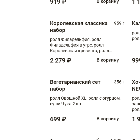
919 ₽
1 
В корзину
Королевская классика
Ка
959 г
набор
рол
рол
ролл Филадельфия, ролл
Филадельфия в угре, ролл
Королевская креветка, ролл
Калифорния
2 279 ₽
99
В корзину
Вегетарианский сет
Хо
356 г
набор
NE
ролл Овощной XL, ролл с огурцом,
рол
суши Чука 2 шт.
зап
рол
699 ₽
1 
В корзину