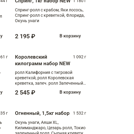
Спринг, 1кг набор NEW
044 г
1 180 г
Спринг-ролл с крабом, Яки лосось,
Спринг-ролл с креветкой, Флорида,
лл
Окунь унаги
2 195 ₽
ну
В корзину
Королевский
61 г
1 092 г
килограмм набор NEW
,
ролл Калифорния с тигровой
креветкой, ролл Королевская
креветка, запеч. ролл Запеченный
лосось терияки, запеч. ролл Аяши
2 545 ₽
ну
В корзину
XL, запеч. ролл Крабик Хот
Огненный, 1,5кг набор
535 г
1 532 г
ь
Окунь унаги, Аяши XL,
о
Килиманджаро, Цезарь ролл, Токио
запеченный ролл, Сырная креветка