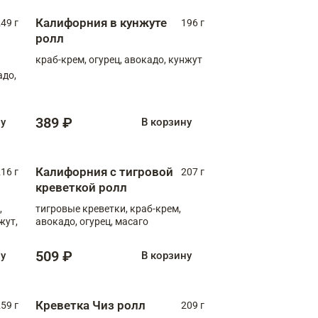
Калифорния в кунжуте
49 г
196 г
ролл
краб-крем, огурец, авокадо, кунжут
адо,
389 ₽
ну
В корзину
Калифорния с тигровой
16 г
207 г
креветкой ролл
,
тигровые креветки, краб-крем,
жут,
авокадо, огурец, масаго
509 ₽
ну
В корзину
Креветка Чиз ролл
59 г
209 г