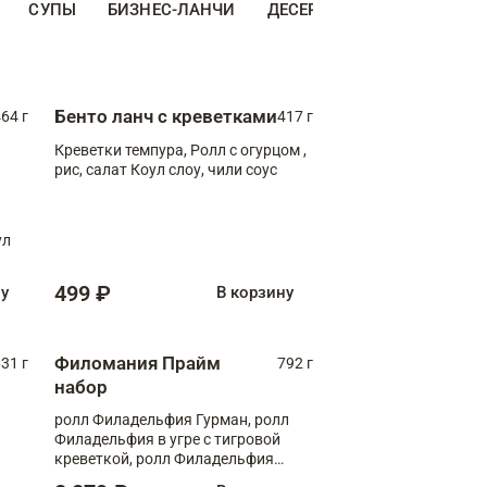
СУПЫ
БИЗНЕС-ЛАНЧИ
ДЕСЕРТЫ
ДОПОЛНИТЕ
Бенто ланч с креветками
64 г
417 г
Креветки темпура, Ролл с огурцом ,
рис, салат Коул слоу, чили соус
ул
499 ₽
ну
В корзину
Филомания Прайм
31 г
792 г
набор
ролл Филадельфия Гурман, ролл
Филадельфия в угре с тигровой
креветкой, ролл Филадельфия
Прайм с двойным лососем