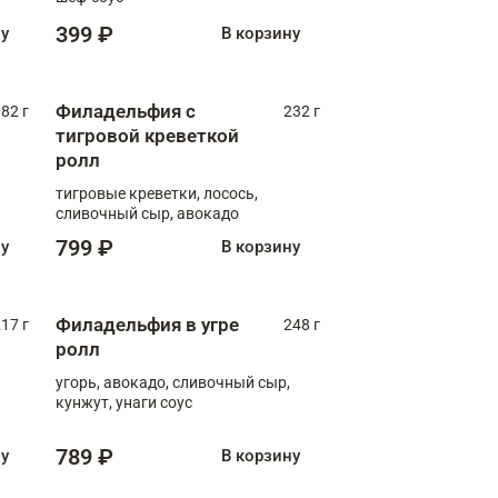
399 ₽
ну
В корзину
Филадельфия с
82 г
232 г
тигровой креветкой
ролл
тигровые креветки, лосось,
сливочный сыр, авокадо
799 ₽
ну
В корзину
Филадельфия в угре
17 г
248 г
ролл
угорь, авокадо, сливочный сыр,
кунжут, унаги соус
789 ₽
ну
В корзину