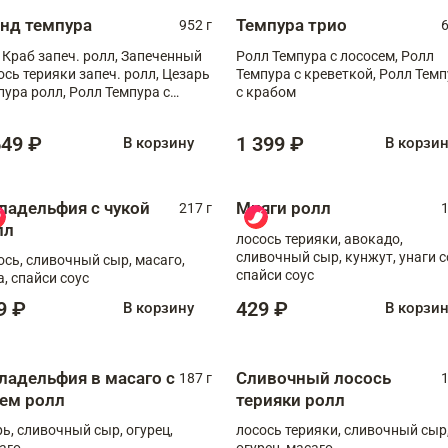
анд темпура
Темпура трио
952 г
6
 Краб запеч. ролл, Запеченный
Ролл Темпура с лососем, Ролл
ось терияки запеч. ролл, Цезарь
Темпура с креветкой, Ролл Тем
пура ролл, Ролл Темпура с
с крабом
веткой
649 ₽
1 399 ₽
В корзину
В корзи
ладельфия с чукой
Мияги ролл
217 г
1
лл
лосось терияки, авокадо,
сливочный сыр, кунжут, унаги с
ось, сливочный сыр, масаго,
спайси соус
а, спайси соус
9 ₽
429 ₽
В корзину
В корзи
ладельфия в масаго с
Сливочный лосось
187 г
1
рем ролл
терияки ролл
рь, сливочный сыр, огурец,
лосось терияки, сливочный сыр
аго
огурец, масаго