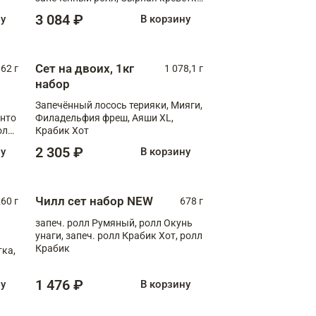
XL
3 084 ₽
ну
В корзину
Сет на двоих, 1кг
062 г
1 078,1 г
набор
Запечённый лосось терияки, Мияги,
анто
Филадельфия фреш, Аяши XL,
олл
Крабик Хот
2 305 ₽
ну
В корзину
Чилл сет набор NEW
260 г
678 г
запеч. ролл Румяный, ролл Окунь
унаги, запеч. ролл Крабик Хот, ролл
Крабик
ка,
1 476 ₽
ну
В корзину