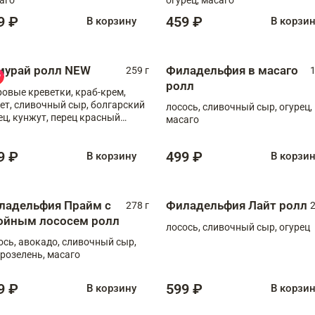
9 ₽
459 ₽
В корзину
В корзи
мурай ролл NEW
Филадельфия в масаго
259 г
1
ролл
ровые креветки, краб-крем,
ет, сливочный сыр, болгарский
лосось, сливочный сыр, огурец,
ец, кунжут, перец красный
масаго
отый, масаго, шеф-соус
9 ₽
499 ₽
В корзину
В корзи
ладельфия Прайм с
Филадельфия Лайт ролл
278 г
2
ойным лососем ролл
лосось, сливочный сыр, огурец
ось, авокадо, сливочный сыр,
розелень, масаго
9 ₽
599 ₽
В корзину
В корзи