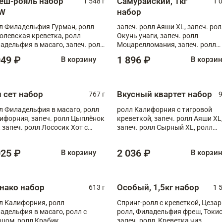
еш-рояль набор
Самурайский, 1кг
1 548 г
1 
W
набор
л Филадельфия Гурман, ролл
запеч. ролл Аяши XL, запеч. ро
олевская креветка, ролл
Окунь унаги, запеч. ролл
адельфия в масаго, запеч. ролл
Моцарелломания, запеч. ролл
ось Унаги XL, запеч. ролл
Килиманджаро
049 ₽
1 896 ₽
В корзину
В корзи
ровая креветка с моцареллой,
еч. ролл Эби краб с лососем
п сет набор
Вкусный квартет набор
767 г
9
л Филадельфия в масаго, ролл
ролл Калифорния с тигровой
ифорния, запеч. ролл Цыплёнок
креветкой, запеч. ролл Аяши XL
, запеч. ролл Лососик Хот с
запеч. ролл Сырный XL, ролл
ияки , запеч. ролл Крабик Хот
Калифорния
025 ₽
2 036 ₽
В корзину
В корзи
нако набор
Особый, 1,5кг набор
613 г
1 
л Калифорния, ролл
Спринг-ролл с креветкой, Цезар
адельфия в масаго, ролл с
ролл, Филадельфия фреш, Токи
рцом, ролл Крабик
запеч. ролл, Креветка чиз,