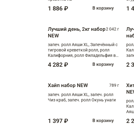
1 886 ₽
1 
В корзину
Лучший день, 2кг набор
Лу
2 042 г
NEW
на
запеч. ролл Аяши XL, Запечённый с
рол
тигровой креветкой ролл, ролл
Кал
Калифорния, ролл Филадельфия в
зап
масаго, запеч. ролл Румяный XL,
зап
4 282 ₽
2 
В корзину
запеч. ролл Моцарелломания, ролл
Сырная креветка XL, запеч. ролл
Сырный XL
Хайп набор NEW
Хи
789 г
NE
запеч. ролл Аяши XL, запеч. ролл
Чиз краб, запеч. ролл Окунь унаги
рол
Кал
Аяш
кре
1 397 ₽
2 
В корзину
чук