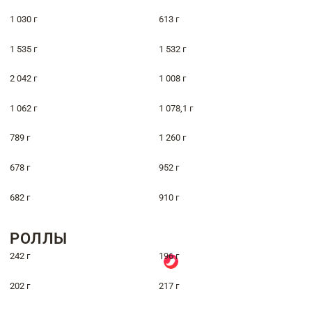
1 030 г
613 г
1 535 г
1 532 г
2 042 г
1 008 г
1 062 г
1 078,1 г
789 г
1 260 г
678 г
952 г
682 г
910 г
РОЛЛЫ
242 г
196 г
202 г
217 г