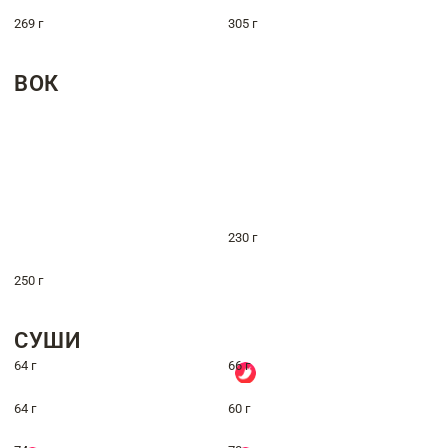
269 г
305 г
ВОК
230 г
250 г
СУШИ
64 г
66 г
64 г
60 г