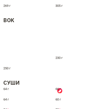
269 г
305 г
ВОК
230 г
250 г
СУШИ
64 г
66 г
64 г
60 г