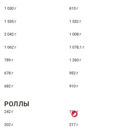
1 030 г
613 г
1 535 г
1 532 г
2 042 г
1 008 г
1 062 г
1 078,1 г
789 г
1 260 г
678 г
952 г
682 г
910 г
РОЛЛЫ
242 г
196 г
202 г
217 г