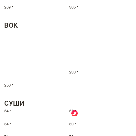
269 г
305 г
ВОК
230 г
250 г
СУШИ
64 г
66 г
64 г
60 г