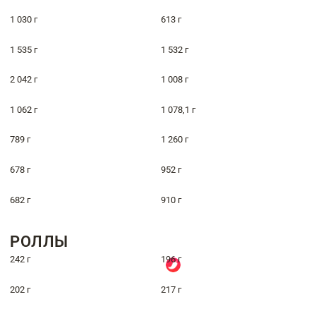
1 030 г
613 г
1 535 г
1 532 г
2 042 г
1 008 г
1 062 г
1 078,1 г
789 г
1 260 г
678 г
952 г
682 г
910 г
РОЛЛЫ
242 г
196 г
202 г
217 г