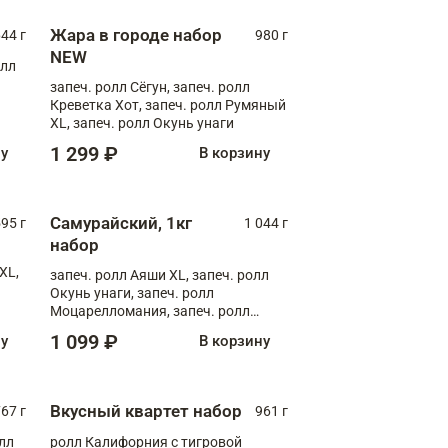
Жара в городе набор
44 г
980 г
NEW
олл
запеч. ролл Сёгун, запеч. ролл
Креветка Хот, запеч. ролл Румяный
XL, запеч. ролл Окунь унаги
1 299 ₽
ну
В корзину
Самурайский, 1кг
595 г
1 044 г
набор
XL,
запеч. ролл Аяши XL, запеч. ролл
Окунь унаги, запеч. ролл
Моцарелломания, запеч. ролл
Килиманджаро
1 099 ₽
ну
В корзину
Вкусный квартет набор
67 г
961 г
лл
ролл Калифорния с тигровой