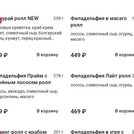
мурай ролл NEW
Филадельфия в масаго
259 г
1
ролл
ровые креветки, краб-крем,
ет, сливочный сыр, болгарский
лосось, сливочный сыр, огурец,
ец, кунжут, перец красный
масаго
отый, масаго, шеф-соус
9 ₽
449 ₽
В корзину
В корзи
ладельфия Прайм с
Филадельфия Лайт ролл
278 г
2
ойным лососем ролл
лосось, сливочный сыр, огурец
ось, авокадо, сливочный сыр,
розелень, масаго
9 ₽
469 ₽
В корзину
В корзи
ринг-ролл с крабом
Филадельфия в угре с
201 г
2