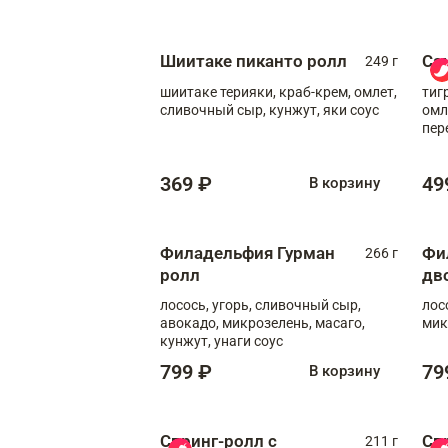
Шиитаке пиканто ролл
Са
249 г
шиитаке терияки, краб-крем, омлет,
тиг
сливочный сыр, кунжут, яки соус
омл
пер
мол
369 ₽
49
В корзину
Филадельфия Гурман
Фи
266 г
ролл
дв
лосось, угорь, сливочный сыр,
лос
авокадо, микрозелень, масаго,
мик
кунжут, унаги соус
799 ₽
79
В корзину
Спринг-ролл с
Сп
211 г