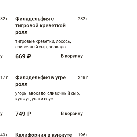
Филадельфия с
82 г
232 г
тигровой креветкой
ролл
тигровые креветки, лосось,
сливочный сыр, авокадо
669 ₽
ну
В корзину
Филадельфия в угре
17 г
248 г
ролл
угорь, авокадо, сливочный сыр,
кунжут, унаги соус
749 ₽
ну
В корзину
Калифорния в кунжуте
49 г
196 г