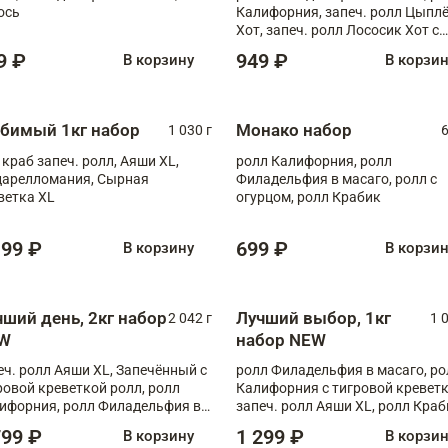
ось
Калифорния, запеч. ролл Цыпл
Хот, запеч. ролл Лососик Хот с
терияки , запеч. ролл Крабик Хо
9 ₽
949 ₽
В корзину
В корзи
бимый 1кг набор
Монако набор
1 030 г
6
 краб запеч. ролл, Аяши XL,
ролл Калифорния, ролл
арелломания, Сырная
Филадельфия в масаго, ролл с
ветка XL
огурцом, ролл Крабик
199 ₽
699 ₽
В корзину
В корзи
чший день, 2кг набор
Лучший выбор, 1кг
2 042 г
1 
W
набор NEW
еч. ролл Аяши XL, Запечённый с
ролл Филадельфия в масаго, ро
ровой креветкой ролл, ролл
Калифорния с тигровой креветк
ифорния, ролл Филадельфия в
запеч. ролл Аяши XL, ролл Краб
аго, запеч. ролл Румяный XL,
запеч. ролл Лосось терияки
799 ₽
1 299 ₽
В корзину
В корзи
еч. ролл Моцарелломания, ролл