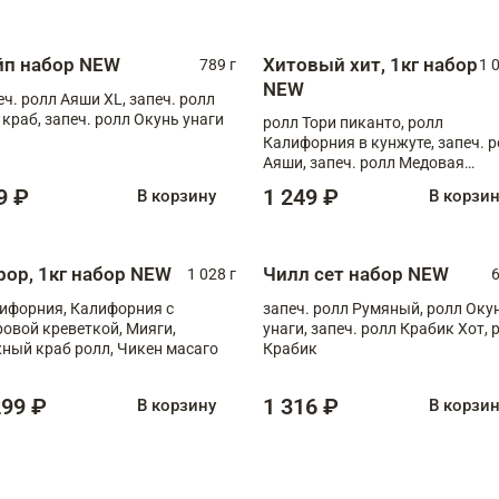
ная креветка XL, запеч. ролл
ный XL
йп набор NEW
Хитовый хит, 1кг набор
789 г
1 
NEW
еч. ролл Аяши XL, запеч. ролл
 краб, запеч. ролл Окунь унаги
ролл Тори пиканто, ролл
Калифорния в кунжуте, запеч. 
Аяши, запеч. ролл Медовая
креветка, ролл Филадельфия с
9 ₽
1 249 ₽
В корзину
В корзи
чукой
рор, 1кг набор NEW
Чилл сет набор NEW
1 028 г
6
ифорния, Калифорния с
запеч. ролл Румяный, ролл Оку
ровой креветкой, Мияги,
унаги, запеч. ролл Крабик Хот, 
ный краб ролл, Чикен масаго
Крабик
299 ₽
1 316 ₽
В корзину
В корзи