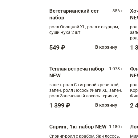
Вегетарианский сет
Хо
356 г
набор
NE
ролл Овощной XL, ролл с огурцом,
рол
суши Чука 2 шт.
зап
рол
549 ₽
1 
В корзину
Теплая встреча набор
Фл
1 078 г
NEW
NE
запеч. ролл С тигровой креветкой,
рол
запеч. ролл Лосось Унаги XL, запеч.
Кор
ролл Запеченный лосось терияки,
Фил
запеч. ролл Румяный XL
Лос
1 399 ₽
2 
В корзину
Тиг
зап
Спринг, 1кг набор NEW
Ло
1 180 г
Спринг-ролл с крабом, Яки лосось,
Мия