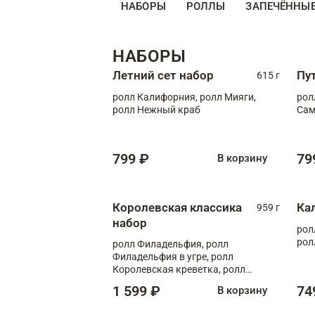
НАБОРЫ
РОЛЛЫ
ЗАПЕЧЁННЫ
НАБОРЫ
Летний сет набор
Пу
615 г
ролл Калифорния, ролл Мияги,
рол
ролл Нежный краб
Сам
799 ₽
79
В корзину
Королевская классика
Ка
959 г
набор
рол
рол
ролл Филадельфия, ролл
Филадельфия в угре, ролл
Королевская креветка, ролл
Калифорния
1 599 ₽
74
В корзину