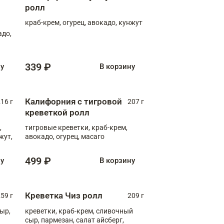
ролл
краб-крем, огурец, авокадо, кунжут
адо,
339 ₽
ну
В корзину
Калифорния с тигровой
16 г
207 г
креветкой ролл
,
тигровые креветки, краб-крем,
жут,
авокадо, огурец, масаго
499 ₽
ну
В корзину
Креветка Чиз ролл
59 г
209 г
ыр,
креветки, краб-крем, сливочный
сыр, пармезан, салат айсберг,