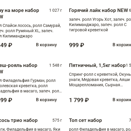
чу на море набор
Горячий лайк набор NEW
1 027 г
6
W
запеч. ролл Угорь Хот, запеч. р
Килиманджаро, запеч. ролл С
л Спайси лосось, ролл Самурай,
тигровой креветкой
еч. ролл Румяный XL, запеч.
л Килиманджаро
349 ₽
999 ₽
В корзину
В корзи
еш-рояль набор
Пятничный, 1,5кг набор
1 548 г
1 
W
Спринг-ролл с креветкой, Окунь
унаги, Медовая креветка, Аяши 
л Филадельфия Гурман, ролл
Моцарелломания, Сырная
олевская креветка, ролл
креветка XL
адельфия в масаго, запеч. ролл
ось Унаги XL, запеч. ролл
499 ₽
1 799 ₽
В корзину
В корзи
ровая креветка с моцареллой,
еч. ролл Эби краб с лососем
сось трио набор
Топ сет набор
575 г
7
ги, Филадельфия в масаго, Яки
ролл Филадельфия в масаго, ро