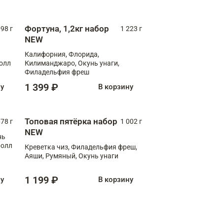
Фортуна, 1,2кг набор
098 г
1 223 г
NEW
Калифорния, Флорида,
ролл
Килиманджаро, Окунь унаги,
Филадельфия фреш
1 399 ₽
ну
В корзину
Топовая пятёрка набор
78 г
1 002 г
NEW
нь
ролл
Креветка чиз, Филадельфия фреш,
Аяши, Румяный, Окунь унаги
1 199 ₽
ну
В корзину