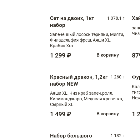
Сыр
Сыр
Сет на двоих, 1кг
Ха
1 078,1 г
набор
зап
Чиз
Запечённый лосось терияки, Мияги,
Филадельфия фреш, Аяши XL,
Крабик Хот
1 299 ₽
87
В корзину
Красный дракон, 1,2кг
Фу
1 260 г
набор NEW
Кал
тиг
Аяши XL, Чиз краб запеч.ролл,
Неж
Килиманджаро, Медовая креветка,
Сырный XL
1 499 ₽
1 
В корзину
Набор большого
1 132 г