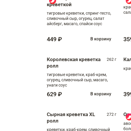
креветкой
кра
сал
тигровые креветки, спринг-тесто,
сливочный сыр, огурец, салат
айсберг, масаго, спайси соус
449 ₽
35
В корзину
Королевская креветка
Ка
262 г
ролл
кра
тигровые креветки, краб-крем,
огурец, сливочный сыр, масаго,
унаги соус
629 ₽
39
В корзину
Сырная креветка XL
Ов
272 г
ролл
аво
бол
креветки, краб-крем, сливочный