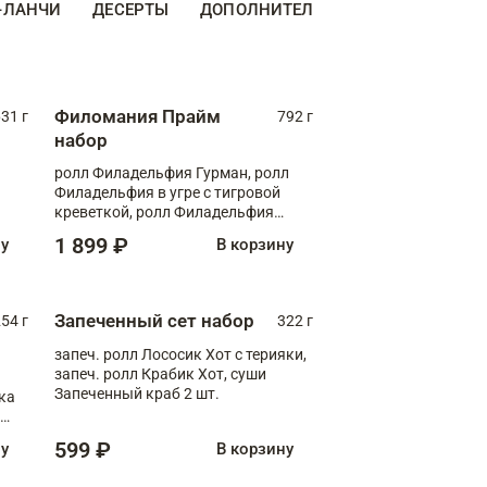
-ЛАНЧИ
ДЕСЕРТЫ
ДОПОЛНИТЕЛЬНО
Филомания Прайм
31 г
792 г
набор
ролл Филадельфия Гурман, ролл
Филадельфия в угре с тигровой
креветкой, ролл Филадельфия
Прайм с двойным лососем
1 899 ₽
ну
В корзину
Запеченный сет набор
254 г
322 г
запеч. ролл Лососик Хот с терияки,
запеч. ролл Крабик Хот, суши
Запеченный краб 2 шт.
ка
ролл
599 ₽
ну
В корзину