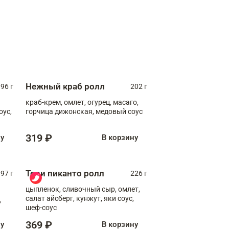
Нежный краб ролл
96 г
202 г
краб-крем, омлет, огурец, масаго,
оус,
горчица дижонская, медовый соус
319 ₽
ну
В корзину
Тори пиканто ролл
97 г
226 г
цыпленок, сливочный сыр, омлет,
салат айсберг, кунжут, яки соус,
,
шеф-соус
369 ₽
ну
В корзину