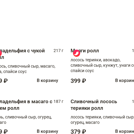
ладельфия с чукой
Мияги ролл
217 г
1
лл
лосось терияки, авокадо,
сливочный сыр, кунжут, унаги с
ось, сливочный сыр, масаго,
спайси соус
а, спайси соус
9 ₽
399 ₽
В корзину
В корзи
ладельфия в масаго с
Сливочный лосось
187 г
1
рем ролл
терияки ролл
рь, сливочный сыр, огурец,
лосось терияки, сливочный сыр
аго
огурец, масаго
9 ₽
379 ₽
В корзину
В корзи