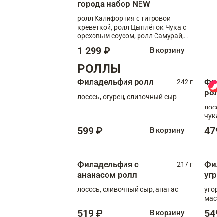
города набор NEW
ролл Калифорния с тигровой
креветкой, ролл Цыплёнок Чука с
ореховым соусом, ролл Самурай,
ролл Шиитаке пиканто, Спринг-
1 299 ₽
В корзину
ролл с крабом
РОЛЛЫ
Филадельфия ролл
Фи
242 г
ро
лосось, огурец, сливочный сыр
лос
чук
599 ₽
47
В корзину
Филадельфия с
Фи
217 г
ананасом ролл
уг
лосось, сливочный сыр, ананас
уго
мас
519 ₽
54
В корзину