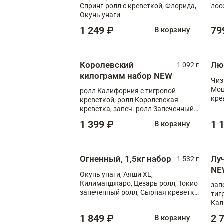
Спринг-ролл с креветкой, Флорида,
лос
Окунь унаги
1 249 ₽
79
В корзину
Королевский
Лю
1 092 г
килограмм набор NEW
Чиз
Моц
ролл Калифорния с тигровой
кре
креветкой, ролл Королевская
креветка, запеч. ролл Запеченный
лосось терияки, запеч. ролл Аяши
1 399 ₽
1 
В корзину
XL, запеч. ролл Крабик Хот
Огненный, 1,5кг набор
Лу
1 532 г
NE
Окунь унаги, Аяши XL,
Килиманджаро, Цезарь ролл, Токио
зап
запеченный ролл, Сырная креветка
тиг
XL
Кал
мас
1 849 ₽
2 
В корзину
зап