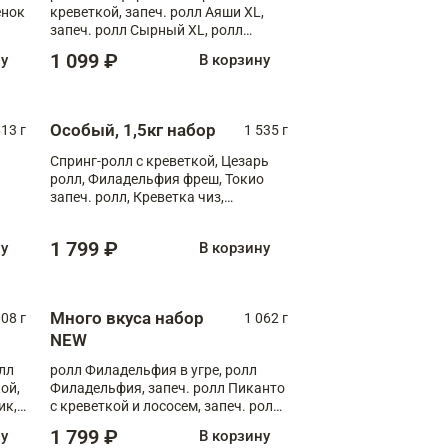
ёнок
креветкой, запеч. ролл Аяши XL,
запеч. ролл Сырный XL, ролл
т
Калифорния
1 099 ₽
ну
В корзину
Особый, 1,5кг набор
13 г
1 535 г
Спринг-ролл с креветкой, Цезарь
ролл, Филадельфия фреш, Токио
запеч. ролл, Креветка чиз,
Запечённый лосось терияки,
Флорида
1 799 ₽
ну
В корзину
Много вкуса набор
008 г
1 062 г
NEW
лл
ролл Филадельфия в угре, ролл
ой,
Филадельфия, запеч. ролл Пиканто
ик,
с креветкой и лососем, запеч. ролл
С тигровой креветкой
1 799 ₽
ну
В корзину