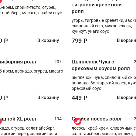
тигровой креветкой
б-крем, спринг-тесто, огурец,
ролл
ат айсберг, масаго, спайси соус
угорь, тигровые креветки, авок
сливочный сыр, микрозелень,
кунжут, унаги соус
9 ₽
799 ₽
В корзину
В корзи
лифорния ролл
Цыпленок Чука с
207 г
2
ореховым соусом ролл
б-крем, авокадо, огурец, масаго
цыпленок, чука, сливочный сыр
авокадо, болгарский перец, кун
ореховый соус
9 ₽
449 ₽
В корзину
В корзи
ощной XL ролл
Спайси лосось ролл
194 г
2
кадо, огурец, салат айсберг,
лосось, краб-крем, сливочный с
гарский перец, сладкий чили
салат айсберг, масаго, кунжут,