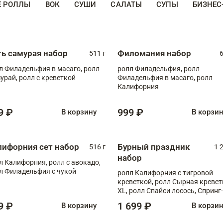
Е РОЛЛЫ
ВОК
СУШИ
САЛАТЫ
СУПЫ
БИЗНЕС
ть самурая набор
Филомания набор
511 г
6
л Филадельфия в масаго, ролл
ролл Филадельфия, ролл
урай, ролл с креветкой
Филадельфия в масаго, ролл
Калифорния
9 ₽
999 ₽
В корзину
В корзи
лифорния сет набор
Бурный праздник
516 г
1 
набор
л Калифорния, ролл с авокадо,
л Филадельфия с чукой
ролл Калифорния с тигровой
креветкой, ролл Сырная кревет
XL, ролл Спайси лосось, Спринг-
ролл с угрем и лососем, запеч. 
9 ₽
1 699 ₽
В корзину
В корзи
Медовая креветка