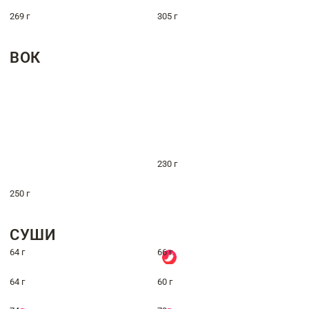
269 г
305 г
ВОК
230 г
250 г
СУШИ
64 г
66 г
64 г
60 г