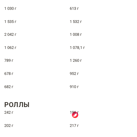
1 030 г
613 г
1 535 г
1 532 г
2 042 г
1 008 г
1 062 г
1 078,1 г
789 г
1 260 г
678 г
952 г
682 г
910 г
РОЛЛЫ
242 г
196 г
202 г
217 г