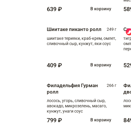
639 ₽
58
В корзину
Шиитаке пиканто ролл
Са
249 г
шиитаке терияки, краб-крем, омлет,
тиг
сливочный сыр, кунжут, яки соус
омл
пер
мол
409 ₽
52
В корзину
Филадельфия Гурман
Фи
266 г
ролл
дв
лосось, угорь, сливочный сыр,
лос
авокадо, микрозелень, масаго,
мик
кунжут, унаги соус
799 ₽
84
В корзину