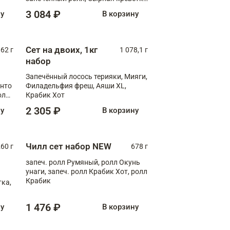
XL
3 084 ₽
ну
В корзину
Сет на двоих, 1кг
062 г
1 078,1 г
набор
Запечённый лосось терияки, Мияги,
анто
Филадельфия фреш, Аяши XL,
олл
Крабик Хот
2 305 ₽
ну
В корзину
Чилл сет набор NEW
260 г
678 г
запеч. ролл Румяный, ролл Окунь
унаги, запеч. ролл Крабик Хот, ролл
Крабик
ка,
1 476 ₽
ну
В корзину