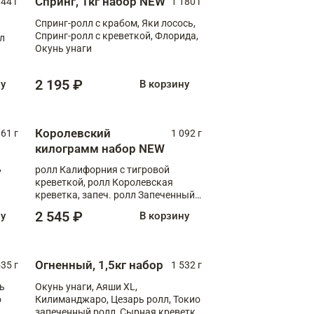
Спринг, 1кг набор NEW
044 г
1 180 г
Спринг-ролл с крабом, Яки лосось,
Спринг-ролл с креветкой, Флорида,
лл
Окунь унаги
2 195 ₽
ну
В корзину
Королевский
61 г
1 092 г
килограмм набор NEW
,
ролл Калифорния с тигровой
креветкой, ролл Королевская
креветка, запеч. ролл Запеченный
лосось терияки, запеч. ролл Аяши
2 545 ₽
ну
В корзину
XL, запеч. ролл Крабик Хот
Огненный, 1,5кг набор
535 г
1 532 г
ь
Окунь унаги, Аяши XL,
о
Килиманджаро, Цезарь ролл, Токио
запеченный ролл, Сырная креветка