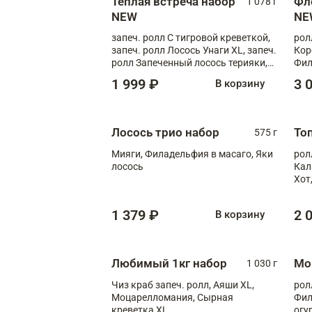
Теплая встреча набор
Фл
1 078 г
NEW
NE
запеч. ролл С тигровой креветкой,
рол
запеч. ролл Лосось Унаги XL, запеч.
Кор
ролл Запеченный лосось терияки,
Фил
запеч. ролл Румяный XL
Лос
1 999 ₽
3 
В корзину
Тиг
зап
Лосось трио набор
То
575 г
Мияги, Филадельфия в масаго, Яки
рол
лосось
Кал
Хот
тер
1 379 ₽
2 
В корзину
Любимый 1кг набор
Мо
1 030 г
Чиз краб запеч. ролл, Аяши XL,
рол
Моцарелломания, Сырная
Фил
креветка XL
огу