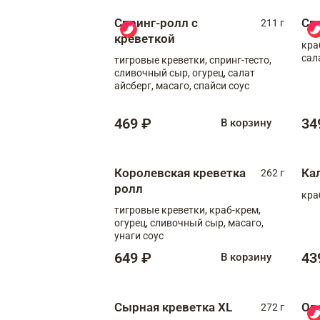
Спринг-ролл с
Сп
211 г
креветкой
кра
сал
тигровые креветки, спринг-тесто,
сливочный сыр, огурец, салат
айсберг, масаго, спайси соус
469 ₽
34
В корзину
Королевская креветка
Ка
262 г
ролл
кра
тигровые креветки, краб-крем,
огурец, сливочный сыр, масаго,
унаги соус
649 ₽
43
В корзину
Сырная креветка XL
Ов
272 г