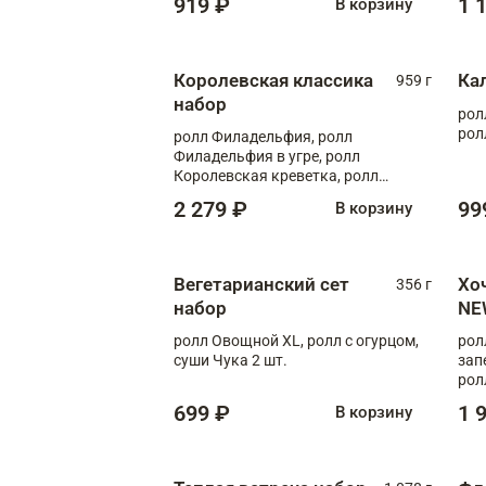
919 ₽
1 
В корзину
Королевская классика
Ка
959 г
набор
рол
рол
ролл Филадельфия, ролл
Филадельфия в угре, ролл
Королевская креветка, ролл
Калифорния
2 279 ₽
99
В корзину
Вегетарианский сет
Хо
356 г
набор
NE
ролл Овощной XL, ролл с огурцом,
рол
суши Чука 2 шт.
зап
рол
699 ₽
1 
В корзину