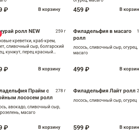
9 ₽
459 ₽
В корзину
В корзи
мурай ролл NEW
Филадельфия в масаго
259 г
1
ролл
ровые креветки, краб-крем,
ет, сливочный сыр, болгарский
лосось, сливочный сыр, огурец,
ец, кунжут, перец красный
масаго
отый, масаго, шеф-соус
9 ₽
499 ₽
В корзину
В корзи
ладельфия Прайм с
Филадельфия Лайт ролл
278 г
2
ойным лососем ролл
лосось, сливочный сыр, огурец
ось, авокадо, сливочный сыр,
розелень, масаго
9 ₽
599 ₽
В корзину
В корзи