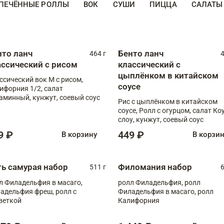
ПЕЧЁННЫЕ РОЛЛЫ
ВОК
СУШИ
ПИЦЦА
САЛАТЫ
нто ланч
Бенто ланч
464 г
4
ассический с рисом
классический с
цыплёнком в китайском
ссический вок М с рисом,
соусе
ифорния 1/2, салат
аминный, кунжут, соевый соус
Рис с цыплёнком в китайском
соусе, Ролл с огурцом, салат Ко
слоу, кунжут, соевый соус
9 ₽
449 ₽
В корзину
В корзи
ть самурая набор
Филомания набор
511 г
6
л Филадельфия в масаго,
ролл Филадельфия, ролл
адельфия фреш, ролл с
Филадельфия в масаго, ролл
веткой
Калифорния