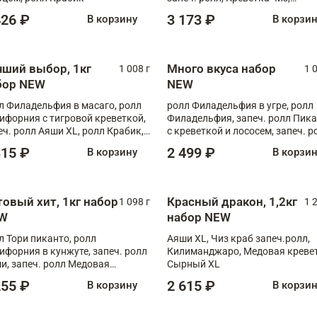
Запечённый лосось терияки,
426 ₽
3 173 ₽
В корзину
В корзи
Флорида
чший выбор, 1кг
Много вкуса набор
1 008 г
1 
бор NEW
NEW
л Филадельфия в масаго, ролл
ролл Филадельфия в угре, ролл
ифорния с тигровой креветкой,
Филадельфия, запеч. ролл Пик
еч. ролл Аяши XL, ролл Крабик,
с креветкой и лососем, запеч. р
еч. ролл Лосось терияки
С тигровой креветкой
315 ₽
2 499 ₽
В корзину
В корзи
товый хит, 1кг набор
Красный дракон, 1,2кг
1 098 г
1 
W
набор NEW
л Тори пиканто, ролл
Аяши XL, Чиз краб запеч.ролл,
ифорния в кунжуте, запеч. ролл
Килиманджаро, Медовая кревет
и, запеч. ролл Медовая
Сырный XL
ветка, ролл Филадельфия с
255 ₽
2 615 ₽
В корзину
В корзи
ой