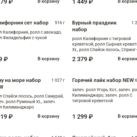
179 ₽
1 449 ₽
В корзину
В корзи
лифорния сет набор
Бурный праздник
516 г
1 
набор
л Калифорния, ролл с авокадо,
л Филадельфия с чукой
ролл Калифорния с тигровой
креветкой, ролл Сырная кревет
XL, ролл Спайси лосось, Спринг-
ролл с угрем и лососем, запеч. 
9 ₽
2 379 ₽
В корзину
В корзи
Медовая креветка
чу на море набор
Горячий лайк набор NEW
1 027 г
6
W
запеч. ролл Угорь Хот, запеч. р
Килиманджаро, запеч. ролл С
л Спайси лосось, ролл Самурай,
тигровой креветкой
еч. ролл Румяный XL, запеч.
л Килиманджаро
919 ₽
1 299 ₽
В корзину
В корзи