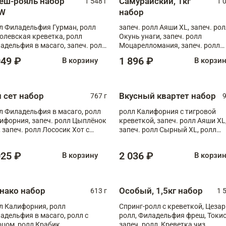
еш-рояль набор
Самурайский, 1кг
1 548 г
1 
W
набор
л Филадельфия Гурман, ролл
запеч. ролл Аяши XL, запеч. ро
олевская креветка, ролл
Окунь унаги, запеч. ролл
адельфия в масаго, запеч. ролл
Моцарелломания, запеч. ролл
ось Унаги XL, запеч. ролл
Килиманджаро
049 ₽
1 896 ₽
В корзину
В корзи
ровая креветка с моцареллой,
еч. ролл Эби краб с лососем
п сет набор
Вкусный квартет набор
767 г
9
л Филадельфия в масаго, ролл
ролл Калифорния с тигровой
ифорния, запеч. ролл Цыплёнок
креветкой, запеч. ролл Аяши XL
, запеч. ролл Лососик Хот с
запеч. ролл Сырный XL, ролл
ияки , запеч. ролл Крабик Хот
Калифорния
025 ₽
2 036 ₽
В корзину
В корзи
нако набор
Особый, 1,5кг набор
613 г
1 
л Калифорния, ролл
Спринг-ролл с креветкой, Цезар
адельфия в масаго, ролл с
ролл, Филадельфия фреш, Токи
рцом, ролл Крабик
запеч. ролл, Креветка чиз,