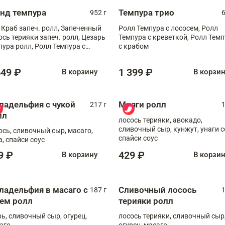
анд темпура
Темпура трио
952 г
6
 Краб запеч. ролл, Запеченный
Ролл Темпура с лососем, Ролл
ось терияки запеч. ролл, Цезарь
Темпура с креветкой, Ролл Тем
пура ролл, Ролл Темпура с
с крабом
веткой
649 ₽
1 399 ₽
В корзину
В корзи
ладельфия с чукой
Мияги ролл
217 г
1
лл
лосось терияки, авокадо,
сливочный сыр, кунжут, унаги с
ось, сливочный сыр, масаго,
спайси соус
а, спайси соус
9 ₽
429 ₽
В корзину
В корзи
ладельфия в масаго с
Сливочный лосось
187 г
1
рем ролл
терияки ролл
рь, сливочный сыр, огурец,
лосось терияки, сливочный сыр
аго
огурец, масаго