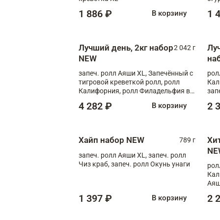
1 886 ₽
1 
В корзину
Лучший день, 2кг набор
Лу
2 042 г
NEW
на
запеч. ролл Аяши XL, Запечённый с
рол
тигровой креветкой ролл, ролл
Кал
Калифорния, ролл Филадельфия в
зап
масаго, запеч. ролл Румяный XL,
зап
4 282 ₽
2 
В корзину
запеч. ролл Моцарелломания, ролл
Сырная креветка XL, запеч. ролл
Сырный XL
Хайп набор NEW
Хи
789 г
NE
запеч. ролл Аяши XL, запеч. ролл
Чиз краб, запеч. ролл Окунь унаги
рол
Кал
Аяш
кре
1 397 ₽
2 
В корзину
чук