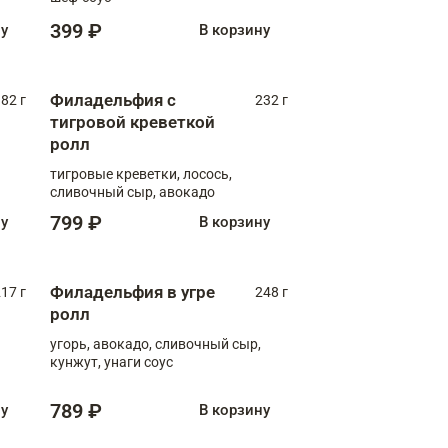
399 ₽
ну
В корзину
Филадельфия с
82 г
232 г
тигровой креветкой
ролл
тигровые креветки, лосось,
сливочный сыр, авокадо
799 ₽
ну
В корзину
Филадельфия в угре
17 г
248 г
ролл
угорь, авокадо, сливочный сыр,
кунжут, унаги соус
789 ₽
ну
В корзину