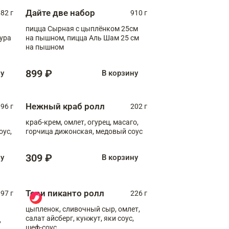
Дайте две набор
82 г
910 г
пицца Сырная с цыплёнком 25см
пура
на пышном, пицца Аль Шам 25 см
на пышном
899 ₽
ну
В корзину
Нежный краб ролл
96 г
202 г
краб-крем, омлет, огурец, масаго,
оус,
горчица дижонская, медовый соус
309 ₽
ну
В корзину
Тори пиканто ролл
97 г
226 г
цыпленок, сливочный сыр, омлет,
салат айсберг, кунжут, яки соус,
,
шеф-соус