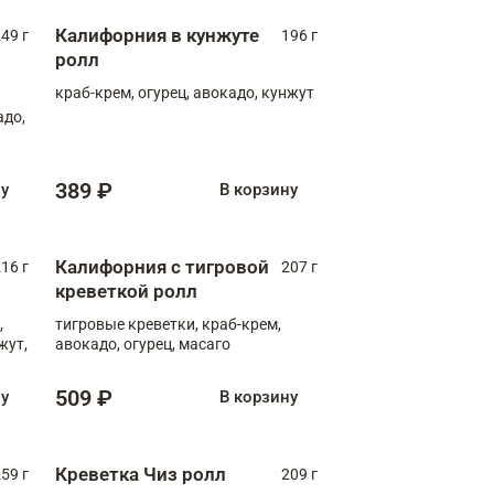
Калифорния в кунжуте
49 г
196 г
ролл
краб-крем, огурец, авокадо, кунжут
адо,
389 ₽
ну
В корзину
Калифорния с тигровой
16 г
207 г
креветкой ролл
,
тигровые креветки, краб-крем,
жут,
авокадо, огурец, масаго
509 ₽
ну
В корзину
Креветка Чиз ролл
59 г
209 г