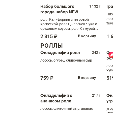
Набор большого
Гр
1 132 г
города набор NEW
Чиз
лос
ролл Калифорния с тигровой
тем
креветкой, ролл Цыплёнок Чука с
кре
ореховым соусом, ролл Самурай,
ролл Шиитаке пиканто, Спринг-
2 315 ₽
1 
В корзину
ролл с крабом
РОЛЛЫ
Филадельфия ролл
Фи
242 г
ро
лосось, огурец, сливочный сыр
лос
чук
759 ₽
51
В корзину
Филадельфия с
Фи
217 г
ананасом ролл
уг
лосось, сливочный сыр, ананас
уго
мас