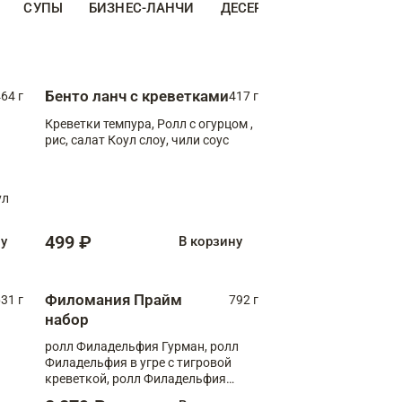
СУПЫ
БИЗНЕС-ЛАНЧИ
ДЕСЕРТЫ
ДОПОЛНИТЕ
Бенто ланч с креветками
64 г
417 г
Креветки темпура, Ролл с огурцом ,
рис, салат Коул слоу, чили соус
ул
499 ₽
ну
В корзину
Филомания Прайм
31 г
792 г
набор
ролл Филадельфия Гурман, ролл
Филадельфия в угре с тигровой
креветкой, ролл Филадельфия
Прайм с двойным лососем