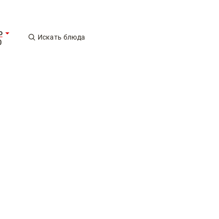
о
Искать блюда
0