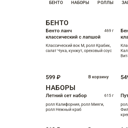
БЕНТО
НАБОРЫ
РОЛЛЫ
ЗА
БЕНТО
Бенто ланч
Бе
469 г
классический с лапшой
кл
Классический вок М, ролл Крабик,
Кла
салат Чука, кунжут, ореховый соус
Кал
Вит
599 ₽
54
В корзину
НАБОРЫ
Летний сет набор
Пу
615 г
ролл Калифорния, ролл Мияги,
рол
ролл Нежный краб
Фил
кре