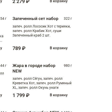
2 279 ₽
ну
В корзину
Запеченный сет набор
254 г
322 г
запеч. ролл Лососик Хот с терияки,
запеч. ролл Крабик Хот, суши
Запеченный краб 2 шт.
ка
ролл
789 ₽
ну
В корзину
Жара в городе набор
44 г
980 г
NEW
олл
запеч. ролл Сёгун, запеч. ролл
Креветка Хот, запеч. ролл Румяный
XL, запеч. ролл Окунь унаги
1 799 ₽
ну
В корзину