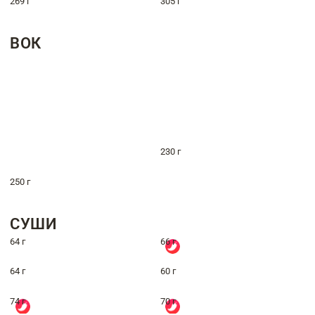
269 г
305 г
ВОК
230 г
250 г
СУШИ
64 г
66 г
64 г
60 г
74 г
70 г