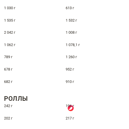
1 030 г
613 г
1 535 г
1 532 г
2 042 г
1 008 г
1 062 г
1 078,1 г
789 г
1 260 г
678 г
952 г
682 г
910 г
РОЛЛЫ
242 г
196 г
202 г
217 г