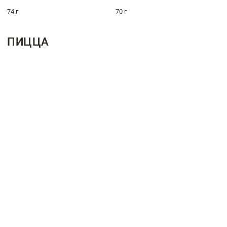
74 г
70 г
ПИЦЦА