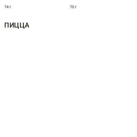
74 г
70 г
ПИЦЦА