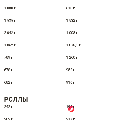
1 030 г
613 г
1 535 г
1 532 г
2 042 г
1 008 г
1 062 г
1 078,1 г
789 г
1 260 г
678 г
952 г
682 г
910 г
РОЛЛЫ
242 г
196 г
202 г
217 г