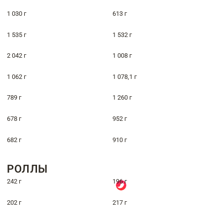
1 030 г
613 г
1 535 г
1 532 г
2 042 г
1 008 г
1 062 г
1 078,1 г
789 г
1 260 г
678 г
952 г
682 г
910 г
РОЛЛЫ
242 г
196 г
202 г
217 г