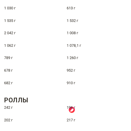
1 030 г
613 г
1 535 г
1 532 г
2 042 г
1 008 г
1 062 г
1 078,1 г
789 г
1 260 г
678 г
952 г
682 г
910 г
РОЛЛЫ
242 г
196 г
202 г
217 г