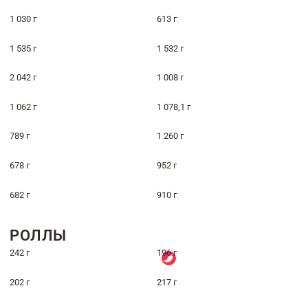
1 030 г
613 г
1 535 г
1 532 г
2 042 г
1 008 г
1 062 г
1 078,1 г
789 г
1 260 г
678 г
952 г
682 г
910 г
РОЛЛЫ
242 г
196 г
202 г
217 г