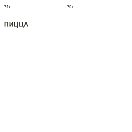
74 г
70 г
ПИЦЦА