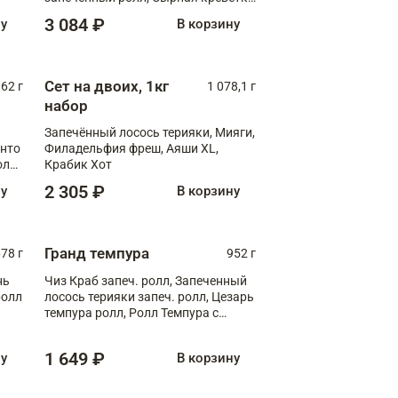
XL
3 084 ₽
ну
В корзину
Сет на двоих, 1кг
062 г
1 078,1 г
набор
Запечённый лосось терияки, Мияги,
анто
Филадельфия фреш, Аяши XL,
олл
Крабик Хот
2 305 ₽
ну
В корзину
Гранд темпура
78 г
952 г
нь
Чиз Краб запеч. ролл, Запеченный
ролл
лосось терияки запеч. ролл, Цезарь
темпура ролл, Ролл Темпура с
креветкой
1 649 ₽
ну
В корзину