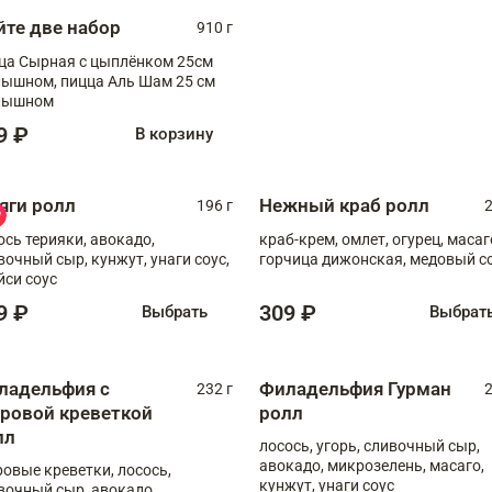
йте две набор
910 г
ца Сырная с цыплёнком 25см
, пицца Аль Шам 25 см
пышном
9 ₽
В корзину
яги ролл
Нежный краб ролл
196 г
2
ось терияки, авокадо,
краб-крем, омлет, огурец, масаг
вочный сыр, кунжут, унаги соус,
горчица дижонская, медовый с
йси соус
9 ₽
309 ₽
Выбрать
Выбрат
ладельфия с
Филадельфия Гурман
232 г
2
гровой креветкой
ролл
лл
лосось, угорь, сливочный сыр,
авокадо, микрозелень, масаго,
ровые креветки, лосось,
кунжут, унаги соус
вочный сыр, авокадо