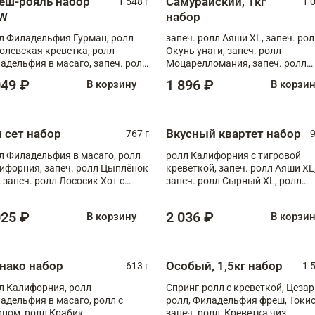
еш-рояль набор
Самурайский, 1кг
1 548 г
1 
W
набор
л Филадельфия Гурман, ролл
запеч. ролл Аяши XL, запеч. ро
олевская креветка, ролл
Окунь унаги, запеч. ролл
адельфия в масаго, запеч. ролл
Моцарелломания, запеч. ролл
ось Унаги XL, запеч. ролл
Килиманджаро
049 ₽
1 896 ₽
В корзину
В корзи
ровая креветка с моцареллой,
еч. ролл Эби краб с лососем
п сет набор
Вкусный квартет набор
767 г
9
л Филадельфия в масаго, ролл
ролл Калифорния с тигровой
ифорния, запеч. ролл Цыплёнок
креветкой, запеч. ролл Аяши XL
, запеч. ролл Лососик Хот с
запеч. ролл Сырный XL, ролл
ияки , запеч. ролл Крабик Хот
Калифорния
025 ₽
2 036 ₽
В корзину
В корзи
нако набор
Особый, 1,5кг набор
613 г
1 
л Калифорния, ролл
Спринг-ролл с креветкой, Цезар
адельфия в масаго, ролл с
ролл, Филадельфия фреш, Токи
рцом, ролл Крабик
запеч. ролл, Креветка чиз,