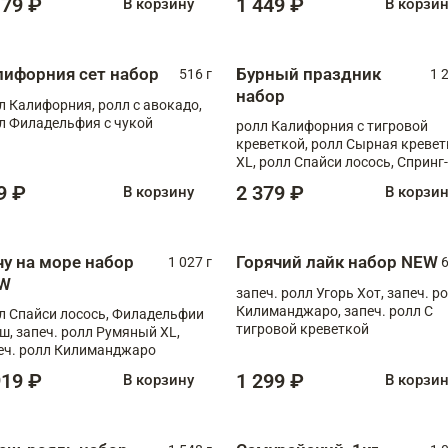
179 ₽
1 449 ₽
В корзину
В корзи
лифорния сет набор
Бурный праздник
516 г
1 
набор
л Калифорния, ролл с авокадо,
л Филадельфия с чукой
ролл Калифорния с тигровой
креветкой, ролл Сырная кревет
XL, ролл Спайси лосось, Спринг-
ролл с угрем и лососем, запеч. 
9 ₽
2 379 ₽
В корзину
В корзи
Медовая креветка
чу на море набор
Горячий лайк набор NEW
1 027 г
6
W
запеч. ролл Угорь Хот, запеч. р
Килиманджаро, запеч. ролл С
л Спайси лосось, Филадельфии
тигровой креветкой
ш, запеч. ролл Румяный XL,
еч. ролл Килиманджаро
919 ₽
1 299 ₽
В корзину
В корзи