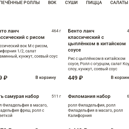
ПЕЧЁННЫЕ РОЛЛЫ
ВОК
СУШИ
ПИЦЦА
САЛАТЫ
нто ланч
Бенто ланч
464 г
4
ассический с рисом
классический с
цыплёнком в китайском
ссический вок М с рисом,
соусе
ифорния 1/2, салат
аминный, кунжут, соевый соус
Рис с цыплёнком в китайском
соусе, Ролл с огурцом, салат Ко
слоу, кунжут, соевый соус
9 ₽
449 ₽
В корзину
В корзи
ть самурая набор
Филомания набор
511 г
6
л Филадельфия в масаго,
ролл Филадельфия, ролл
адельфия фреш, ролл с
Филадельфия в масаго, ролл
веткой
Калифорния