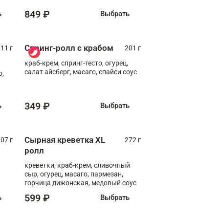
849 ₽
ь
Выбрать
Спринг-ролл с крабом
11 г
201 г
краб-крем, спринг-тесто, огурец,
салат айсберг, масаго, спайси соус
о,
349 ₽
ь
Выбрать
Сырная креветка XL
07 г
272 г
ролл
креветки, краб-крем, сливочный
сыр, огурец, масаго, пармезан,
горчица дижонская, медовый соус
599 ₽
ь
Выбрать