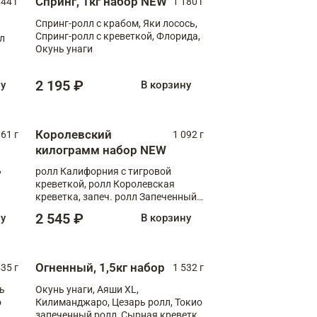
Спринг, 1кг набор NEW
044 г
1 180 г
Спринг-ролл с крабом, Яки лосось,
Спринг-ролл с креветкой, Флорида,
лл
Окунь унаги
2 195 ₽
ну
В корзину
Королевский
61 г
1 092 г
килограмм набор NEW
,
ролл Калифорния с тигровой
креветкой, ролл Королевская
креветка, запеч. ролл Запеченный
лосось терияки, запеч. ролл Аяши
2 545 ₽
ну
В корзину
XL, запеч. ролл Крабик Хот
Огненный, 1,5кг набор
535 г
1 532 г
ь
Окунь унаги, Аяши XL,
о
Килиманджаро, Цезарь ролл, Токио
запеченный ролл, Сырная креветка