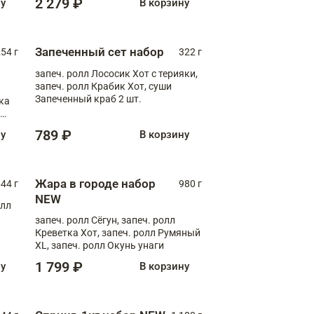
2 279 ₽
ну
В корзину
Запеченный сет набор
254 г
322 г
запеч. ролл Лососик Хот с терияки,
запеч. ролл Крабик Хот, суши
Запеченный краб 2 шт.
ка
ролл
789 ₽
ну
В корзину
Жара в городе набор
44 г
980 г
NEW
олл
запеч. ролл Сёгун, запеч. ролл
Креветка Хот, запеч. ролл Румяный
XL, запеч. ролл Окунь унаги
1 799 ₽
ну
В корзину