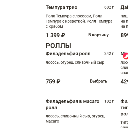
Темпура трио
Да
682 г
Ролл Темпура с лососем, Ролл
пиц
Темпура с креветкой, Ролл Темпура
на пышном
с крабом
на 
1 399 ₽
89
В корзину
РОЛЛЫ
Филадельфия ролл
Ми
242 г
лосось, огурец, сливочный сыр
лос
сли
спа
759 ₽
42
Выбрать
Филадельфия в масаго
Фи
182 г
ролл
ти
ро
лосось, сливочный сыр, огурец,
масаго
тиг
сли