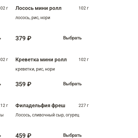
Лосось мини ролл
02 г
102 г
лосось, рис, нори
379 ₽
ь
Выбрать
Креветка мини ролл
02 г
102 г
креветки, рис, нори
359 ₽
ь
Выбрать
Филадельфия фреш
12 г
227 г
ты
Лосось, сливочный сыр, огурец
459 ₽
ь
Выбрать