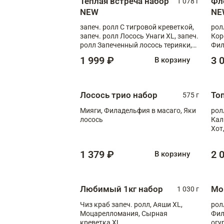
Теплая встреча набор
Фл
1 078 г
NEW
NE
запеч. ролл С тигровой креветкой,
рол
запеч. ролл Лосось Унаги XL, запеч.
Кор
ролл Запеченный лосось терияки,
Фил
запеч. ролл Румяный XL
Лос
1 999 ₽
3 
В корзину
Тиг
зап
Лосось трио набор
То
575 г
Мияги, Филадельфия в масаго, Яки
рол
лосось
Кал
Хот
тер
1 379 ₽
2 
В корзину
Любимый 1кг набор
Мо
1 030 г
Чиз краб запеч. ролл, Аяши XL,
рол
Моцарелломания, Сырная
Фил
креветка XL
огу