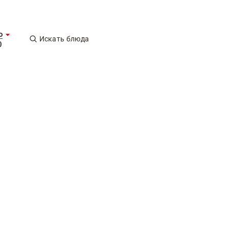
о
Искать блюда
0