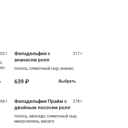
Филадельфия с
02 г
217 г
ананасом ролл
о,
оус
лосось, сливочный сыр, ананас
639 ₽
ь
Выбрать
Филадельфия Прайм с
66 г
278 г
двойным лососем ролл
лосось, авокадо, сливочный сыр,
микрозелень, масаго