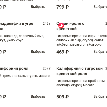
9 ₽
799 ₽
Выбрать
Выбрат
ладельфия в угре
Спринг-ролл с
248 г
2
лл
креветкой
рь, авокадо, сливочный сыр,
тигровые креветки, спринг-тест
жут, унаги соус
сливочный сыр, огурец, салат
айсберг, масаго, спайси соус
9 ₽
469 ₽
Выбрать
Выбрат
лифорния ролл
Калифорния с тигровой
207 г
2
креветкой ролл
б-крем, авокадо, огурец, масаго
тигровые креветки, краб-крем,
авокадо, огурец, масаго
9 ₽
509 ₽
Выбрать
Выбрат