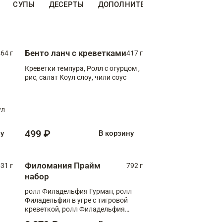
СУПЫ
ДЕСЕРТЫ
ДОПОЛНИТЕЛЬНО
НАПИТКИ
Бенто ланч с креветками
64 г
417 г
Креветки темпура, Ролл с огурцом ,
рис, салат Коул слоу, чили соус
ул
499 ₽
ну
В корзину
Филомания Прайм
31 г
792 г
набор
ролл Филадельфия Гурман, ролл
Филадельфия в угре с тигровой
креветкой, ролл Филадельфия
Прайм с двойным лососем