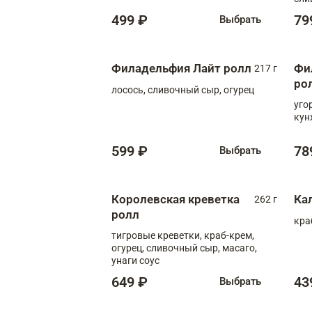
499 ₽
79
Выбрать
Филадельфия Лайт ролл
Фи
217 г
ро
лосось, сливочный сыр, огурец
уго
кун
599 ₽
78
Выбрать
Королевская креветка
Ка
262 г
ролл
кра
тигровые креветки, краб-крем,
огурец, сливочный сыр, масаго,
унаги соус
649 ₽
43
Выбрать