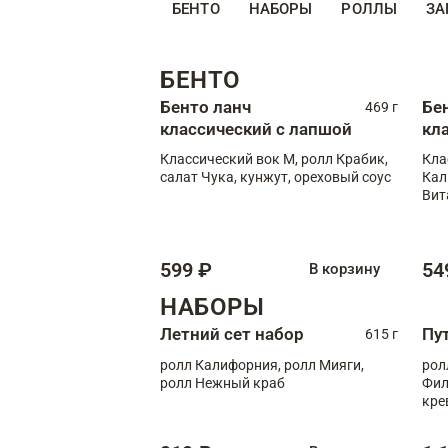
БЕНТО
НАБОРЫ
РОЛЛЫ
ЗА
БЕНТО
Бенто ланч
Бе
469 г
классический с лапшой
кл
Классический вок М, ролл Крабик,
Кла
салат Чука, кунжут, ореховый соус
Кал
Вит
599 ₽
54
В корзину
НАБОРЫ
Летний сет набор
Пу
615 г
ролл Калифорния, ролл Мияги,
рол
ролл Нежный краб
Фил
кре