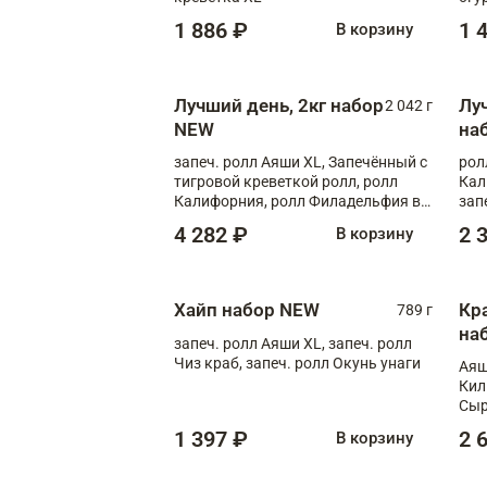
1 886 ₽
1 
В корзину
Лучший день, 2кг набор
Лу
2 042 г
NEW
на
запеч. ролл Аяши XL, Запечённый с
рол
тигровой креветкой ролл, ролл
Кал
Калифорния, ролл Филадельфия в
зап
масаго, запеч. ролл Румяный XL,
зап
4 282 ₽
2 
В корзину
запеч. ролл Моцарелломания, ролл
Сырная креветка XL, запеч. ролл
Сырный XL
Хайп набор NEW
Кр
789 г
на
запеч. ролл Аяши XL, запеч. ролл
Чиз краб, запеч. ролл Окунь унаги
Аяш
Кил
Сыр
1 397 ₽
2 
В корзину