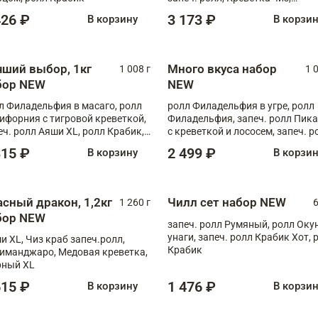
Запечённый лосось терияки,
426 ₽
3 173 ₽
В корзину
В корзи
Флорида
чший выбор, 1кг
Много вкуса набор
1 008 г
1 
бор NEW
NEW
л Филадельфия в масаго, ролл
ролл Филадельфия в угре, ролл
ифорния с тигровой креветкой,
Филадельфия, запеч. ролл Пик
еч. ролл Аяши XL, ролл Крабик,
с креветкой и лососем, запеч. р
еч. ролл Лосось терияки
С тигровой креветкой
315 ₽
2 499 ₽
В корзину
В корзи
асный дракон, 1,2кг
Чилл сет набор NEW
1 260 г
6
бор NEW
запеч. ролл Румяный, ролл Оку
унаги, запеч. ролл Крабик Хот, 
и XL, Чиз краб запеч.ролл,
Крабик
иманджаро, Медовая креветка,
ный XL
615 ₽
1 476 ₽
В корзину
В корзи