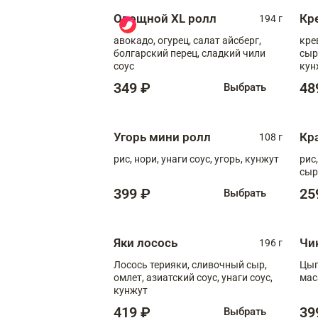
Овощной XL ролл
Кр
194 г
авокадо, огурец, салат айсберг,
кре
болгарский перец, сладкий чили
сыр
соус
кун
диж
349 ₽
48
Выбрать
Угорь мини ролл
Кр
108 г
рис, нори, унаги соус, угорь, кунжут
рис
сыр
399 ₽
25
Выбрать
Яки лосось
Чи
196 г
Лосось терияки, сливочный сыр,
Цып
омлет, азиатский соус, унаги соус,
мас
кунжут
419 ₽
39
Выбрать