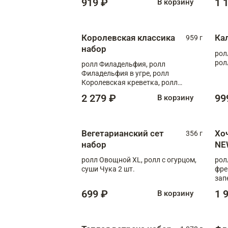
919 ₽
1 
В корзину
Королевская классика
Ка
959 г
набор
рол
рол
ролл Филадельфия, ролл
Филадельфия в угре, ролл
Королевская креветка, ролл
Калифорния
2 279 ₽
99
В корзину
Вегетарианский сет
Хо
356 г
набор
NE
ролл Овощной XL, ролл с огурцом,
рол
суши Чука 2 шт.
фре
зап
699 ₽
1 
В корзину