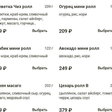
еветка Чиз ролл
Огурец мини ролл
209 г
1
ветки, краб-крем, сливочный
огурец, рис, нори
, пармезан, салат айсберг,
жут, масаго, горчица
онская, медовый соус
9 ₽
209 ₽
Выбрать
Выбрат
абик мини ролл
Авокадо мини ролл
122 г
1
, нори, краб-крем, сливочный
авокадо, рис, нори
9 ₽
249 ₽
Выбрать
Выбрат
кен масаго
Цезарь ролл В
202 г
2
лёнок, сливочный сыр, огурец,
Цыплёнок, салат айсберг, тома
аго, медовый соус
черри, цезарь соус
9 ₽
379 ₽
Выбрать
Выбрат