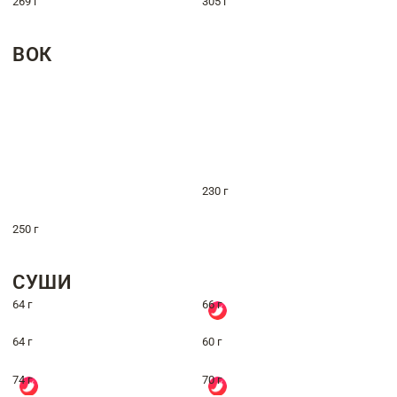
269 г
305 г
ВОК
230 г
250 г
СУШИ
64 г
66 г
64 г
60 г
74 г
70 г