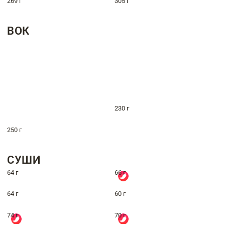
269 г
305 г
ВОК
230 г
250 г
СУШИ
64 г
66 г
64 г
60 г
74 г
70 г