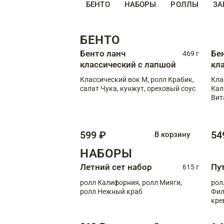
БЕНТО
НАБОРЫ
РОЛЛЫ
ЗА
БЕНТО
Бенто ланч
Бе
469 г
классический с лапшой
кл
Классический вок М, ролл Крабик,
Кла
салат Чука, кунжут, ореховый соус
Кал
Вит
599 ₽
54
В корзину
НАБОРЫ
Летний сет набор
Пу
615 г
ролл Калифорния, ролл Мияги,
рол
ролл Нежный краб
Фил
кре