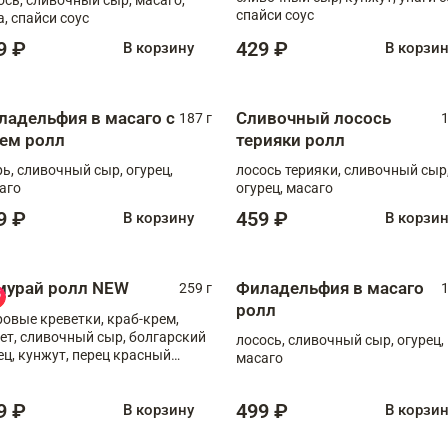
спайси соус
а, спайси соус
9 ₽
429 ₽
В корзину
В корзи
ладельфия в масаго с
Сливочный лосось
187 г
1
рем ролл
терияки ролл
рь, сливочный сыр, огурец,
лосось терияки, сливочный сыр
аго
огурец, масаго
9 ₽
459 ₽
В корзину
В корзи
мурай ролл NEW
Филадельфия в масаго
259 г
1
ролл
ровые креветки, краб-крем,
ет, сливочный сыр, болгарский
лосось, сливочный сыр, огурец,
ец, кунжут, перец красный
масаго
отый, масаго, шеф-соус
9 ₽
499 ₽
В корзину
В корзи