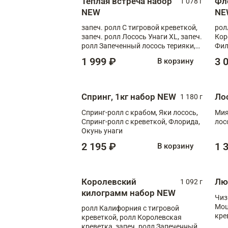
Теплая встреча набор
Фл
1 078 г
NEW
NE
запеч. ролл С тигровой креветкой,
рол
запеч. ролл Лосось Унаги XL, запеч.
Кор
ролл Запеченный лосось терияки,
Фил
запеч. ролл Румяный XL
Лос
1 999 ₽
3 
В корзину
Тиг
зап
Спринг, 1кг набор NEW
Ло
1 180 г
Спринг-ролл с крабом, Яки лосось,
Мия
Спринг-ролл с креветкой, Флорида,
лос
Окунь унаги
2 195 ₽
1 
В корзину
Королевский
Лю
1 092 г
килограмм набор NEW
Чиз
Моц
ролл Калифорния с тигровой
кре
креветкой, ролл Королевская
креветка, запеч. ролл Запеченный