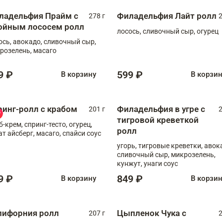
ладельфия Прайм с
Филадельфия Лайт ролл
278 г
2
ойным лососем ролл
лосось, сливочный сыр, огурец
ось, авокадо, сливочный сыр,
розелень, масаго
9 ₽
599 ₽
В корзину
В корзи
ринг-ролл с крабом
Филадельфия в угре с
201 г
2
тигровой креветкой
б-крем, спринг-тесто, огурец,
ролл
ат айсберг, масаго, спайси соус
угорь, тигровые креветки, авок
сливочный сыр, микрозелень,
кунжут, унаги соус
9 ₽
849 ₽
В корзину
В корзи
лифорния ролл
Цыпленок Чука с
207 г
2