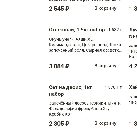
лосось терияки, запеч. ролл Аяши
2 545 ₽
1 
В корзину
XL, запеч. ролл Крабик Хот
Огненный, 1,5кг набор
Лу
1 532 г
NE
Окунь унаги, Аяши XL,
Килиманджаро, Цезарь ролл, Токио
зап
запеченный ролл, Сырная креветка
тиг
XL
Кал
мас
3 084 ₽
4 
В корзину
зап
Сыр
Сыр
Сет на двоих, 1кг
Ха
1 078,1 г
набор
зап
Чиз
Запечённый лосось терияки, Мияги,
Филадельфия фреш, Аяши XL,
Крабик Хот
2 305 ₽
1 
В корзину