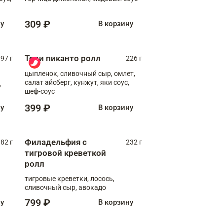
309 ₽
ну
В корзину
Тори пиканто ролл
97 г
226 г
цыпленок, сливочный сыр, омлет,
салат айсберг, кунжут, яки соус,
,
шеф-соус
399 ₽
ну
В корзину
Филадельфия с
82 г
232 г
тигровой креветкой
ролл
тигровые креветки, лосось,
сливочный сыр, авокадо
799 ₽
ну
В корзину