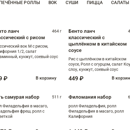
ПЕЧЁННЫЕ РОЛЛЫ
ВОК
СУШИ
ПИЦЦА
САЛАТЫ
нто ланч
Бенто ланч
464 г
4
ассический с рисом
классический с
цыплёнком в китайском
ссический вок М с рисом,
соусе
ифорния 1/2, салат
аминный, кунжут, соевый соус
Рис с цыплёнком в китайском
соусе, Ролл с огурцом, салат Ко
слоу, кунжут, соевый соус
9 ₽
449 ₽
В корзину
В корзи
ть самурая набор
Филомания набор
511 г
6
л Филадельфия в масаго,
ролл Филадельфия, ролл
адельфия фреш, ролл с
Филадельфия в масаго, ролл
веткой
Калифорния