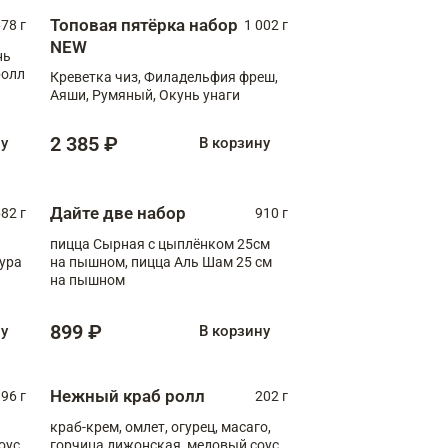
Топовая пятёрка набор
78 г
1 002 г
NEW
нь
ролл
Креветка чиз, Филадельфия фреш,
Аяши, Румяный, Окунь унаги
2 385 ₽
ну
В корзину
Дайте две набор
82 г
910 г
пицца Сырная с цыплёнком 25см
пура
на пышном, пицца Аль Шам 25 см
на пышном
899 ₽
ну
В корзину
Нежный краб ролл
96 г
202 г
краб-крем, омлет, огурец, масаго,
оус,
горчица дижонская, медовый соус