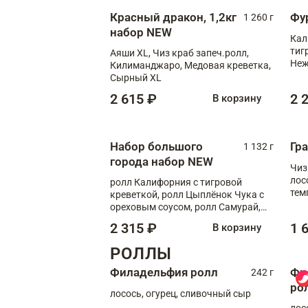
Красный дракон, 1,2кг
Фу
1 260 г
набор NEW
Кал
тиг
Аяши XL, Чиз краб запеч.ролл,
Неж
Килиманджаро, Медовая креветка,
Сырный XL
2 615 ₽
2 
В корзину
Набор большого
Гр
1 132 г
города набор NEW
Чиз
лос
ролл Калифорния с тигровой
тем
креветкой, ролл Цыплёнок Чука с
кре
ореховым соусом, ролл Самурай,
ролл Шиитаке пиканто, Спринг-
2 315 ₽
1 
В корзину
ролл с крабом
РОЛЛЫ
Филадельфия ролл
Фи
242 г
ро
лосось, огурец, сливочный сыр
лос