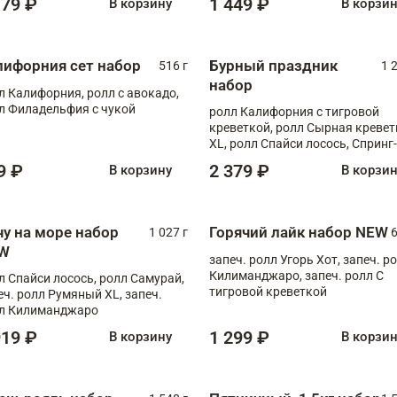
179 ₽
1 449 ₽
В корзину
В корзи
лифорния сет набор
Бурный праздник
516 г
1 
набор
л Калифорния, ролл с авокадо,
л Филадельфия с чукой
ролл Калифорния с тигровой
креветкой, ролл Сырная кревет
XL, ролл Спайси лосось, Спринг-
ролл с угрем и лососем, запеч. 
9 ₽
2 379 ₽
В корзину
В корзи
Медовая креветка
чу на море набор
Горячий лайк набор NEW
1 027 г
6
W
запеч. ролл Угорь Хот, запеч. р
Килиманджаро, запеч. ролл С
л Спайси лосось, ролл Самурай,
тигровой креветкой
еч. ролл Румяный XL, запеч.
л Килиманджаро
919 ₽
1 299 ₽
В корзину
В корзи