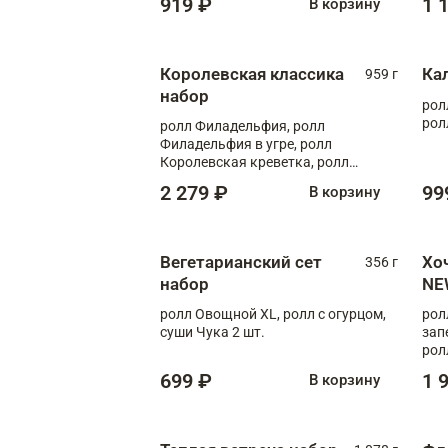
919 ₽
1 
В корзину
Королевская классика
Ка
959 г
набор
рол
рол
ролл Филадельфия, ролл
Филадельфия в угре, ролл
Королевская креветка, ролл
Калифорния
2 279 ₽
99
В корзину
Вегетарианский сет
Хо
356 г
набор
NE
ролл Овощной XL, ролл с огурцом,
рол
суши Чука 2 шт.
зап
рол
699 ₽
1 
В корзину