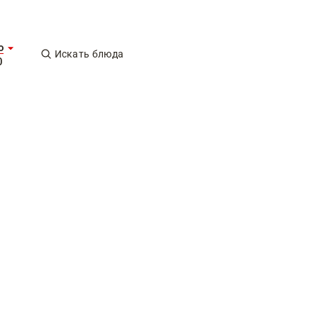
о
Искать блюда
0