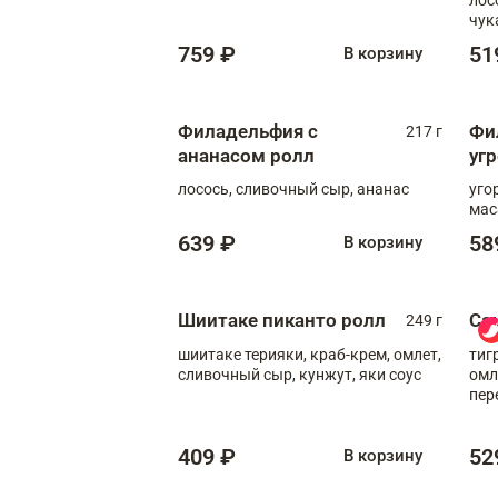
чук
759 ₽
51
В корзину
Филадельфия с
Фи
217 г
ананасом ролл
уг
лосось, сливочный сыр, ананас
уго
мас
639 ₽
58
В корзину
Шиитаке пиканто ролл
Са
249 г
шиитаке терияки, краб-крем, омлет,
тиг
сливочный сыр, кунжут, яки соус
омл
пер
мол
409 ₽
52
В корзину