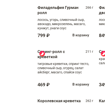
Филадельфия Гурман
Фи
266 г
ролл
дв
лосось, угорь, сливочный сыр,
лос
авокадо, микрозелень, масаго,
мик
кунжут, унаги соус
799 ₽
84
В корзину
Спринг-ролл с
Сп
211 г
креветкой
кра
сал
тигровые креветки, спринг-тесто,
сливочный сыр, огурец, салат
айсберг, масаго, спайси соус
469 ₽
34
В корзину
Королевская креветка
Ка
262 г