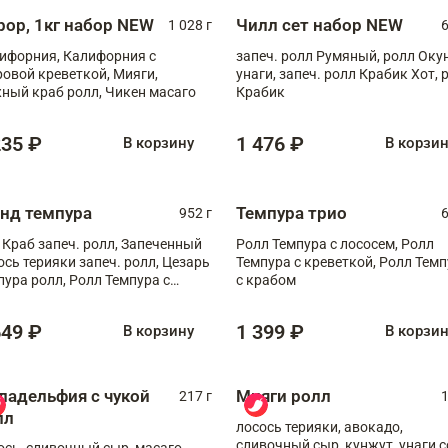
рор, 1кг набор NEW
Чилл сет набор NEW
1 028 г
6
ифорния, Калифорния с
запеч. ролл Румяный, ролл Оку
ровой креветкой, Мияги,
унаги, запеч. ролл Крабик Хот, 
ный краб ролл, Чикен масаго
Крабик
235 ₽
1 476 ₽
В корзину
В корзи
анд темпура
Темпура трио
952 г
6
 Краб запеч. ролл, Запеченный
Ролл Темпура с лососем, Ролл
ось терияки запеч. ролл, Цезарь
Темпура с креветкой, Ролл Тем
пура ролл, Ролл Темпура с
с крабом
веткой
649 ₽
1 399 ₽
В корзину
В корзи
ладельфия с чукой
Мияги ролл
217 г
1
лл
лосось терияки, авокадо,
сливочный сыр, кунжут, унаги с
ось, сливочный сыр, масаго,