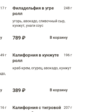
Филадельфия в угре
17 г
248 г
ролл
угорь, авокадо, сливочный сыр,
кунжут, унаги соус
789 ₽
ну
В корзину
Калифорния в кунжуте
49 г
196 г
ролл
краб-крем, огурец, авокадо, кунжут
адо,
389 ₽
ну
В корзину
Калифорния с тигровой
16 г
207 г