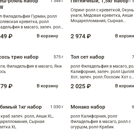
еш-рояль набор
Пятничный, 1,5кг набор
1 548 г
1 
W
Спринг-ролл с креветкой, Окунь
унаги, Медовая креветка, Аяши 
л Филадельфия Гурман, ролл
Моцарелломания, Сырная
олевская креветка, ролл
креветка XL
адельфия в масаго, запеч. ролл
ось Унаги XL, запеч. ролл
049 ₽
2 974 ₽
В корзину
В корзи
ровая креветка с моцареллой,
еч. ролл Эби краб с лососем
сось трио набор
Топ сет набор
575 г
7
ги, Филадельфия в масаго, Яки
ролл Филадельфия в масаго, ро
ось
Калифорния, запеч. ролл Цыпл
Хот, запеч. ролл Лососик Хот с
терияки , запеч. ролл Крабик Хо
379 ₽
2 025 ₽
В корзину
В корзи
бимый 1кг набор
Монако набор
1 030 г
6
 краб запеч. ролл, Аяши XL,
ролл Калифорния, ролл
арелломания, Сырная
Филадельфия в масаго, ролл с
ветка XL
огурцом, ролл Крабик