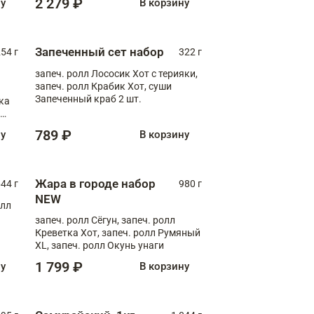
2 279 ₽
ну
В корзину
Запеченный сет набор
254 г
322 г
запеч. ролл Лососик Хот с терияки,
запеч. ролл Крабик Хот, суши
Запеченный краб 2 шт.
ка
ролл
789 ₽
ну
В корзину
Жара в городе набор
44 г
980 г
NEW
олл
запеч. ролл Сёгун, запеч. ролл
Креветка Хот, запеч. ролл Румяный
XL, запеч. ролл Окунь унаги
1 799 ₽
ну
В корзину