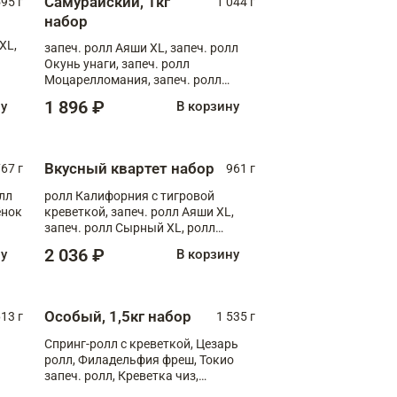
Самурайский, 1кг
595 г
1 044 г
набор
XL,
запеч. ролл Аяши XL, запеч. ролл
Окунь унаги, запеч. ролл
Моцарелломания, запеч. ролл
Килиманджаро
1 896 ₽
ну
В корзину
Вкусный квартет набор
67 г
961 г
лл
ролл Калифорния с тигровой
ёнок
креветкой, запеч. ролл Аяши XL,
запеч. ролл Сырный XL, ролл
т
Калифорния
2 036 ₽
ну
В корзину
Особый, 1,5кг набор
13 г
1 535 г
Спринг-ролл с креветкой, Цезарь
ролл, Филадельфия фреш, Токио
запеч. ролл, Креветка чиз,
Запечённый лосось терияки,