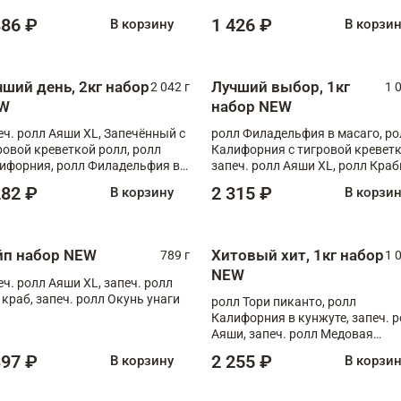
886 ₽
1 426 ₽
В корзину
В корзи
чший день, 2кг набор
Лучший выбор, 1кг
2 042 г
1 
W
набор NEW
еч. ролл Аяши XL, Запечённый с
ролл Филадельфия в масаго, ро
ровой креветкой ролл, ролл
Калифорния с тигровой креветк
ифорния, ролл Филадельфия в
запеч. ролл Аяши XL, ролл Краб
аго, запеч. ролл Румяный XL,
запеч. ролл Лосось терияки
282 ₽
2 315 ₽
В корзину
В корзи
еч. ролл Моцарелломания, ролл
ная креветка XL, запеч. ролл
ный XL
йп набор NEW
Хитовый хит, 1кг набор
789 г
1 
NEW
еч. ролл Аяши XL, запеч. ролл
 краб, запеч. ролл Окунь унаги
ролл Тори пиканто, ролл
Калифорния в кунжуте, запеч. 
Аяши, запеч. ролл Медовая
креветка, ролл Филадельфия с
397 ₽
2 255 ₽
В корзину
В корзи
чукой