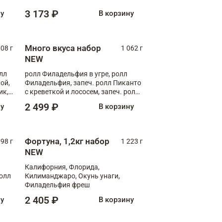
Флорида
3 173 ₽
ну
В корзину
Много вкуса набор
008 г
1 062 г
NEW
лл
ролл Филадельфия в угре, ролл
ой,
Филадельфия, запеч. ролл Пиканто
ик,
с креветкой и лососем, запеч. ролл
С тигровой креветкой
2 499 ₽
ну
В корзину
Фортуна, 1,2кг набор
098 г
1 223 г
NEW
Калифорния, Флорида,
ролл
Килиманджаро, Окунь унаги,
Филадельфия фреш
2 405 ₽
ну
В корзину