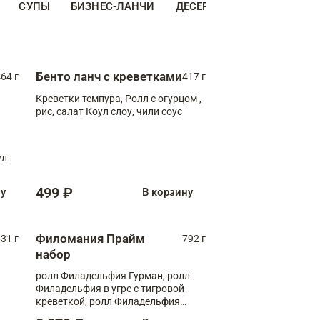
СУПЫ
БИЗНЕС-ЛАНЧИ
ДЕСЕРТЫ
ДОПОЛНИТЕ
Бенто ланч с креветками
64 г
417 г
Креветки темпура, Ролл с огурцом ,
рис, салат Коул слоу, чили соус
ул
499 ₽
ну
В корзину
Филомания Прайм
31 г
792 г
набор
ролл Филадельфия Гурман, ролл
Филадельфия в угре с тигровой
креветкой, ролл Филадельфия
Прайм с двойным лососем