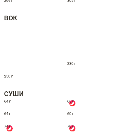
269 г
305 г
ВОК
230 г
250 г
СУШИ
64 г
66 г
64 г
60 г
74 г
70 г