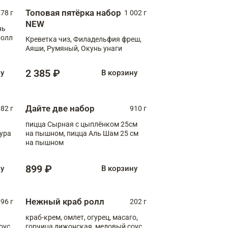
Топовая пятёрка набор
78 г
1 002 г
NEW
нь
ролл
Креветка чиз, Филадельфия фреш,
Аяши, Румяный, Окунь унаги
2 385 ₽
ну
В корзину
Дайте две набор
82 г
910 г
пицца Сырная с цыплёнком 25см
пура
на пышном, пицца Аль Шам 25 см
на пышном
899 ₽
ну
В корзину
Нежный краб ролл
96 г
202 г
краб-крем, омлет, огурец, масаго,
оус,
горчица дижонская, медовый соус