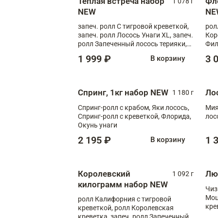
Теплая встреча набор
Фл
1 078 г
NEW
NE
запеч. ролл С тигровой креветкой,
рол
запеч. ролл Лосось Унаги XL, запеч.
Кор
ролл Запеченный лосось терияки,
Фил
запеч. ролл Румяный XL
Лос
1 999 ₽
3 
В корзину
Тиг
зап
Спринг, 1кг набор NEW
Ло
1 180 г
Спринг-ролл с крабом, Яки лосось,
Мия
Спринг-ролл с креветкой, Флорида,
лос
Окунь унаги
2 195 ₽
1 
В корзину
Королевский
Лю
1 092 г
килограмм набор NEW
Чиз
Моц
ролл Калифорния с тигровой
кре
креветкой, ролл Королевская
креветка, запеч. ролл Запеченный