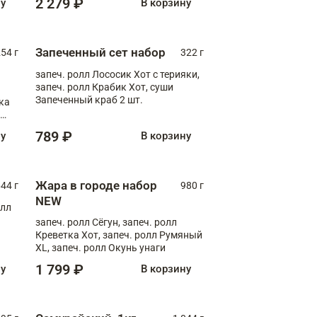
2 279 ₽
ну
В корзину
Запеченный сет набор
254 г
322 г
запеч. ролл Лососик Хот с терияки,
запеч. ролл Крабик Хот, суши
Запеченный краб 2 шт.
ка
ролл
789 ₽
ну
В корзину
Жара в городе набор
44 г
980 г
NEW
олл
запеч. ролл Сёгун, запеч. ролл
Креветка Хот, запеч. ролл Румяный
XL, запеч. ролл Окунь унаги
1 799 ₽
ну
В корзину