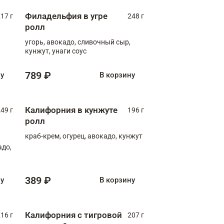
Филадельфия в угре
17 г
248 г
ролл
угорь, авокадо, сливочный сыр,
кунжут, унаги соус
789 ₽
ну
В корзину
Калифорния в кунжуте
49 г
196 г
ролл
краб-крем, огурец, авокадо, кунжут
адо,
389 ₽
ну
В корзину
Калифорния с тигровой
16 г
207 г