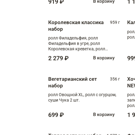
919 ₽
1 
В корзину
Королевская классика
Ка
959 г
набор
рол
рол
ролл Филадельфия, ролл
Филадельфия в угре, ролл
Королевская креветка, ролл
Калифорния
2 279 ₽
99
В корзину
Вегетарианский сет
Хо
356 г
набор
NE
ролл Овощной XL, ролл с огурцом,
рол
суши Чука 2 шт.
зап
рол
699 ₽
1 
В корзину