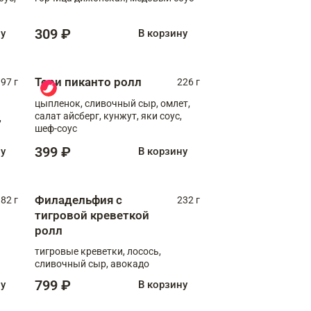
309 ₽
ну
В корзину
Тори пиканто ролл
97 г
226 г
цыпленок, сливочный сыр, омлет,
салат айсберг, кунжут, яки соус,
,
шеф-соус
399 ₽
ну
В корзину
Филадельфия с
82 г
232 г
тигровой креветкой
ролл
тигровые креветки, лосось,
сливочный сыр, авокадо
799 ₽
ну
В корзину