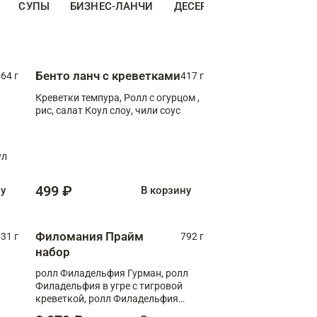
СУПЫ
БИЗНЕС-ЛАНЧИ
ДЕСЕРТЫ
ДОПОЛНИТЕ
Бенто ланч с креветками
64 г
417 г
Креветки темпура, Ролл с огурцом ,
рис, салат Коул слоу, чили соус
ул
499 ₽
ну
В корзину
Филомания Прайм
31 г
792 г
набор
ролл Филадельфия Гурман, ролл
Филадельфия в угре с тигровой
креветкой, ролл Филадельфия
Прайм с двойным лососем