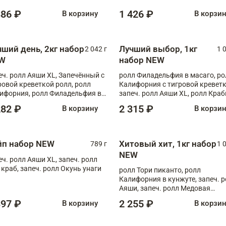
886 ₽
1 426 ₽
В корзину
В корзи
чший день, 2кг набор
Лучший выбор, 1кг
2 042 г
1 
W
набор NEW
еч. ролл Аяши XL, Запечённый с
ролл Филадельфия в масаго, ро
ровой креветкой ролл, ролл
Калифорния с тигровой креветк
ифорния, ролл Филадельфия в
запеч. ролл Аяши XL, ролл Краб
аго, запеч. ролл Румяный XL,
запеч. ролл Лосось терияки
282 ₽
2 315 ₽
В корзину
В корзи
еч. ролл Моцарелломания, ролл
ная креветка XL, запеч. ролл
ный XL
йп набор NEW
Хитовый хит, 1кг набор
789 г
1 
NEW
еч. ролл Аяши XL, запеч. ролл
 краб, запеч. ролл Окунь унаги
ролл Тори пиканто, ролл
Калифорния в кунжуте, запеч. 
Аяши, запеч. ролл Медовая
креветка, ролл Филадельфия с
397 ₽
2 255 ₽
В корзину
В корзи
чукой