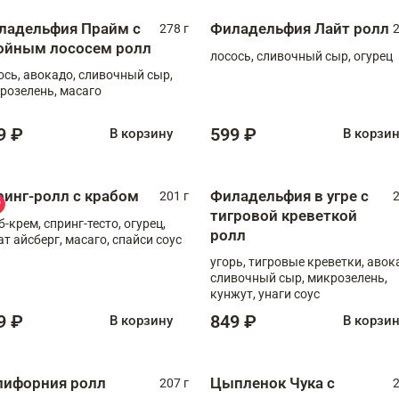
ладельфия Прайм с
Филадельфия Лайт ролл
278 г
2
ойным лососем ролл
лосось, сливочный сыр, огурец
ось, авокадо, сливочный сыр,
розелень, масаго
9 ₽
599 ₽
В корзину
В корзи
ринг-ролл с крабом
Филадельфия в угре с
201 г
2
тигровой креветкой
б-крем, спринг-тесто, огурец,
ролл
ат айсберг, масаго, спайси соус
угорь, тигровые креветки, авок
сливочный сыр, микрозелень,
кунжут, унаги соус
9 ₽
849 ₽
В корзину
В корзи
лифорния ролл
Цыпленок Чука с
207 г
2