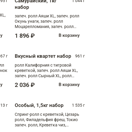
Самурайский, 1кг
595 г
1 044 г
набор
XL,
запеч. ролл Аяши XL, запеч. ролл
Окунь унаги, запеч. ролл
Моцарелломания, запеч. ролл
Килиманджаро
1 896 ₽
ну
В корзину
Вкусный квартет набор
67 г
961 г
лл
ролл Калифорния с тигровой
ёнок
креветкой, запеч. ролл Аяши XL,
запеч. ролл Сырный XL, ролл
т
Калифорния
2 036 ₽
ну
В корзину
Особый, 1,5кг набор
13 г
1 535 г
Спринг-ролл с креветкой, Цезарь
ролл, Филадельфия фреш, Токио
запеч. ролл, Креветка чиз,
Запечённый лосось терияки,