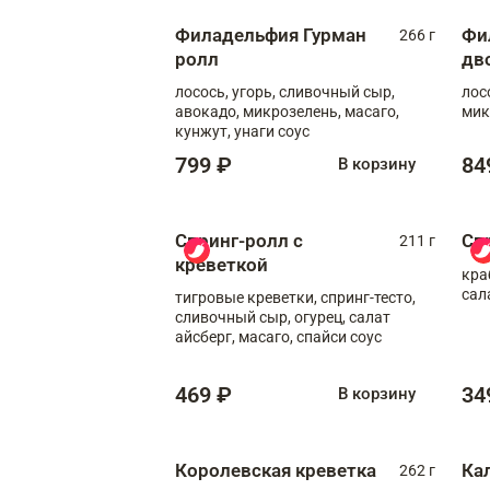
Филадельфия Гурман
Фи
266 г
ролл
дв
лосось, угорь, сливочный сыр,
лос
авокадо, микрозелень, масаго,
мик
кунжут, унаги соус
799 ₽
84
В корзину
Спринг-ролл с
Сп
211 г
креветкой
кра
сал
тигровые креветки, спринг-тесто,
сливочный сыр, огурец, салат
айсберг, масаго, спайси соус
469 ₽
34
В корзину
Королевская креветка
Ка
262 г