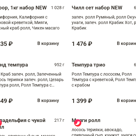
рор, 1кг набор NEW
Чилл сет набор NEW
1 028 г
6
ифорния, Калифорния с
запеч. ролл Румяный, ролл Оку
ровой креветкой, Мияги,
унаги, запеч. ролл Крабик Хот, 
ный краб ролл, Чикен масаго
Крабик
235 ₽
1 476 ₽
В корзину
В корзи
анд темпура
Темпура трио
952 г
6
 Краб запеч. ролл, Запеченный
Ролл Темпура с лососем, Ролл
ось терияки запеч. ролл, Цезарь
Темпура с креветкой, Ролл Тем
пура ролл, Ролл Темпура с
с крабом
веткой
649 ₽
1 399 ₽
В корзину
В корзи
ладельфия с чукой
Мияги ролл
217 г
1
лл
лосось терияки, авокадо,
сливочный сыр, кунжут, унаги с
ось, сливочный сыр, масаго,