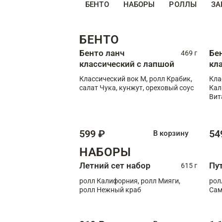
БЕНТО
НАБОРЫ
РОЛЛЫ
ЗА
БЕНТО
Бенто ланч
Бе
469 г
классический с лапшой
кл
Классический вок М, ролл Крабик,
Кла
салат Чука, кунжут, ореховый соус
Кал
Вит
599 ₽
54
В корзину
НАБОРЫ
Летний сет набор
Пу
615 г
ролл Калифорния, ролл Мияги,
рол
ролл Нежный краб
Сам