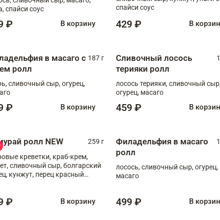
спайси соус
а, спайси соус
9 ₽
429 ₽
В корзину
В корзи
ладельфия в масаго с
Сливочный лосось
187 г
1
рем ролл
терияки ролл
рь, сливочный сыр, огурец,
лосось терияки, сливочный сыр
аго
огурец, масаго
9 ₽
459 ₽
В корзину
В корзи
мурай ролл NEW
Филадельфия в масаго
259 г
1
ролл
ровые креветки, краб-крем,
ет, сливочный сыр, болгарский
лосось, сливочный сыр, огурец,
ец, кунжут, перец красный
масаго
отый, масаго, шеф-соус
9 ₽
499 ₽
В корзину
В корзи