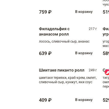
чук
759 ₽
51
В корзину
Филадельфия с
Фи
217 г
ананасом ролл
уг
лосось, сливочный сыр, ананас
уго
мас
639 ₽
58
В корзину
Шиитаке пиканто ролл
Са
249 г
шиитаке терияки, краб-крем, омлет,
тиг
сливочный сыр, кунжут, яки соус
омл
пер
мол
409 ₽
52
В корзину