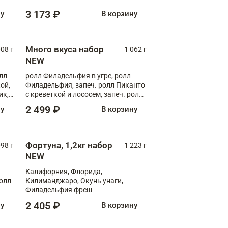
Флорида
3 173 ₽
ну
В корзину
Много вкуса набор
008 г
1 062 г
NEW
лл
ролл Филадельфия в угре, ролл
ой,
Филадельфия, запеч. ролл Пиканто
ик,
с креветкой и лососем, запеч. ролл
С тигровой креветкой
2 499 ₽
ну
В корзину
Фортуна, 1,2кг набор
098 г
1 223 г
NEW
Калифорния, Флорида,
ролл
Килиманджаро, Окунь унаги,
Филадельфия фреш
2 405 ₽
ну
В корзину