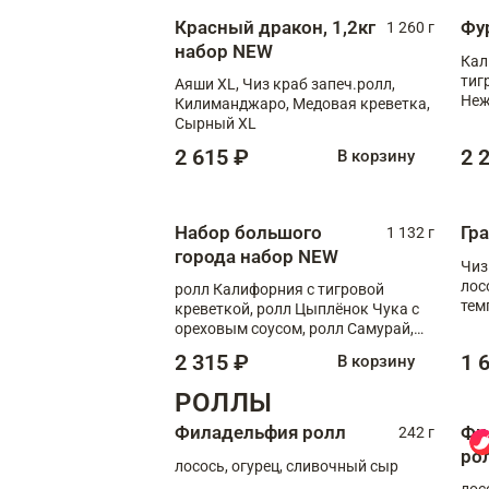
Красный дракон, 1,2кг
Фу
1 260 г
набор NEW
Кал
тиг
Аяши XL, Чиз краб запеч.ролл,
Неж
Килиманджаро, Медовая креветка,
Сырный XL
2 615 ₽
2 
В корзину
Набор большого
Гр
1 132 г
города набор NEW
Чиз
лос
ролл Калифорния с тигровой
тем
креветкой, ролл Цыплёнок Чука с
кре
ореховым соусом, ролл Самурай,
ролл Шиитаке пиканто, Спринг-
2 315 ₽
1 
В корзину
ролл с крабом
РОЛЛЫ
Филадельфия ролл
Фи
242 г
ро
лосось, огурец, сливочный сыр
лос