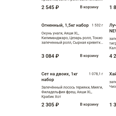
лосось терияки, запеч. ролл Аяши
2 545 ₽
1 
В корзину
XL, запеч. ролл Крабик Хот
Огненный, 1,5кг набор
Лу
1 532 г
NE
Окунь унаги, Аяши XL,
Килиманджаро, Цезарь ролл, Токио
зап
запеченный ролл, Сырная креветка
тиг
XL
Кал
мас
3 084 ₽
4 
В корзину
зап
Сыр
Сыр
Сет на двоих, 1кг
Ха
1 078,1 г
набор
зап
Чиз
Запечённый лосось терияки, Мияги,
Филадельфия фреш, Аяши XL,
Крабик Хот
2 305 ₽
1 
В корзину