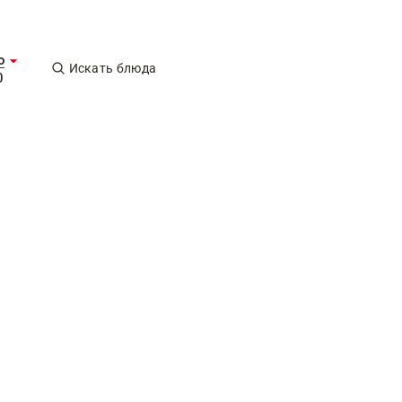
о
Искать блюда
0