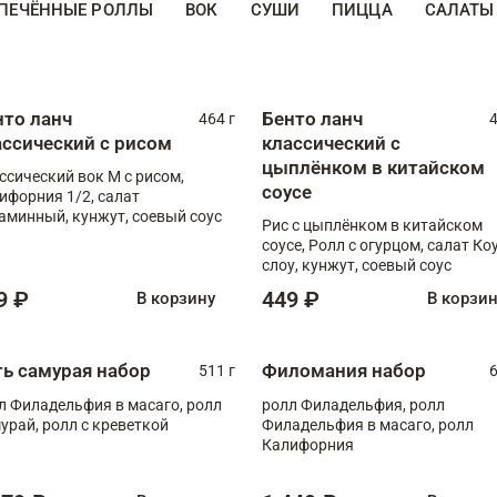
ПЕЧЁННЫЕ РОЛЛЫ
ВОК
СУШИ
ПИЦЦА
САЛАТЫ
нто ланч
Бенто ланч
464 г
4
ассический с рисом
классический с
цыплёнком в китайском
ссический вок М с рисом,
соусе
ифорния 1/2, салат
аминный, кунжут, соевый соус
Рис с цыплёнком в китайском
соусе, Ролл с огурцом, салат Ко
слоу, кунжут, соевый соус
9 ₽
449 ₽
В корзину
В корзи
ть самурая набор
Филомания набор
511 г
6
л Филадельфия в масаго, ролл
ролл Филадельфия, ролл
урай, ролл с креветкой
Филадельфия в масаго, ролл
Калифорния