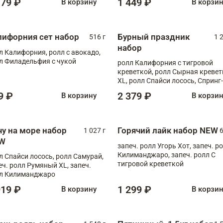
179 ₽
1 449 ₽
В корзину
В корзи
лифорния сет набор
Бурный праздник
516 г
1 
набор
л Калифорния, ролл с авокадо,
л Филадельфия с чукой
ролл Калифорния с тигровой
креветкой, ролл Сырная кревет
XL, ролл Спайси лосось, Спринг-
ролл с угрем и лососем, запеч. 
9 ₽
2 379 ₽
В корзину
В корзи
Медовая креветка
чу на море набор
Горячий лайк набор NEW
1 027 г
6
W
запеч. ролл Угорь Хот, запеч. р
Килиманджаро, запеч. ролл С
л Спайси лосось, ролл Самурай,
тигровой креветкой
еч. ролл Румяный XL, запеч.
л Килиманджаро
919 ₽
1 299 ₽
В корзину
В корзи