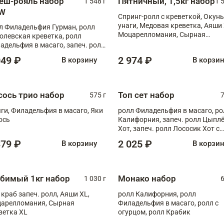
еш-рояль набор
Пятничный, 1,5кг набор
1 548 г
1 
W
Спринг-ролл с креветкой, Окунь
унаги, Медовая креветка, Аяши 
л Филадельфия Гурман, ролл
Моцарелломания, Сырная
олевская креветка, ролл
креветка XL
адельфия в масаго, запеч. ролл
ось Унаги XL, запеч. ролл
049 ₽
2 974 ₽
В корзину
В корзи
ровая креветка с моцареллой,
еч. ролл Эби краб с лососем
сось трио набор
Топ сет набор
575 г
7
ги, Филадельфия в масаго, Яки
ролл Филадельфия в масаго, ро
ось
Калифорния, запеч. ролл Цыпл
Хот, запеч. ролл Лососик Хот с
терияки , запеч. ролл Крабик Хо
379 ₽
2 025 ₽
В корзину
В корзи
бимый 1кг набор
Монако набор
1 030 г
6
 краб запеч. ролл, Аяши XL,
ролл Калифорния, ролл
арелломания, Сырная
Филадельфия в масаго, ролл с
ветка XL
огурцом, ролл Крабик