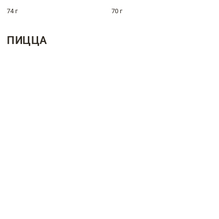
74 г
70 г
ПИЦЦА