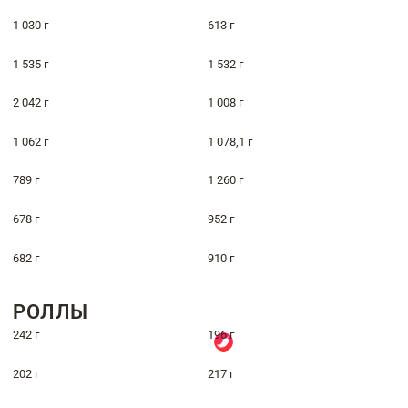
1 030 г
613 г
1 535 г
1 532 г
2 042 г
1 008 г
1 062 г
1 078,1 г
789 г
1 260 г
678 г
952 г
682 г
910 г
РОЛЛЫ
242 г
196 г
202 г
217 г