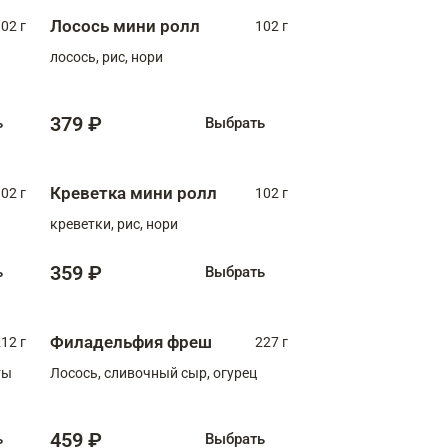
Лосось мини ролл
02 г
102 г
лосось, рис, нори
379 ₽
ь
Выбрать
Креветка мини ролл
02 г
102 г
креветки, рис, нори
359 ₽
ь
Выбрать
Филадельфия фреш
12 г
227 г
ты
Лосось, сливочный сыр, огурец
459 ₽
ь
Выбрать