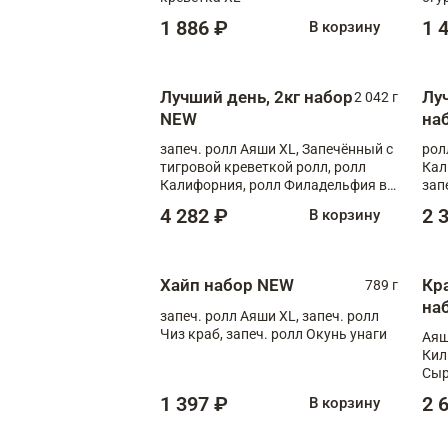
1 886 ₽
1 
В корзину
Лучший день, 2кг набор
Лу
2 042 г
NEW
на
запеч. ролл Аяши XL, Запечённый с
рол
тигровой креветкой ролл, ролл
Кал
Калифорния, ролл Филадельфия в
зап
масаго, запеч. ролл Румяный XL,
зап
4 282 ₽
2 
В корзину
запеч. ролл Моцарелломания, ролл
Сырная креветка XL, запеч. ролл
Сырный XL
Хайп набор NEW
Кр
789 г
на
запеч. ролл Аяши XL, запеч. ролл
Чиз краб, запеч. ролл Окунь унаги
Аяш
Кил
Сыр
1 397 ₽
2 
В корзину