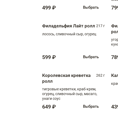
499 ₽
79
Выбрать
Филадельфия Лайт ролл
Фи
217 г
ро
лосось, сливочный сыр, огурец
уго
кун
599 ₽
78
Выбрать
Королевская креветка
Ка
262 г
ролл
кра
тигровые креветки, краб-крем,
огурец, сливочный сыр, масаго,
унаги соус
649 ₽
43
Выбрать