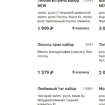
Теплая встреча набор
Фл
1 078 г
NEW
NE
запеч. ролл С тигровой креветкой,
рол
запеч. ролл Лосось Унаги XL, запеч.
Кор
ролл Запеченный лосось терияки,
Фил
запеч. ролл Румяный XL
Лос
1 999 ₽
3 
В корзину
Тиг
зап
Лосось трио набор
То
575 г
Мияги, Филадельфия в масаго, Яки
рол
лосось
Кал
Хот
тер
1 379 ₽
2 
В корзину
Любимый 1кг набор
Мо
1 030 г
Чиз краб запеч. ролл, Аяши XL,
рол
Моцарелломания, Сырная
Фил
креветка XL
огу