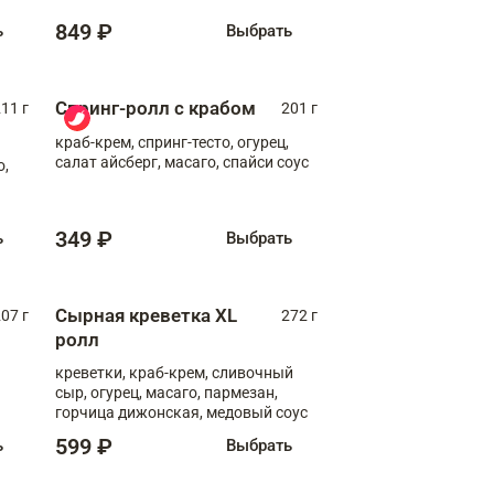
849 ₽
ь
Выбрать
Спринг-ролл с крабом
11 г
201 г
краб-крем, спринг-тесто, огурец,
салат айсберг, масаго, спайси соус
о,
349 ₽
ь
Выбрать
Сырная креветка XL
07 г
272 г
ролл
креветки, краб-крем, сливочный
сыр, огурец, масаго, пармезан,
горчица дижонская, медовый соус
599 ₽
ь
Выбрать