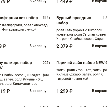
179 ₽
1 449 ₽
В корзину
В корзи
лифорния сет набор
Бурный праздник
516 г
1 
набор
л Калифорния, ролл с авокадо,
л Филадельфия с чукой
ролл Калифорния с тигровой
креветкой, ролл Сырная кревет
XL, ролл Спайси лосось, Спринг-
ролл с угрем и лососем, запеч. 
9 ₽
2 379 ₽
В корзину
В корзи
Медовая креветка
чу на море набор
Горячий лайк набор NEW
1 027 г
6
W
запеч. ролл Угорь Хот, запеч. р
Килиманджаро, запеч. ролл С
л Спайси лосось, Филадельфии
тигровой креветкой
ш, запеч. ролл Румяный XL,
еч. ролл Килиманджаро
919 ₽
1 299 ₽
В корзину
В корзи