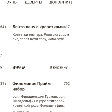
СУПЫ
ДЕСЕРТЫ
ДОПОЛНИТЕЛЬНО
НАПИТКИ
Бенто ланч с креветками
64 г
417 г
Креветки темпура, Ролл с огурцом ,
рис, салат Коул слоу, чили соус
ул
499 ₽
ну
В корзину
Филомания Прайм
31 г
792 г
набор
ролл Филадельфия Гурман, ролл
Филадельфия в угре с тигровой
креветкой, ролл Филадельфия
Прайм с двойным лососем