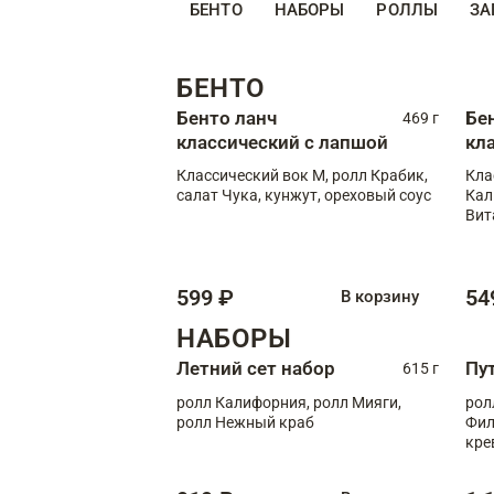
БЕНТО
НАБОРЫ
РОЛЛЫ
ЗА
БЕНТО
Бенто ланч
Бе
469 г
классический с лапшой
кл
Классический вок М, ролл Крабик,
Кла
салат Чука, кунжут, ореховый соус
Кал
Вит
599 ₽
54
В корзину
НАБОРЫ
Летний сет набор
Пу
615 г
ролл Калифорния, ролл Мияги,
рол
ролл Нежный краб
Фил
кре