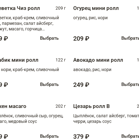
еветка Чиз ролл
Огурец мини ролл
209 г
1
ветки, краб-крем, сливочный
огурец, рис, нори
, пармезан, салат айсберг,
жут, масаго, горчица
онская, медовый соус
9 ₽
209 ₽
Выбрать
Выбрат
абик мини ролл
Авокадо мини ролл
122 г
1
, нори, краб-крем, сливочный
авокадо, рис, нори
9 ₽
249 ₽
Выбрать
Выбрат
кен масаго
Цезарь ролл В
202 г
2
лёнок, сливочный сыр, огурец,
Цыплёнок, салат айсберг, тома
аго, медовый соус
черри, цезарь соус
9 ₽
379 ₽
Выбрать
Выбрат