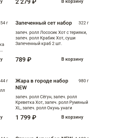
2 279 ₽
ну
В корзину
Запеченный сет набор
254 г
322 г
запеч. ролл Лососик Хот с терияки,
запеч. ролл Крабик Хот, суши
Запеченный краб 2 шт.
ка
ролл
789 ₽
ну
В корзину
Жара в городе набор
44 г
980 г
NEW
олл
запеч. ролл Сёгун, запеч. ролл
Креветка Хот, запеч. ролл Румяный
XL, запеч. ролл Окунь унаги
1 799 ₽
ну
В корзину