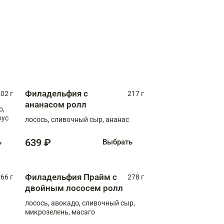
Филадельфия с
02 г
217 г
ананасом ролл
о,
оус
лосось, сливочный сыр, ананас
639 ₽
ь
Выбрать
Филадельфия Прайм с
66 г
278 г
двойным лососем ролл
лосось, авокадо, сливочный сыр,
микрозелень, масаго