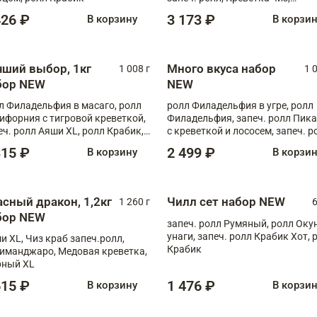
Запечённый лосось терияки,
426 ₽
3 173 ₽
В корзину
В корзи
Флорида
чший выбор, 1кг
Много вкуса набор
1 008 г
1 
бор NEW
NEW
л Филадельфия в масаго, ролл
ролл Филадельфия в угре, ролл
ифорния с тигровой креветкой,
Филадельфия, запеч. ролл Пик
еч. ролл Аяши XL, ролл Крабик,
с креветкой и лососем, запеч. р
еч. ролл Лосось терияки
С тигровой креветкой
315 ₽
2 499 ₽
В корзину
В корзи
асный дракон, 1,2кг
Чилл сет набор NEW
1 260 г
6
бор NEW
запеч. ролл Румяный, ролл Оку
унаги, запеч. ролл Крабик Хот, 
и XL, Чиз краб запеч.ролл,
Крабик
иманджаро, Медовая креветка,
ный XL
615 ₽
1 476 ₽
В корзину
В корзи