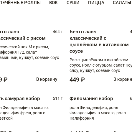
ПЕЧЁННЫЕ РОЛЛЫ
ВОК
СУШИ
ПИЦЦА
САЛАТЫ
нто ланч
Бенто ланч
464 г
4
ассический с рисом
классический с
цыплёнком в китайском
ссический вок М с рисом,
соусе
ифорния 1/2, салат
аминный, кунжут, соевый соус
Рис с цыплёнком в китайском
соусе, Ролл с огурцом, салат Ко
слоу, кунжут, соевый соус
9 ₽
449 ₽
В корзину
В корзи
ть самурая набор
Филомания набор
511 г
6
л Филадельфия в масаго,
ролл Филадельфия, ролл
адельфия фреш, ролл с
Филадельфия в масаго, ролл
веткой
Калифорния