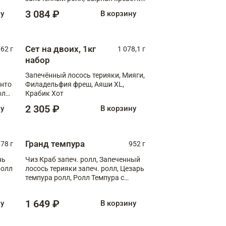
XL
3 084 ₽
ну
В корзину
Сет на двоих, 1кг
062 г
1 078,1 г
набор
Запечённый лосось терияки, Мияги,
анто
Филадельфия фреш, Аяши XL,
олл
Крабик Хот
2 305 ₽
ну
В корзину
Гранд темпура
78 г
952 г
нь
Чиз Краб запеч. ролл, Запеченный
ролл
лосось терияки запеч. ролл, Цезарь
темпура ролл, Ролл Темпура с
креветкой
1 649 ₽
ну
В корзину