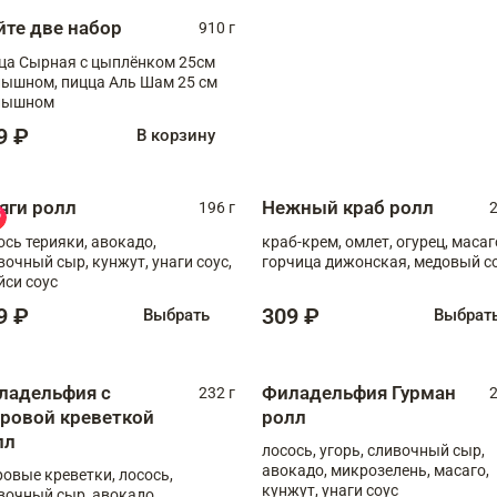
йте две набор
910 г
ца Сырная с цыплёнком 25см
, пицца Аль Шам 25 см
пышном
9 ₽
В корзину
яги ролл
Нежный краб ролл
196 г
2
ось терияки, авокадо,
краб-крем, омлет, огурец, масаг
вочный сыр, кунжут, унаги соус,
горчица дижонская, медовый с
йси соус
9 ₽
309 ₽
Выбрать
Выбрат
ладельфия с
Филадельфия Гурман
232 г
2
гровой креветкой
ролл
лл
лосось, угорь, сливочный сыр,
авокадо, микрозелень, масаго,
ровые креветки, лосось,
кунжут, унаги соус
вочный сыр, авокадо