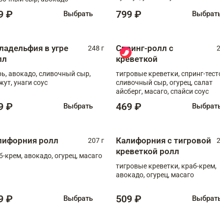
9 ₽
799 ₽
Выбрать
Выбрат
ладельфия в угре
Спринг-ролл с
248 г
2
лл
креветкой
рь, авокадо, сливочный сыр,
тигровые креветки, спринг-тест
жут, унаги соус
сливочный сыр, огурец, салат
айсберг, масаго, спайси соус
9 ₽
469 ₽
Выбрать
Выбрат
лифорния ролл
Калифорния с тигровой
207 г
2
креветкой ролл
б-крем, авокадо, огурец, масаго
тигровые креветки, краб-крем,
авокадо, огурец, масаго
9 ₽
509 ₽
Выбрать
Выбрат