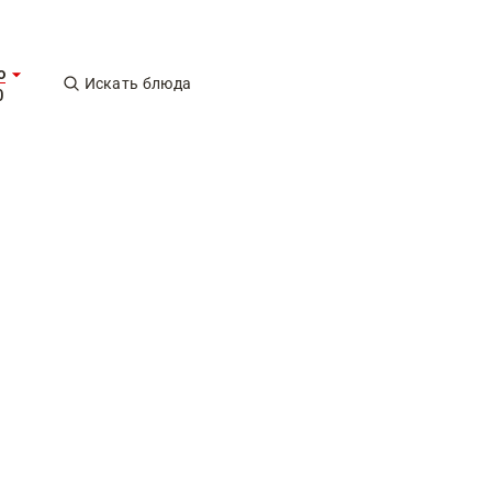
о
Искать блюда
0