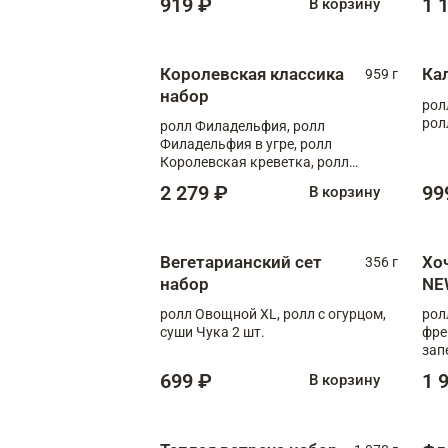
919 ₽
1 
В корзину
Королевская классика
Ка
959 г
набор
рол
рол
ролл Филадельфия, ролл
Филадельфия в угре, ролл
Королевская креветка, ролл
Калифорния
2 279 ₽
99
В корзину
Вегетарианский сет
Хо
356 г
набор
NE
ролл Овощной XL, ролл с огурцом,
рол
суши Чука 2 шт.
фре
зап
699 ₽
1 
В корзину