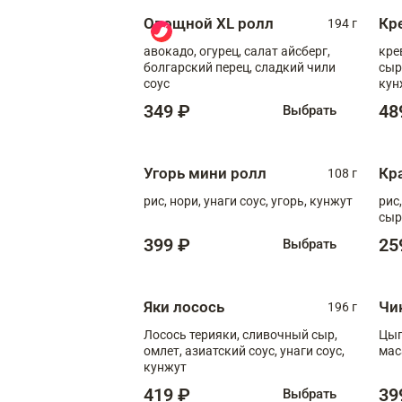
Овощной XL ролл
Кр
194 г
авокадо, огурец, салат айсберг,
кре
болгарский перец, сладкий чили
сыр
соус
кун
диж
349 ₽
48
Выбрать
Угорь мини ролл
Кр
108 г
рис, нори, унаги соус, угорь, кунжут
рис
сыр
399 ₽
25
Выбрать
Яки лосось
Чи
196 г
Лосось терияки, сливочный сыр,
Цып
омлет, азиатский соус, унаги соус,
мас
кунжут
419 ₽
39
Выбрать