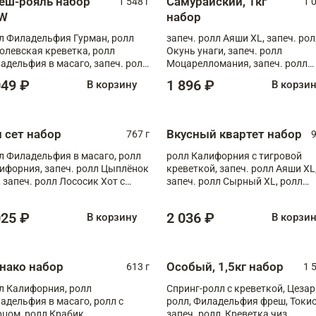
еш-рояль набор
Самурайский, 1кг
1 548 г
1 
W
набор
л Филадельфия Гурман, ролл
запеч. ролл Аяши XL, запеч. ро
олевская креветка, ролл
Окунь унаги, запеч. ролл
адельфия в масаго, запеч. ролл
Моцарелломания, запеч. ролл
ось Унаги XL, запеч. ролл
Килиманджаро
049 ₽
1 896 ₽
В корзину
В корзи
ровая креветка с моцареллой,
еч. ролл Эби краб с лососем
п сет набор
Вкусный квартет набор
767 г
9
л Филадельфия в масаго, ролл
ролл Калифорния с тигровой
ифорния, запеч. ролл Цыплёнок
креветкой, запеч. ролл Аяши XL
, запеч. ролл Лососик Хот с
запеч. ролл Сырный XL, ролл
ияки , запеч. ролл Крабик Хот
Калифорния
025 ₽
2 036 ₽
В корзину
В корзи
нако набор
Особый, 1,5кг набор
613 г
1 
л Калифорния, ролл
Спринг-ролл с креветкой, Цезар
адельфия в масаго, ролл с
ролл, Филадельфия фреш, Токи
рцом, ролл Крабик
запеч. ролл, Креветка чиз,