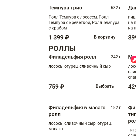
Темпура трио
Да
682 г
Ролл Темпура с лососем, Ролл
пиц
Темпура с креветкой, Ролл Темпура
на пышном
с крабом
на 
1 399 ₽
89
В корзину
РОЛЛЫ
Филадельфия ролл
Ми
242 г
лосось, огурец, сливочный сыр
лос
сли
спа
759 ₽
42
Выбрать
Филадельфия в масаго
Фи
182 г
ролл
ти
ро
лосось, сливочный сыр, огурец,
масаго
тиг
сли