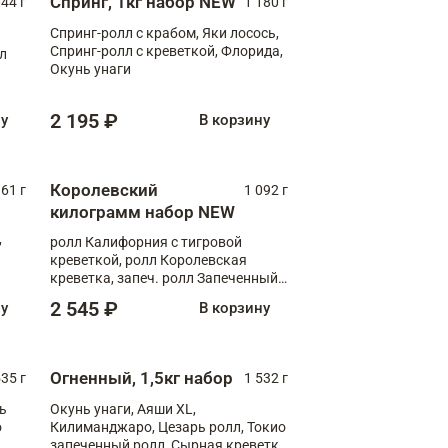
Спринг, 1кг набор NEW
044 г
1 180 г
Спринг-ролл с крабом, Яки лосось,
Спринг-ролл с креветкой, Флорида,
лл
Окунь унаги
2 195 ₽
ну
В корзину
Королевский
61 г
1 092 г
килограмм набор NEW
,
ролл Калифорния с тигровой
креветкой, ролл Королевская
креветка, запеч. ролл Запеченный
лосось терияки, запеч. ролл Аяши
2 545 ₽
ну
В корзину
XL, запеч. ролл Крабик Хот
Огненный, 1,5кг набор
535 г
1 532 г
ь
Окунь унаги, Аяши XL,
о
Килиманджаро, Цезарь ролл, Токио
запеченный ролл, Сырная креветка