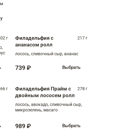
ну
Филадельфия с
02 г
217 г
ананасом ролл
о,
оус
лосось, сливочный сыр, ананас
739 ₽
ь
Выбрать
Филадельфия Прайм с
66 г
278 г
двойным лососем ролл
лосось, авокадо, сливочный сыр,
микрозелень, масаго
989 ₽
ь
Выбрать