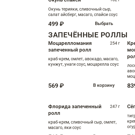
Окунь терияки, сливочный сыр,
салат айсберг, масаго, спайси соус
499 ₽
Выбрать
ЗАПЕЧЁННЫЕ РОЛЛЫ
Моцарелломания
Кр
254 г
запеченный ролл
мо
ро
краб-крем, омлет, авокадо, масаго,
кунжут, унаги соус, моцарелла соус
лос
аво
моц
569 ₽
83
В корзину
Флорида запеченный
Сё
247 г
ролл
тиг
кре
краб-крем, сливочный сыр, омлет,
огу
масаго, яки соус
соус