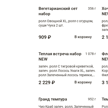
Вегетарианский сет
Хо
356 г
набор
NE
ролл Овощной XL, ролл с огурцом,
рол
суши Чука 2 шт.
фре
зап
909 ₽
2 
В корзину
Теплая встреча набор
Фл
1 078 г
NEW
NE
запеч. ролл С тигровой креветкой,
рол
запеч. ролл Лосось Унаги XL, запеч.
Кор
ролл Запеченный лосось терияки,
Фил
запеч. ролл Румяный XL
Лос
2 229 ₽
3 
В корзину
Тиг
зап
Гранд темпура
Те
952 г
Чиз Краб запеч. ролл, Запеченный
Рол