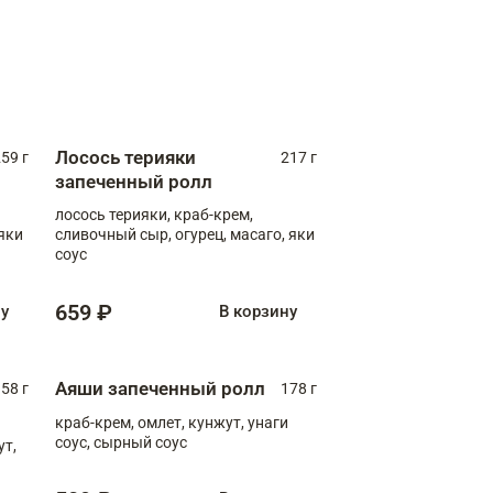
Лосось терияки
59 г
217 г
запеченный ролл
лосось терияки, краб-крем,
яки
сливочный сыр, огурец, масаго, яки
соус
659 ₽
ну
В корзину
Аяши запеченный ролл
58 г
178 г
краб-крем, омлет, кунжут, унаги
соус, сырный соус
ут,