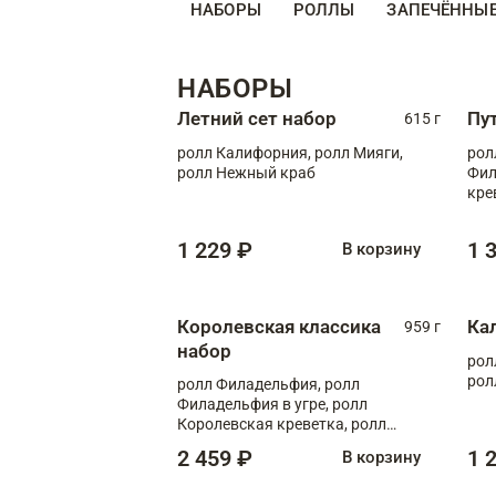
НАБОРЫ
РОЛЛЫ
ЗАПЕЧЁННЫ
НАБОРЫ
Летний сет набор
Пу
615 г
ролл Калифорния, ролл Мияги,
рол
ролл Нежный краб
Фил
кре
1 229 ₽
1 
В корзину
Королевская классика
Ка
959 г
набор
рол
рол
ролл Филадельфия, ролл
Филадельфия в угре, ролл
Королевская креветка, ролл
Калифорния
2 459 ₽
1 
В корзину