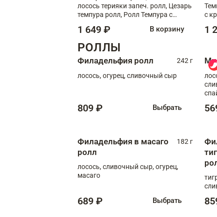
лосось терияки запеч. ролл, Цезарь
Тем
темпура ролл, Ролл Темпура с
с к
креветкой
1 649 ₽
1 
В корзину
РОЛЛЫ
Филадельфия ролл
Ми
242 г
лосось, огурец, сливочный сыр
лос
сли
спа
809 ₽
56
Выбрать
Филадельфия в масаго
Фи
182 г
ролл
ти
ро
лосось, сливочный сыр, огурец,
масаго
тиг
сли
689 ₽
85
Выбрать