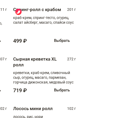
Спринг-ролл с крабом
11 г
201 г
краб-крем, спринг-тесто, огурец,
салат айсберг, масаго, спайси соус
о,
499 ₽
ь
Выбрать
Сырная креветка XL
07 г
272 г
ролл
креветки, краб-крем, сливочный
сыр, огурец, масаго, пармезан,
горчица дижонская, медовый соус
719 ₽
ь
Выбрать
Лосось мини ролл
02 г
102 г
лосось, рис, нори