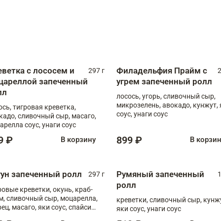
еветка с лососем и
Филадельфия Прайм с
297 г
2
цареллой запеченный
угрем запеченный ролл
лл
лосось, угорь, сливочный сыр,
микрозелень, авокадо, кунжут, 
ось, тигровая креветка,
соус, унаги соус
кадо, сливочный сыр, масаго,
арелла соус, унаги соус
9 ₽
899 ₽
В корзину
В корзи
гун запеченный ролл
Румяный запеченный
297 г
1
ролл
ровые креветки, окунь, краб-
м, сливочный сыр, моцарелла,
креветки, сливочный сыр, кунж
рец, масаго, яки соус, спайси
яки соус, унаги соус
, унаги соус