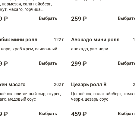
, пармезан, салат айсберг,
жут, масаго, горчица
онская, медовый соус
9 ₽
259 ₽
Выбрать
Выбрат
абик мини ролл
Авокадо мини ролл
122 г
1
, нори, краб-крем, сливочный
авокадо, рис, нори
9 ₽
299 ₽
Выбрать
Выбрат
кен масаго
Цезарь ролл В
202 г
2
лёнок, сливочный сыр, огурец,
Цыплёнок, салат айсберг, тома
аго, медовый соус
черри, цезарь соус
9 ₽
459 ₽
Выбрать
Выбрат