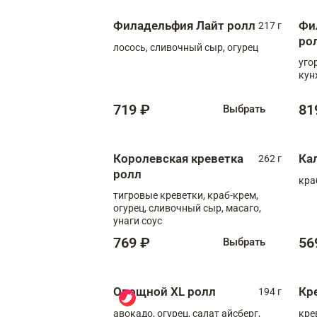
Филадельфия Лайт ролл
Фи
217 г
ро
лосось, сливочный сыр, огурец
уго
кун
719 ₽
81
Выбрать
Королевская креветка
Ка
262 г
ролл
кра
тигровые креветки, краб-крем,
огурец, сливочный сыр, масаго,
унаги соус
769 ₽
56
Выбрать
Овощной XL ролл
Кр
194 г
авокадо, огурец, салат айсберг,
кре