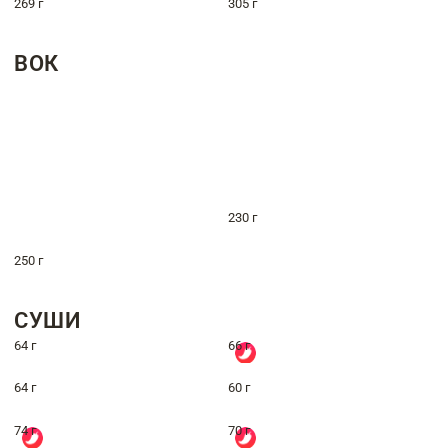
269 г
305 г
ВОК
230 г
250 г
СУШИ
64 г
66 г
64 г
60 г
74 г
70 г