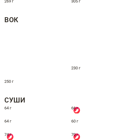
269 г
305 г
ВОК
230 г
250 г
СУШИ
64 г
66 г
64 г
60 г
74 г
70 г