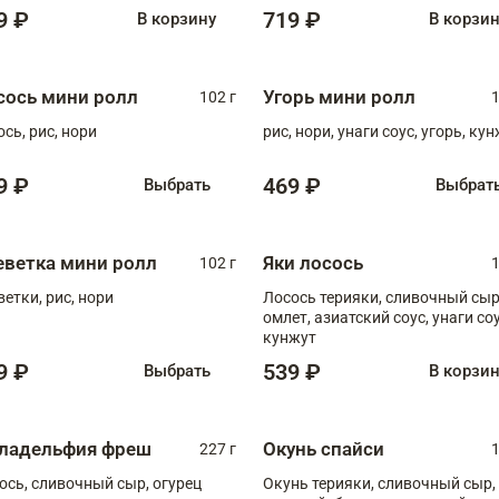
9 ₽
719 ₽
В корзину
В корзи
сось мини ролл
Угорь мини ролл
102 г
1
ось, рис, нори
рис, нори, унаги соус, угорь, ку
9 ₽
469 ₽
Выбрать
Выбрат
еветка мини ролл
Яки лосось
102 г
1
ветки, рис, нори
Лосось терияки, сливочный сыр
омлет, азиатский соус, унаги соус,
кунжут
9 ₽
539 ₽
Выбрать
В корзи
ладельфия фреш
Окунь спайси
227 г
1
ось, сливочный сыр, огурец
Окунь терияки, сливочный сыр,