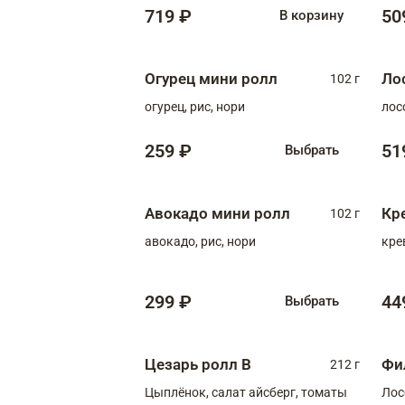
719 ₽
50
В корзину
Огурец мини ролл
Ло
102 г
огурец, рис, нори
лос
259 ₽
51
Выбрать
Авокадо мини ролл
Кр
102 г
авокадо, рис, нори
кре
299 ₽
44
Выбрать
Цезарь ролл В
Фи
212 г
Цыплёнок, салат айсберг, томаты
Лос