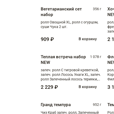
Вегетарианский сет
Хо
356 г
набор
NE
ролл Овощной XL, ролл с огурцом,
рол
суши Чука 2 шт.
фре
зап
909 ₽
2 
В корзину
Теплая встреча набор
Фл
1 078 г
NEW
NE
запеч. ролл С тигровой креветкой,
рол
запеч. ролл Лосось Унаги XL, запеч.
Кор
ролл Запеченный лосось терияки,
Фил
запеч. ролл Румяный XL
Лос
2 229 ₽
3 
В корзину
Тиг
зап
Гранд темпура
Те
952 г
Чиз Краб запеч. ролл, Запеченный
Рол