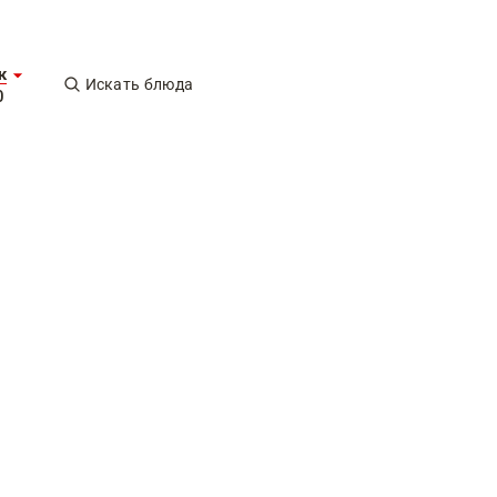
к
Искать блюда
0