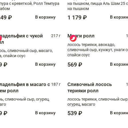
пура с креветкой, Ролл Темпура
на пышном, пицца Аль Шам 25 см
рабом
на пышном
249 ₽
1 179 ₽
В корзину
В корзи
ладельфия с чукой
Мияги ролл
217 г
1
лл
лосось терияки, авокадо,
сливочный сыр, кунжут, унаги с
ось, сливочный сыр, масаго,
спайси соус
а, спайси соус
9 ₽
569 ₽
В корзину
В корзи
ладельфия в масаго с
Сливочный лосось
187 г
1
рем ролл
терияки ролл
рь, сливочный сыр, огурец,
лосось терияки, сливочный сыр
аго
огурец, масаго
9 ₽
539 ₽
В корзину
В корзи