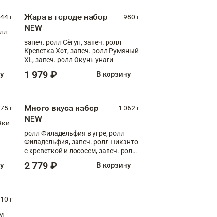
Жара в городе набор
44 г
980 г
NEW
олл
запеч. ролл Сёгун, запеч. ролл
Креветка Хот, запеч. ролл Румяный
XL, запеч. ролл Окунь унаги
1 979 ₽
ну
В корзину
Много вкуса набор
75 г
1 062 г
NEW
Яки
ролл Филадельфия в угре, ролл
Филадельфия, запеч. ролл Пиканто
с креветкой и лососем, запеч. ролл
С тигровой креветкой
2 779 ₽
ну
В корзину
10 г
см