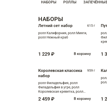
НАБОРЫ
РОЛЛЫ
ЗАПЕЧЁННЫ
НАБОРЫ
Летний сет набор
Пу
615 г
ролл Калифорния, ролл Мияги,
рол
ролл Нежный краб
Фил
кре
1 229 ₽
1 
В корзину
Королевская классика
Ка
959 г
набор
рол
рол
ролл Филадельфия, ролл
Филадельфия в угре, ролл
Королевская креветка, ролл
Калифорния
2 459 ₽
1 
В корзину