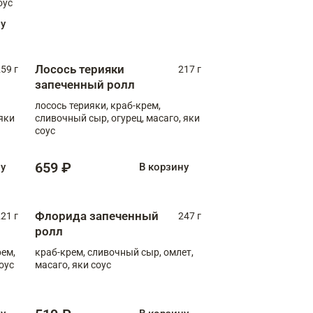
оус
ну
Лосось терияки
59 г
217 г
запеченный ролл
лосось терияки, краб-крем,
яки
сливочный сыр, огурец, масаго, яки
соус
659 ₽
ну
В корзину
Флорида запеченный
21 г
247 г
ролл
рем,
краб-крем, сливочный сыр, омлет,
оус
масаго, яки соус