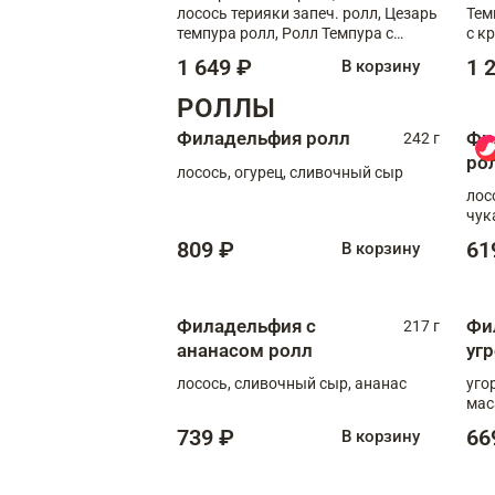
лосось терияки запеч. ролл, Цезарь
Тем
темпура ролл, Ролл Темпура с
с к
креветкой
1 649 ₽
1 
В корзину
РОЛЛЫ
Филадельфия ролл
Фи
242 г
ро
лосось, огурец, сливочный сыр
лос
чук
809 ₽
61
В корзину
Филадельфия с
Фи
217 г
ананасом ролл
уг
лосось, сливочный сыр, ананас
уго
мас
739 ₽
66
В корзину