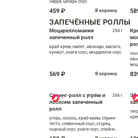
черри, цезарь соус
459 ₽
58
В корзину
ЗАПЕЧЁННЫЕ РОЛЛЫ
Моцарелломания
Кр
254 г
запеченный ролл
мо
ро
краб-крем, омлет, авокадо, масаго,
кунжут, унаги соус, моцарелла соус
лос
аво
моц
569 ₽
83
В корзину
Спринг-ролл с угрём и
Эб
266 г
лососем запеченный
за
ролл
тиг
кре
угорь, лосось, краб-крем, спринг-
тесто, сливочный соус, огурец,
сырный соус, унаги соус, спайси
соус