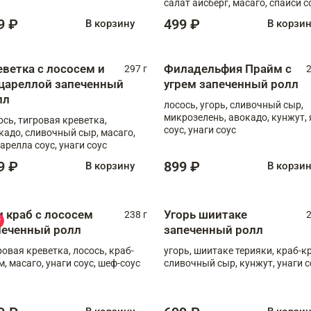
салат айсберг, масаго, спайси с
9 ₽
499 ₽
В корзину
В корзи
еветка с лососем и
Филадельфия Прайм с
297 г
2
цареллой запеченный
угрем запеченный ролл
лл
лосось, угорь, сливочный сыр,
микрозелень, авокадо, кунжут, 
ось, тигровая креветка,
соус, унаги соус
кадо, сливочный сыр, масаго,
арелла соус, унаги соус
9 ₽
899 ₽
В корзину
В корзи
и краб с лососем
Угорь шиитаке
238 г
2
печенный ролл
запеченный ролл
ровая креветка, лосось, краб-
угорь, шиитаке терияки, краб-к
м, масаго, унаги соус, шеф-соус
сливочный сыр, кунжут, унаги с