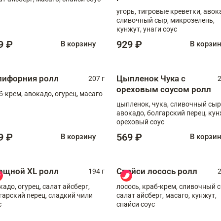
угорь, тигровые креветки, авок
сливочный сыр, микрозелень,
кунжут, унаги соус
9 ₽
929 ₽
В корзину
В корзи
лифорния ролл
Цыпленок Чука с
207 г
2
ореховым соусом ролл
б-крем, авокадо, огурец, масаго
цыпленок, чука, сливочный сыр
авокадо, болгарский перец, кун
ореховый соус
9 ₽
569 ₽
В корзину
В корзи
ощной XL ролл
Спайси лосось ролл
194 г
2
кадо, огурец, салат айсберг,
лосось, краб-крем, сливочный с
гарский перец, сладкий чили
салат айсберг, масаго, кунжут,
с
спайси соус