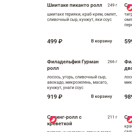
Шиитаке пиканто ролл
Са
249 г
шиитаке терияки, краб-крем, омлет,
тиг
сливочный сыр, кунжут, яки соус
омл
пер
мол
499 ₽
59
В корзину
Филадельфия Гурман
Фи
266 г
ролл
дв
лосось, угорь, сливочный сыр,
лос
авокадо, микрозелень, масаго,
мик
кунжут, унаги соус
919 ₽
98
В корзину
Спринг-ролл с
Сп
211 г
креветкой
кра
сал