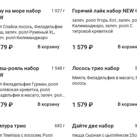
чу на море набор
Горячий лайк набор NEW
1 027 г
6
W
запеч. ролл Угорь Хот, запеч. р
Килиманджаро, запеч. ролл С
л Спайси лосось, Филадельфии
тигровой креветкой
ш, запеч. ролл Румяный XL,
еч. ролл Килиманджаро
179 ₽
1 579 ₽
В корзину
В корзи
еш-рояль набор
Лосось трио набор
1 548 г
5
W
Мияги, Филадельфия в масаго, 
лосось
л Филадельфия Гурман, ролл
олевская креветка, ролл
адельфия в масаго, запеч. ролл
ось Унаги XL, запеч. ролл
179 ₽
1 579 ₽
В корзину
В корзи
ровая креветка с моцареллой,
еч. ролл Эби краб с лососем
мпура трио
Дайте две набор
682 г
9
л Темпура с лососем, Ролл
пицца Сырная с цыплёнком 25