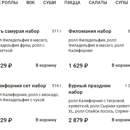
Е РОЛЛЫ
ВОК
СУШИ
ПИЦЦА
САЛАТЫ
СУПЫ
ть самурая набор
Филомания набор
511 г
6
л Филадельфия в масаго,
ролл Филадельфия, ролл
адельфия фреш, ролл с
Филадельфия в масаго, ролл
веткой
Калифорния
329 ₽
1 629 ₽
В корзину
В корзи
лифорния сет набор
Бурный праздник
516 г
1 
набор
л Калифорния, ролл с авокадо,
л Филадельфия с чукой
ролл Калифорния с тигровой
креветкой, ролл Сырная кревет
XL, ролл Спайси лосось, Спринг-
ролл с угрем и лососем, запеч. 
229 ₽
2 879 ₽
В корзину
В корзи
Медовая креветка