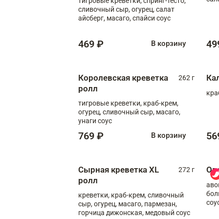
тигровые креветки, спринг-тесто,
сливочный сыр, огурец, салат
айсберг, масаго, спайси соус
469 ₽
49
В корзину
Королевская креветка
Ка
262 г
ролл
кра
тигровые креветки, краб-крем,
огурец, сливочный сыр, масаго,
унаги соус
769 ₽
56
В корзину
Сырная креветка XL
Ов
272 г
ролл
аво
бол
креветки, краб-крем, сливочный
соу
сыр, огурец, масаго, пармезан,
горчица дижонская, медовый соус