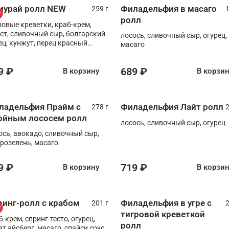
мурай ролл NEW
Филадельфия в масаго
259 г
1
ролл
ровые креветки, краб-крем,
ет, сливочный сыр, болгарский
лосось, сливочный сыр, огурец,
ец, кунжут, перец красный
масаго
отый, масаго, шеф-соус
9 ₽
689 ₽
В корзину
В корзи
ладельфия Прайм с
Филадельфия Лайт ролл
278 г
2
ойным лососем ролл
лосось, сливочный сыр, огурец
ось, авокадо, сливочный сыр,
розелень, масаго
9 ₽
719 ₽
В корзину
В корзи
ринг-ролл с крабом
Филадельфия в угре с
201 г
2
тигровой креветкой
б-крем, спринг-тесто, огурец,
ролл
ат айсберг, масаго, спайси соус