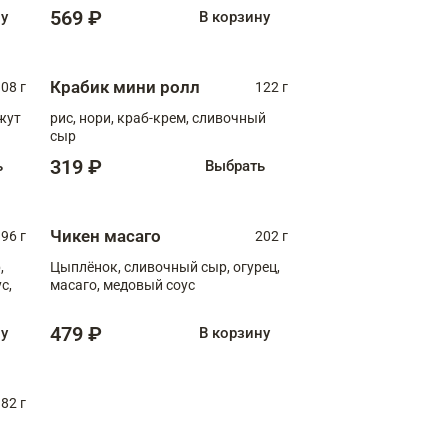
569 ₽
ну
В корзину
Крабик мини ролл
08 г
122 г
нжут
рис, нори, краб-крем, сливочный
сыр
319 ₽
ь
Выбрать
Чикен масаго
96 г
202 г
,
Цыплёнок, сливочный сыр, огурец,
масаго, медовый соус
479 ₽
ну
В корзину
82 г