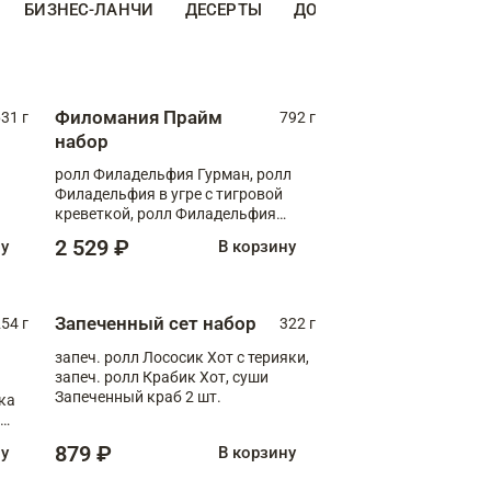
БИЗНЕС-ЛАНЧИ
ДЕСЕРТЫ
ДОПОЛНИТЕЛЬНО
Н
Филомания Прайм
31 г
792 г
набор
ролл Филадельфия Гурман, ролл
Филадельфия в угре с тигровой
креветкой, ролл Филадельфия
Прайм с двойным лососем
2 529 ₽
ну
В корзину
Запеченный сет набор
254 г
322 г
запеч. ролл Лососик Хот с терияки,
запеч. ролл Крабик Хот, суши
Запеченный краб 2 шт.
ка
ролл
879 ₽
ну
В корзину