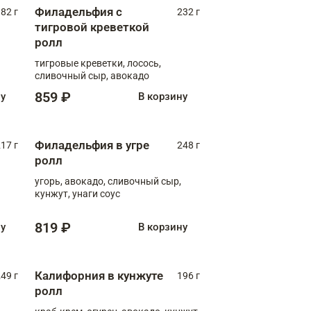
Филадельфия с
82 г
232 г
тигровой креветкой
ролл
тигровые креветки, лосось,
сливочный сыр, авокадо
859 ₽
ну
В корзину
Филадельфия в угре
17 г
248 г
ролл
угорь, авокадо, сливочный сыр,
кунжут, унаги соус
819 ₽
ну
В корзину
Калифорния в кунжуте
49 г
196 г
ролл