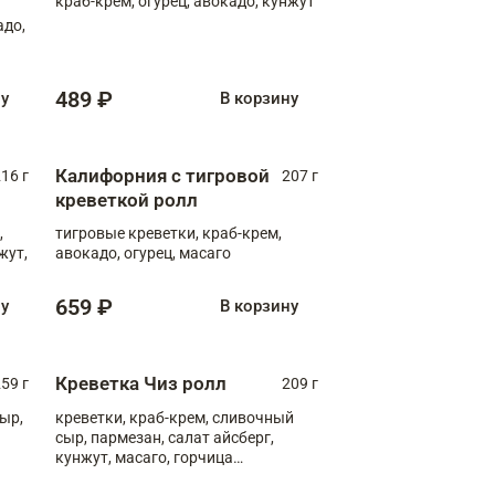
краб-крем, огурец, авокадо, кунжут
адо,
489 ₽
ну
В корзину
Калифорния с тигровой
16 г
207 г
креветкой ролл
,
тигровые креветки, краб-крем,
жут,
авокадо, огурец, масаго
659 ₽
ну
В корзину
Креветка Чиз ролл
59 г
209 г
ыр,
креветки, краб-крем, сливочный
сыр, пармезан, салат айсберг,
кунжут, масаго, горчица
дижонская, медовый соус