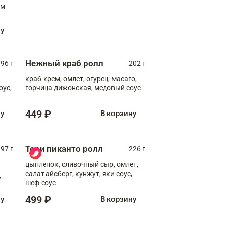
ну
Нежный краб ролл
96 г
202 г
краб-крем, омлет, огурец, масаго,
оус,
горчица дижонская, медовый соус
449 ₽
ну
В корзину
Тори пиканто ролл
97 г
226 г
цыпленок, сливочный сыр, омлет,
салат айсберг, кунжут, яки соус,
,
шеф-соус
499 ₽
ну
В корзину