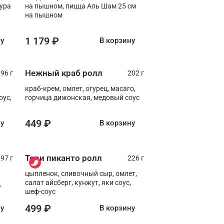
пура
на пышном, пицца Аль Шам 25 см
на пышном
1 179 ₽
ну
В корзину
Нежный краб ролл
96 г
202 г
краб-крем, омлет, огурец, масаго,
оус,
горчица дижонская, медовый соус
449 ₽
ну
В корзину
Тори пиканто ролл
97 г
226 г
цыпленок, сливочный сыр, омлет,
салат айсберг, кунжут, яки соус,
,
шеф-соус
499 ₽
ну
В корзину