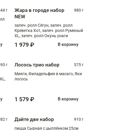
Жара в городе набор
44 г
980 г
NEW
олл
запеч. ролл Сёгун, запеч. ролл
Креветка Хот, запеч. ролл Румяный
XL, запеч. ролл Окунь унаги
1 979 ₽
ну
В корзину
Лосось трио набор
595 г
575 г
Мияги, Филадельфия в масаго, Яки
XL,
лосось
1 579 ₽
ну
В корзину
Дайте две набор
82 г
910 г
пицца Сырная с цыплёнком 25см