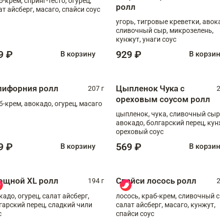
б-крем, спринг-тесто, огурец,
ролл
ат айсберг, масаго, спайси соус
угорь, тигровые креветки, авок
сливочный сыр, микрозелень,
кунжут, унаги соус
9 ₽
929 ₽
В корзину
В корзи
лифорния ролл
Цыпленок Чука с
207 г
2
ореховым соусом ролл
б-крем, авокадо, огурец, масаго
цыпленок, чука, сливочный сыр
авокадо, болгарский перец, кун
ореховый соус
9 ₽
569 ₽
В корзину
В корзи
ощной XL ролл
Спайси лосось ролл
194 г
2
кадо, огурец, салат айсберг,
лосось, краб-крем, сливочный с
гарский перец, сладкий чили
салат айсберг, масаго, кунжут,
с
спайси соус