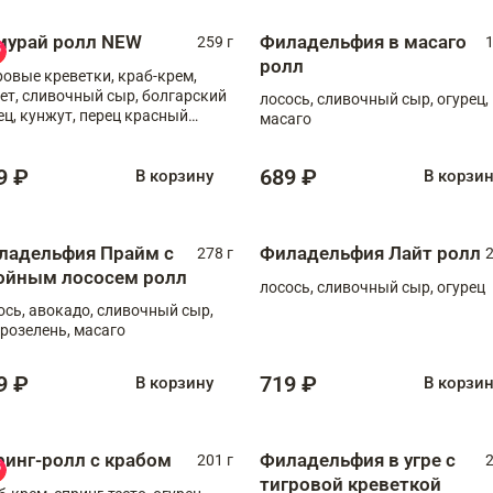
мурай ролл NEW
Филадельфия в масаго
259 г
1
ролл
ровые креветки, краб-крем,
ет, сливочный сыр, болгарский
лосось, сливочный сыр, огурец,
ец, кунжут, перец красный
масаго
отый, масаго, шеф-соус
9 ₽
689 ₽
В корзину
В корзи
ладельфия Прайм с
Филадельфия Лайт ролл
278 г
2
ойным лососем ролл
лосось, сливочный сыр, огурец
ось, авокадо, сливочный сыр,
розелень, масаго
9 ₽
719 ₽
В корзину
В корзи
ринг-ролл с крабом
Филадельфия в угре с
201 г
2
тигровой креветкой