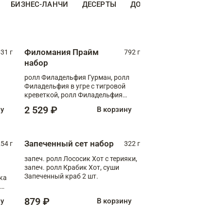
БИЗНЕС-ЛАНЧИ
ДЕСЕРТЫ
ДОПОЛНИТЕЛЬНО
Н
Филомания Прайм
31 г
792 г
набор
ролл Филадельфия Гурман, ролл
Филадельфия в угре с тигровой
креветкой, ролл Филадельфия
Прайм с двойным лососем
2 529 ₽
ну
В корзину
Запеченный сет набор
254 г
322 г
запеч. ролл Лососик Хот с терияки,
запеч. ролл Крабик Хот, суши
Запеченный краб 2 шт.
ка
ролл
879 ₽
ну
В корзину