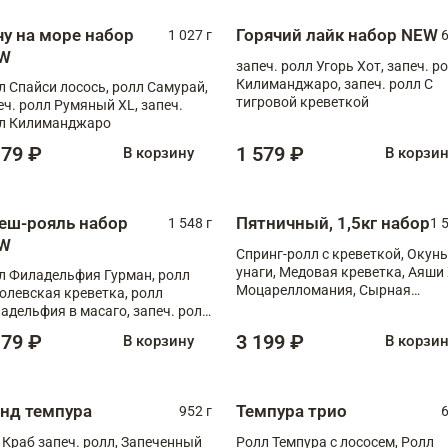
чу на море набор
Горячий лайк набор NEW
1 027 г
6
W
запеч. ролл Угорь Хот, запеч. р
Килиманджаро, запеч. ролл С
л Спайси лосось, ролл Самурай,
тигровой креветкой
еч. ролл Румяный XL, запеч.
л Килиманджаро
179 ₽
1 579 ₽
В корзину
В корзи
еш-рояль набор
Пятничный, 1,5кг набор
1 548 г
1 
W
Спринг-ролл с креветкой, Окунь
унаги, Медовая креветка, Аяши 
л Филадельфия Гурман, ролл
Моцарелломания, Сырная
олевская креветка, ролл
креветка XL
адельфия в масаго, запеч. ролл
ось Унаги XL, запеч. ролл
179 ₽
3 199 ₽
В корзину
В корзи
ровая креветка с моцареллой,
еч. ролл Эби краб с лососем
анд темпура
Темпура трио
952 г
6
 Краб запеч. ролл, Запеченный
Ролл Темпура с лососем, Ролл