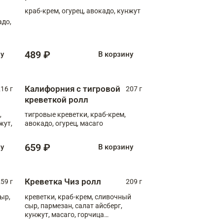
краб-крем, огурец, авокадо, кунжут
адо,
489 ₽
ну
В корзину
Калифорния с тигровой
16 г
207 г
креветкой ролл
,
тигровые креветки, краб-крем,
жут,
авокадо, огурец, масаго
659 ₽
ну
В корзину
Креветка Чиз ролл
59 г
209 г
ыр,
креветки, краб-крем, сливочный
сыр, пармезан, салат айсберг,
кунжут, масаго, горчица