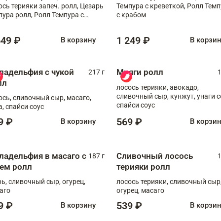
ось терияки запеч. ролл, Цезарь
Темпура с креветкой, Ролл Тем
пура ролл, Ролл Темпура с
с крабом
веткой
649 ₽
1 249 ₽
В корзину
В корзи
ладельфия с чукой
Мияги ролл
217 г
1
лл
лосось терияки, авокадо,
сливочный сыр, кунжут, унаги с
ось, сливочный сыр, масаго,
спайси соус
а, спайси соус
9 ₽
569 ₽
В корзину
В корзи
ладельфия в масаго с
Сливочный лосось
187 г
1
рем ролл
терияки ролл
рь, сливочный сыр, огурец,
лосось терияки, сливочный сыр
аго
огурец, масаго
9 ₽
539 ₽
В корзину
В корзи