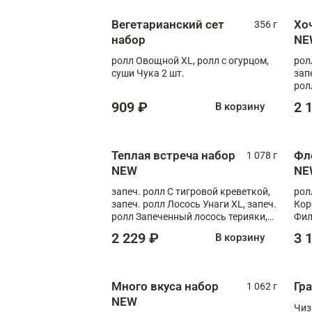
Вегетарианский сет
Хо
356 г
набор
NE
ролл Овощной XL, ролл с огурцом,
рол
суши Чука 2 шт.
зап
рол
909 ₽
2 
В корзину
Теплая встреча набор
Фл
1 078 г
NEW
NE
запеч. ролл С тигровой креветкой,
рол
запеч. ролл Лосось Унаги XL, запеч.
Кор
ролл Запеченный лосось терияки,
Фил
запеч. ролл Румяный XL
Лос
2 229 ₽
3 
В корзину
Тиг
зап
Много вкуса набор
Гр
1 062 г
NEW
Чиз