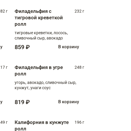
Филадельфия с
82 г
232 г
тигровой креветкой
ролл
тигровые креветки, лосось,
сливочный сыр, авокадо
859 ₽
ну
В корзину
Филадельфия в угре
17 г
248 г
ролл
угорь, авокадо, сливочный сыр,
кунжут, унаги соус
819 ₽
ну
В корзину
Калифорния в кунжуте
49 г
196 г
ролл