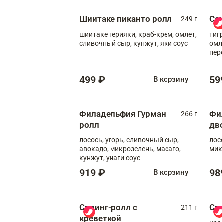
Шиитаке пиканто ролл
Са
249 г
шиитаке терияки, краб-крем, омлет,
тиг
сливочный сыр, кунжут, яки соус
омл
пер
мол
499 ₽
59
В корзину
Филадельфия Гурман
Фи
266 г
ролл
дв
лосось, угорь, сливочный сыр,
лос
авокадо, микрозелень, масаго,
мик
кунжут, унаги соус
919 ₽
98
В корзину
Спринг-ролл с
Сп
211 г
креветкой