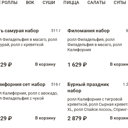
Е РОЛЛЫ
ВОК
СУШИ
ПИЦЦА
САЛАТЫ
СУПЫ
ть самурая набор
Филомания набор
511 г
6
л Филадельфия в масаго, ролл
ролл Филадельфия, ролл
урай, ролл с креветкой
Филадельфия в масаго, ролл
Калифорния
329 ₽
1 629 ₽
В корзину
В корзи
лифорния сет набор
Бурный праздник
516 г
1 
набор
л Калифорния, ролл с авокадо,
л Филадельфия с чукой
ролл Калифорния с тигровой
креветкой, ролл Сырная кревет
XL, ролл Спайси лосось, Спринг-
ролл с угрем и лососем, запеч. 
229 ₽
2 879 ₽
В корзину
В корзи
Медовая креветка