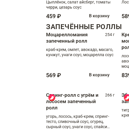
Цыплёнок, салат айсберг, томаты
Лос
черри, цезарь соус
459 ₽
58
В корзину
ЗАПЕЧЁННЫЕ РОЛЛЫ
Моцарелломания
Кр
254 г
запеченный ролл
мо
ро
краб-крем, омлет, авокадо, масаго,
кунжут, унаги соус, моцарелла соус
лос
аво
моц
569 ₽
83
В корзину
Спринг-ролл с угрём и
Эб
266 г
лососем запеченный
за
ролл
тиг
кре
угорь, лосось, краб-крем, спринг-
тесто, сливочный соус, огурец,
сырный соус, унаги соус, спайси