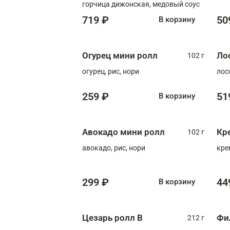
горчица дижонская, медовый соус
719 ₽
50
В корзину
Огурец мини ролл
Ло
102 г
огурец, рис, нори
лос
259 ₽
51
В корзину
Авокадо мини ролл
Кр
102 г
авокадо, рис, нори
кре
299 ₽
44
В корзину
Цезарь ролл В
Фи
212 г