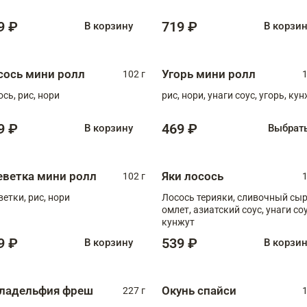
9 ₽
719 ₽
В корзину
В корзи
сось мини ролл
Угорь мини ролл
102 г
1
ось, рис, нори
рис, нори, унаги соус, угорь, ку
9 ₽
469 ₽
В корзину
Выбрат
еветка мини ролл
Яки лосось
102 г
1
ветки, рис, нори
Лосось терияки, сливочный сыр
омлет, азиатский соус, унаги соус,
кунжут
9 ₽
539 ₽
В корзину
В корзи
ладельфия фреш
Окунь спайси
227 г
1