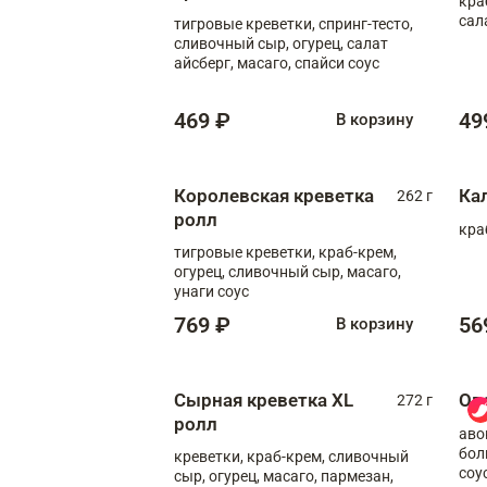
кра
сал
тигровые креветки, спринг-тесто,
сливочный сыр, огурец, салат
айсберг, масаго, спайси соус
469 ₽
49
В корзину
Королевская креветка
Ка
262 г
ролл
кра
тигровые креветки, краб-крем,
огурец, сливочный сыр, масаго,
унаги соус
769 ₽
56
В корзину
Сырная креветка XL
Ов
272 г
ролл
аво
бол
креветки, краб-крем, сливочный
соу
сыр, огурец, масаго, пармезан,