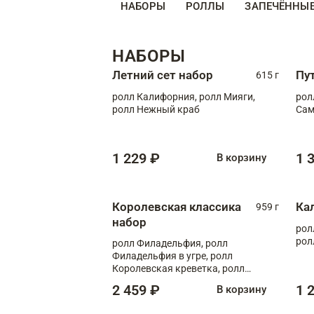
НАБОРЫ
РОЛЛЫ
ЗАПЕЧЁННЫ
НАБОРЫ
Летний сет набор
Пу
615 г
ролл Калифорния, ролл Мияги,
рол
ролл Нежный краб
Сам
1 229 ₽
1 
В корзину
Королевская классика
Ка
959 г
набор
рол
рол
ролл Филадельфия, ролл
Филадельфия в угре, ролл
Королевская креветка, ролл
Калифорния
2 459 ₽
1 
В корзину