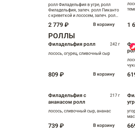
лос
ролл Филадельфия в угре, ролл
тем
Филадельфия, запеч. ролл Пиканто
кре
с креветкой и лососем, запеч. ролл
С тигровой креветкой
2 779 ₽
1 
В корзину
РОЛЛЫ
Филадельфия ролл
Фи
242 г
ро
лосось, огурец, сливочный сыр
лос
чук
809 ₽
61
В корзину
Филадельфия с
Фи
217 г
ананасом ролл
уг
лосось, сливочный сыр, ананас
уго
мас
739 ₽
66
В корзину