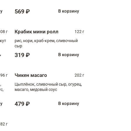
дижонская, медовый соус
569 ₽
ну
В корзину
Крабик мини ролл
08 г
122 г
нжут
рис, нори, краб-крем, сливочный
сыр
319 ₽
ь
В корзину
Чикен масаго
96 г
202 г
,
Цыплёнок, сливочный сыр, огурец,
масаго, медовый соус
479 ₽
ну
В корзину
82 г