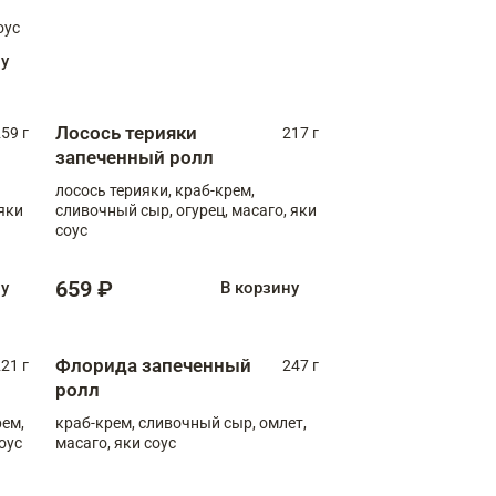
оус
ну
Лосось терияки
59 г
217 г
запеченный ролл
лосось терияки, краб-крем,
яки
сливочный сыр, огурец, масаго, яки
соус
659 ₽
ну
В корзину
Флорида запеченный
21 г
247 г
ролл
рем,
краб-крем, сливочный сыр, омлет,
оус
масаго, яки соус