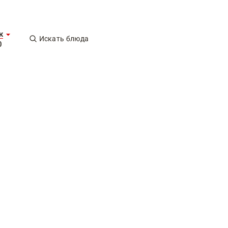
к
Искать блюда
0