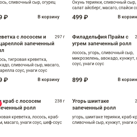
ось, сливочный сыр, огурец
Окунь терияки, сливочный сыр,
салат айсберг, масаго, спайси с
9 ₽
499 ₽
В корзину
В корзи
еветка с лососем и
Филадельфия Прайм с
297 г
2
цареллой запеченный
угрем запеченный ролл
лл
лосось, угорь, сливочный сыр,
микрозелень, авокадо, кунжут, 
ось, тигровая креветка,
соус, унаги соус
кадо, сливочный сыр, масаго,
арелла соус, унаги соус
9 ₽
899 ₽
В корзину
В корзи
и краб с лососем
Угорь шиитаке
238 г
2
печенный ролл
запеченный ролл
ровая креветка, лосось, краб-
угорь, шиитаке терияки, краб-к
м, масаго, унаги соус, шеф-соус
сливочный сыр, кунжут, унаги с