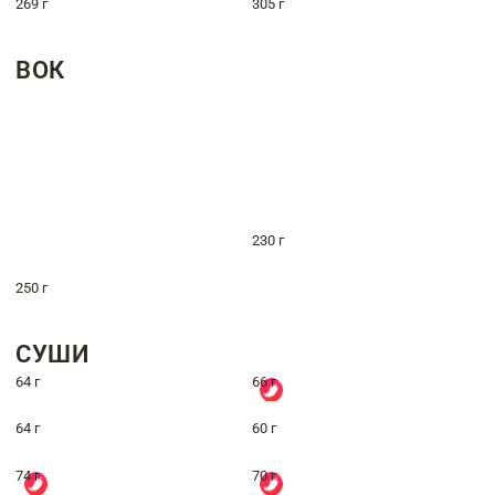
269 г
305 г
ВОК
230 г
250 г
СУШИ
64 г
66 г
64 г
60 г
74 г
70 г