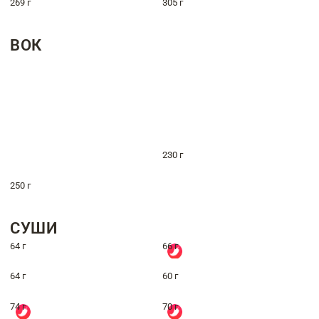
269 г
305 г
ВОК
230 г
250 г
СУШИ
64 г
66 г
64 г
60 г
74 г
70 г