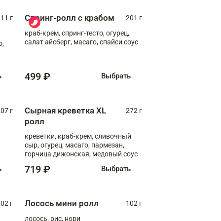
Спринг-ролл с крабом
11 г
201 г
краб-крем, спринг-тесто, огурец,
салат айсберг, масаго, спайси соус
о,
499 ₽
ь
Выбрать
Сырная креветка XL
07 г
272 г
ролл
креветки, краб-крем, сливочный
сыр, огурец, масаго, пармезан,
горчица дижонская, медовый соус
719 ₽
ь
Выбрать
Лосось мини ролл
02 г
102 г
лосось, рис, нори