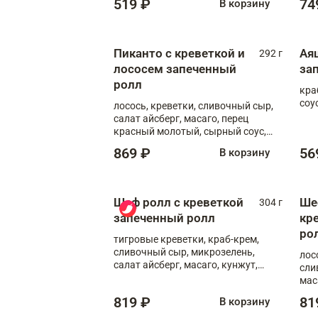
519 ₽
74
В корзину
Пиканто с креветкой и
Ая
292 г
лососем запеченный
за
ролл
кра
соус
лосось, креветки, сливочный сыр,
салат айсберг, масаго, перец
красный молотый, сырный соус,
азиатский соус
869 ₽
56
В корзину
Шеф ролл с креветкой
Ше
304 г
запеченный ролл
кр
ро
тигровые креветки, краб-крем,
сливочный сыр, микрозелень,
лос
салат айсберг, масаго, кунжут,
сли
сырный соус, азиатский соус,
мас
спайси соус
819 ₽
81
В корзину