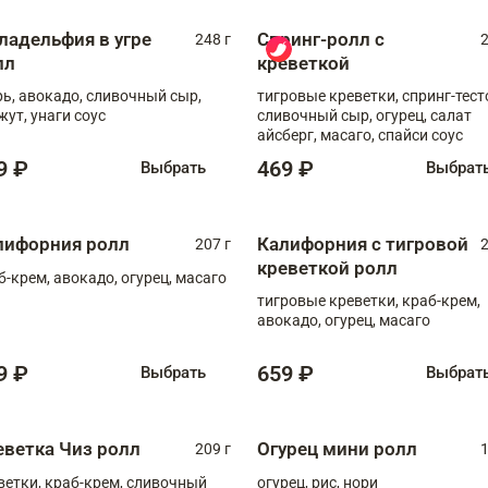
ладельфия в угре
Спринг-ролл с
248 г
2
лл
креветкой
рь, авокадо, сливочный сыр,
тигровые креветки, спринг-тест
жут, унаги соус
сливочный сыр, огурец, салат
айсберг, масаго, спайси соус
9 ₽
469 ₽
Выбрать
Выбрат
лифорния ролл
Калифорния с тигровой
207 г
2
креветкой ролл
б-крем, авокадо, огурец, масаго
тигровые креветки, краб-крем,
авокадо, огурец, масаго
9 ₽
659 ₽
Выбрать
Выбрат
еветка Чиз ролл
Огурец мини ролл
209 г
1
ветки, краб-крем, сливочный
огурец, рис, нори