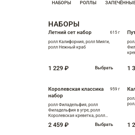
НАБОРЫ
РОЛЛЫ
ЗАПЕЧЁННЫ
НАБОРЫ
Летний сет набор
Пу
615 г
ролл Калифорния, ролл Мияги,
рол
ролл Нежный краб
Фил
кре
1 229 ₽
1 
Выбрать
Королевская классика
Ка
959 г
набор
рол
рол
ролл Филадельфия, ролл
Филадельфия в угре, ролл
Королевская креветка, ролл
Калифорния
2 459 ₽
1 
Выбрать