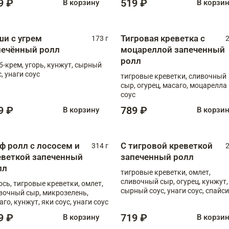
9 ₽
519 ₽
В корзину
В корзи
ши с угрем
Тигровая креветка с
173 г
2
печённый ролл
моцареллой запеченный
ролл
б-крем, угорь, кунжут, сырный
, унаги соус
тигровые креветки, сливочный
сыр, огурец, масаго, моцарелла
соус
9 ₽
789 ₽
В корзину
В корзи
ф ролл с лососем и
С тигровой креветкой
314 г
2
еветкой запеченный
запеченный ролл
лл
тигровые креветки, омлет,
сливочный сыр, огурец, кунжут,
ось, тигровые креветки, омлет,
сырный соус, унаги соус, спайси
вочный сыр, микрозелень,
соус
аго, кунжут, яки соус, унаги соус
9 ₽
719 ₽
В корзину
В корзи