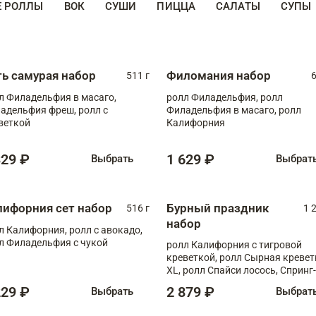
Е РОЛЛЫ
ВОК
СУШИ
ПИЦЦА
САЛАТЫ
СУПЫ
ть самурая набор
Филомания набор
511 г
6
л Филадельфия в масаго,
ролл Филадельфия, ролл
адельфия фреш, ролл с
Филадельфия в масаго, ролл
веткой
Калифорния
329 ₽
1 629 ₽
Выбрать
Выбрат
лифорния сет набор
Бурный праздник
516 г
1 
набор
л Калифорния, ролл с авокадо,
л Филадельфия с чукой
ролл Калифорния с тигровой
креветкой, ролл Сырная кревет
XL, ролл Спайси лосось, Спринг-
ролл с угрем и лососем, запеч. 
229 ₽
2 879 ₽
Выбрать
Выбрат
Медовая креветка