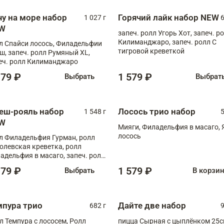
чу на море набор
Горячий лайк набор NEW
1 027 г
6
W
запеч. ролл Угорь Хот, запеч. р
Килиманджаро, запеч. ролл С
л Спайси лосось, Филадельфии
тигровой креветкой
ш, запеч. ролл Румяный XL,
еч. ролл Килиманджаро
179 ₽
1 579 ₽
Выбрать
Выбрат
еш-рояль набор
Лосось трио набор
1 548 г
5
W
Мияги, Филадельфия в масаго, 
лосось
л Филадельфия Гурман, ролл
олевская креветка, ролл
адельфия в масаго, запеч. ролл
ось Унаги XL, запеч. ролл
179 ₽
1 579 ₽
Выбрать
В корзи
ровая креветка с моцареллой,
еч. ролл Эби краб с лососем
мпура трио
Дайте две набор
682 г
9
л Темпура с лососем, Ролл
пицца Сырная с цыплёнком 25