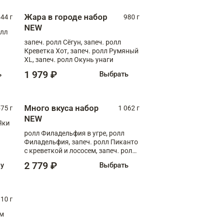
Жара в городе набор
44 г
980 г
NEW
олл
запеч. ролл Сёгун, запеч. ролл
Креветка Хот, запеч. ролл Румяный
XL, запеч. ролл Окунь унаги
1 979 ₽
ь
Выбрать
Много вкуса набор
75 г
1 062 г
NEW
Яки
ролл Филадельфия в угре, ролл
Филадельфия, запеч. ролл Пиканто
с креветкой и лососем, запеч. ролл
С тигровой креветкой
2 779 ₽
ну
Выбрать
10 г
см