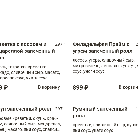
еветка с лососем и
Филадельфия Прайм с
297 г
2
цареллой запеченный
угрем запеченный ролл
лл
лосось, угорь, сливочный сыр,
микрозелень, авокадо, кунжут, 
ось, тигровая креветка,
соус, унаги соус
кадо, сливочный сыр, масаго,
арелла соус, унаги соус
9 ₽
899 ₽
В корзину
В корзи
гун запеченный ролл
Румяный запеченный
297 г
1
ролл
ровые креветки, окунь, краб-
м, сливочный сыр, моцарелла,
креветки, сливочный сыр, кунж
рец, масаго, яки соус, спайси
яки соус, унаги соус
, унаги соус