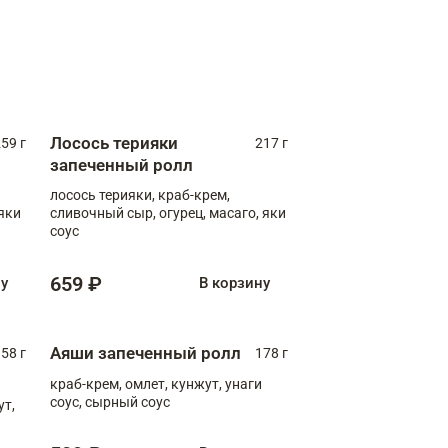
Лосось терияки
59 г
217 г
запеченный ролл
лосось терияки, краб-крем,
яки
сливочный сыр, огурец, масаго, яки
соус
659 ₽
ну
В корзину
Аяши запеченный ролл
58 г
178 г
краб-крем, омлет, кунжут, унаги
соус, сырный соус
ут,