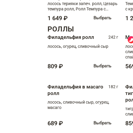
лосось терияки запеч. ролл, Цезарь
Тем
темпура ролл, Ролл Темпура с
с к
креветкой
1 649 ₽
1 
Выбрать
РОЛЛЫ
Филадельфия ролл
Ми
242 г
лосось, огурец, сливочный сыр
лос
сли
спа
809 ₽
56
Выбрать
Филадельфия в масаго
Фи
182 г
ролл
ти
ро
лосось, сливочный сыр, огурец,
масаго
тиг
сли
689 ₽
85
Выбрать