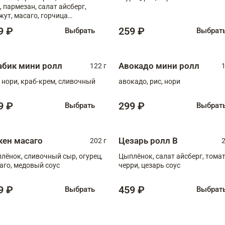
, пармезан, салат айсберг,
жут, масаго, горчица
онская, медовый соус
9 ₽
259 ₽
Выбрать
Выбрат
абик мини ролл
Авокадо мини ролл
122 г
1
, нори, краб-крем, сливочный
авокадо, рис, нори
9 ₽
299 ₽
Выбрать
Выбрат
кен масаго
Цезарь ролл В
202 г
2
лёнок, сливочный сыр, огурец,
Цыплёнок, салат айсберг, тома
аго, медовый соус
черри, цезарь соус
9 ₽
459 ₽
Выбрать
Выбрат