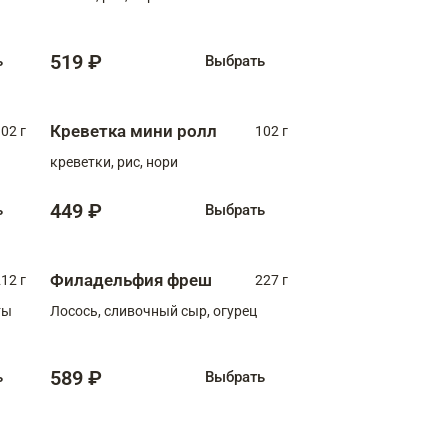
519 ₽
ь
Выбрать
Креветка мини ролл
02 г
102 г
креветки, рис, нори
449 ₽
ь
Выбрать
Филадельфия фреш
12 г
227 г
ты
Лосось, сливочный сыр, огурец
589 ₽
ь
Выбрать