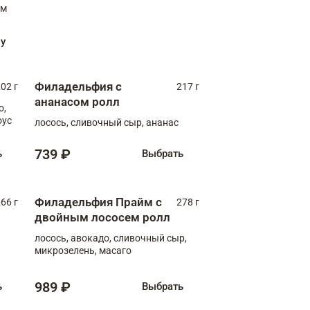
ну
Филадельфия с
02 г
217 г
ананасом ролл
о,
оус
лосось, сливочный сыр, ананас
739 ₽
ь
Выбрать
Филадельфия Прайм с
66 г
278 г
двойным лососем ролл
лосось, авокадо, сливочный сыр,
микрозелень, масаго
989 ₽
ь
Выбрать