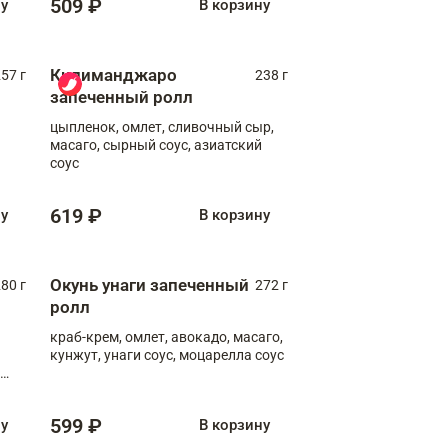
509 ₽
ну
В корзину
Килиманджаро
57 г
238 г
запеченный ролл
цыпленок, омлет, сливочный сыр,
масаго, сырный соус, азиатский
соус
619 ₽
ну
В корзину
Окунь унаги запеченный
80 г
272 г
ролл
краб-крем, омлет, авокадо, масаго,
кунжут, унаги соус, моцарелла соус
599 ₽
ну
В корзину