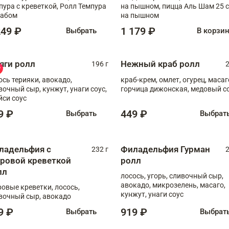
пура с креветкой, Ролл Темпура
на пышном, пицца Аль Шам 25 см
рабом
на пышном
249 ₽
1 179 ₽
Выбрать
В корзи
яги ролл
Нежный краб ролл
196 г
2
ось терияки, авокадо,
краб-крем, омлет, огурец, масаг
вочный сыр, кунжут, унаги соус,
горчица дижонская, медовый с
йси соус
9 ₽
449 ₽
Выбрать
Выбрат
ладельфия с
Филадельфия Гурман
232 г
2
гровой креветкой
ролл
лл
лосось, угорь, сливочный сыр,
авокадо, микрозелень, масаго,
ровые креветки, лосось,
кунжут, унаги соус
вочный сыр, авокадо
9 ₽
919 ₽
Выбрать
Выбрат