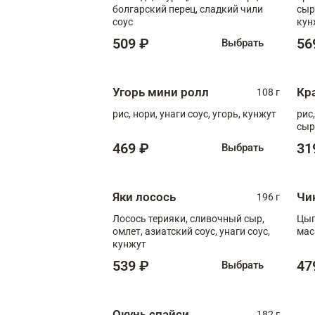
болгарский перец, сладкий чили
сыр
соус
кун
диж
509 ₽
56
Выбрать
Угорь мини ролл
Кр
108 г
рис, нори, унаги соус, угорь, кунжут
рис
сыр
469 ₽
31
Выбрать
Яки лосось
Чи
196 г
Лосось терияки, сливочный сыр,
Цып
омлет, азиатский соус, унаги соус,
мас
кунжут
539 ₽
47
Выбрать
Окунь спайси
182 г