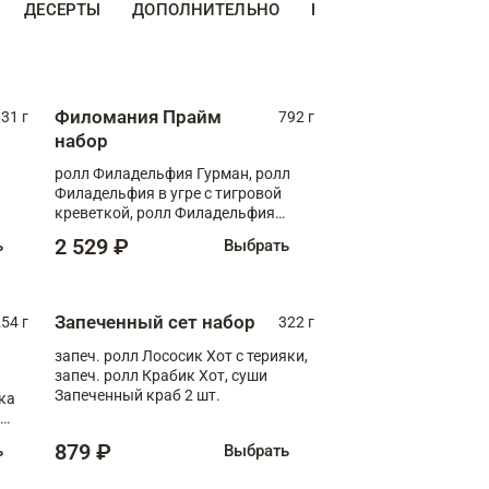
ДЕСЕРТЫ
ДОПОЛНИТЕЛЬНО
НАПИТКИ
Филомания Прайм
31 г
792 г
набор
ролл Филадельфия Гурман, ролл
Филадельфия в угре с тигровой
креветкой, ролл Филадельфия
Прайм с двойным лососем
2 529 ₽
ь
Выбрать
Запеченный сет набор
254 г
322 г
запеч. ролл Лососик Хот с терияки,
запеч. ролл Крабик Хот, суши
Запеченный краб 2 шт.
ка
ролл
879 ₽
ь
Выбрать