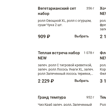
Вегетарианский сет
Хо
356 г
набор
NE
ролл Овощной XL, ролл с огурцом,
рол
суши Чука 2 шт.
фре
зап
909 ₽
2 
Выбрать
Теплая встреча набор
Фл
1 078 г
NEW
NE
запеч. ролл С тигровой креветкой,
рол
запеч. ролл Лосось Унаги XL, запеч.
Кор
ролл Запеченный лосось терияки,
Фил
запеч. ролл Румяный XL
Лос
2 229 ₽
3 
Выбрать
Тиг
зап
Гранд темпура
Те
952 г
Чиз Краб запеч. ролл, Запеченный
Рол