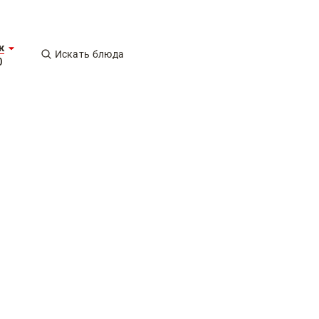
к
Искать блюда
0