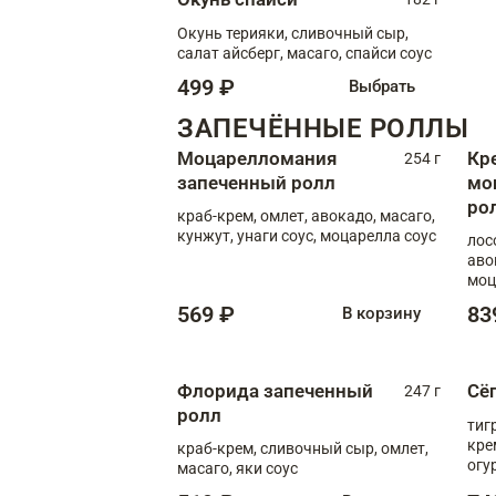
Окунь терияки, сливочный сыр,
салат айсберг, масаго, спайси соус
499 ₽
Выбрать
ЗАПЕЧЁННЫЕ РОЛЛЫ
Моцарелломания
Кр
254 г
запеченный ролл
мо
ро
краб-крем, омлет, авокадо, масаго,
кунжут, унаги соус, моцарелла соус
лос
аво
моц
569 ₽
83
В корзину
Флорида запеченный
Сё
247 г
ролл
тиг
кре
краб-крем, сливочный сыр, омлет,
огу
масаго, яки соус
соус