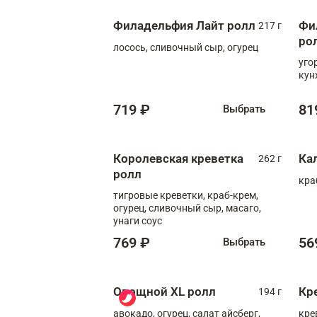
Филадельфия Лайт ролл
Фи
217 г
ро
лосось, сливочный сыр, огурец
уго
кун
719 ₽
81
Выбрать
Королевская креветка
Ка
262 г
ролл
кра
тигровые креветки, краб-крем,
огурец, сливочный сыр, масаго,
унаги соус
769 ₽
56
Выбрать
Овощной XL ролл
Кр
194 г
авокадо, огурец, салат айсберг,
кре