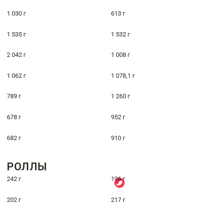
1 030 г
613 г
1 535 г
1 532 г
2 042 г
1 008 г
1 062 г
1 078,1 г
789 г
1 260 г
678 г
952 г
682 г
910 г
РОЛЛЫ
242 г
196 г
202 г
217 г