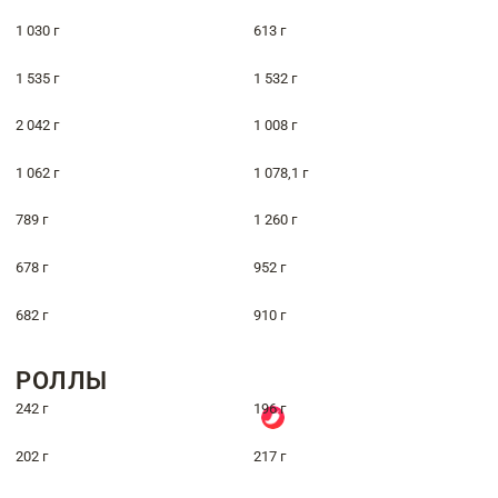
1 030 г
613 г
1 535 г
1 532 г
2 042 г
1 008 г
1 062 г
1 078,1 г
789 г
1 260 г
678 г
952 г
682 г
910 г
РОЛЛЫ
242 г
196 г
202 г
217 г