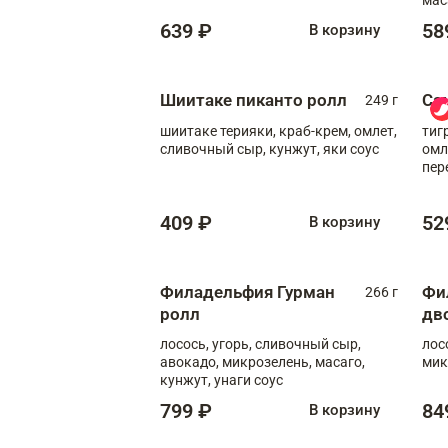
639 ₽
58
В корзину
Шиитаке пиканто ролл
Са
249 г
шиитаке терияки, краб-крем, омлет,
тиг
сливочный сыр, кунжут, яки соус
омл
пер
мол
409 ₽
52
В корзину
Филадельфия Гурман
Фи
266 г
ролл
дв
лосось, угорь, сливочный сыр,
лос
авокадо, микрозелень, масаго,
мик
кунжут, унаги соус
799 ₽
84
В корзину