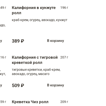
Калифорния в кунжуте
49 г
196 г
ролл
краб-крем, огурец, авокадо, кунжут
адо,
389 ₽
ну
В корзину
Калифорния с тигровой
16 г
207 г
креветкой ролл
,
тигровые креветки, краб-крем,
жут,
авокадо, огурец, масаго
509 ₽
ну
В корзину
Креветка Чиз ролл
59 г
209 г