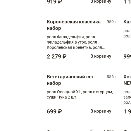
919 ₽
1 
В корзину
Королевская классика
Ка
959 г
набор
рол
рол
ролл Филадельфия, ролл
Филадельфия в угре, ролл
Королевская креветка, ролл
Калифорния
2 279 ₽
99
В корзину
Вегетарианский сет
Хо
356 г
набор
NE
ролл Овощной XL, ролл с огурцом,
рол
суши Чука 2 шт.
зап
рол
699 ₽
1 
В корзину