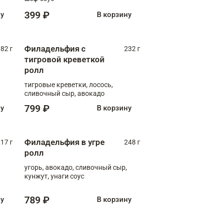
399 ₽
ну
В корзину
Филадельфия с
82 г
232 г
тигровой креветкой
ролл
тигровые креветки, лосось,
сливочный сыр, авокадо
799 ₽
ну
В корзину
Филадельфия в угре
17 г
248 г
ролл
угорь, авокадо, сливочный сыр,
кунжут, унаги соус
789 ₽
ну
В корзину