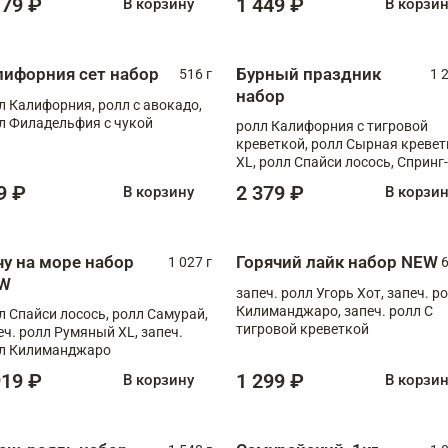
179 ₽
1 449 ₽
В корзину
В корзи
лифорния сет набор
Бурный праздник
516 г
1 
набор
л Калифорния, ролл с авокадо,
л Филадельфия с чукой
ролл Калифорния с тигровой
креветкой, ролл Сырная кревет
XL, ролл Спайси лосось, Спринг-
ролл с угрем и лососем, запеч. 
9 ₽
2 379 ₽
В корзину
В корзи
Медовая креветка
чу на море набор
Горячий лайк набор NEW
1 027 г
6
W
запеч. ролл Угорь Хот, запеч. р
Килиманджаро, запеч. ролл С
л Спайси лосось, ролл Самурай,
тигровой креветкой
еч. ролл Румяный XL, запеч.
л Килиманджаро
919 ₽
1 299 ₽
В корзину
В корзи