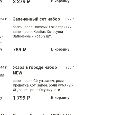
2 279 ₽
ну
В корзину
Запеченный сет набор
254 г
322 г
запеч. ролл Лососик Хот с терияки,
запеч. ролл Крабик Хот, суши
Запеченный краб 2 шт.
ка
ролл
789 ₽
ну
В корзину
Жара в городе набор
44 г
980 г
NEW
олл
запеч. ролл Сёгун, запеч. ролл
Креветка Хот, запеч. ролл Румяный
XL, запеч. ролл Окунь унаги
1 799 ₽
ну
В корзину