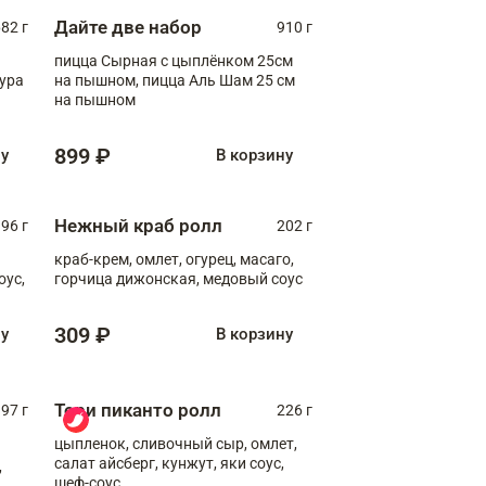
Дайте две набор
82 г
910 г
пицца Сырная с цыплёнком 25см
пура
на пышном, пицца Аль Шам 25 см
на пышном
899 ₽
ну
В корзину
Нежный краб ролл
96 г
202 г
краб-крем, омлет, огурец, масаго,
оус,
горчица дижонская, медовый соус
309 ₽
ну
В корзину
Тори пиканто ролл
97 г
226 г
цыпленок, сливочный сыр, омлет,
салат айсберг, кунжут, яки соус,
,
шеф-соус