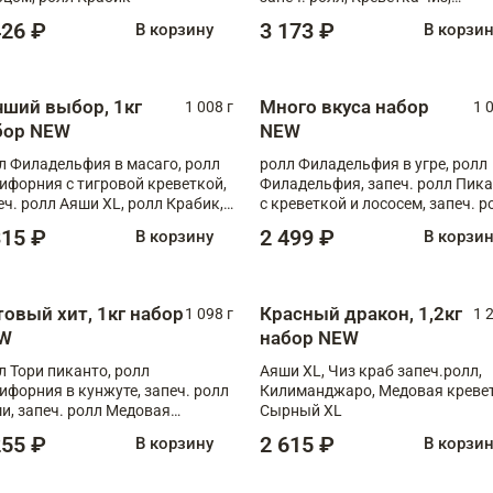
Запечённый лосось терияки,
426 ₽
3 173 ₽
В корзину
В корзи
Флорида
чший выбор, 1кг
Много вкуса набор
1 008 г
1 
бор NEW
NEW
л Филадельфия в масаго, ролл
ролл Филадельфия в угре, ролл
ифорния с тигровой креветкой,
Филадельфия, запеч. ролл Пик
еч. ролл Аяши XL, ролл Крабик,
с креветкой и лососем, запеч. р
еч. ролл Лосось терияки
С тигровой креветкой
315 ₽
2 499 ₽
В корзину
В корзи
товый хит, 1кг набор
Красный дракон, 1,2кг
1 098 г
1 
W
набор NEW
л Тори пиканто, ролл
Аяши XL, Чиз краб запеч.ролл,
ифорния в кунжуте, запеч. ролл
Килиманджаро, Медовая кревет
и, запеч. ролл Медовая
Сырный XL
ветка, ролл Филадельфия с
255 ₽
2 615 ₽
В корзину
В корзи
ой