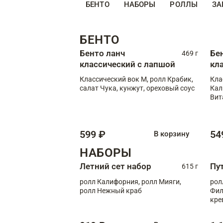
БЕНТО
НАБОРЫ
РОЛЛЫ
ЗА
БЕНТО
Бенто ланч
Бе
469 г
классический с лапшой
кл
Классический вок М, ролл Крабик,
Кла
салат Чука, кунжут, ореховый соус
Кал
Вит
599 ₽
54
В корзину
НАБОРЫ
Летний сет набор
Пу
615 г
ролл Калифорния, ролл Мияги,
рол
ролл Нежный краб
Фил
кре