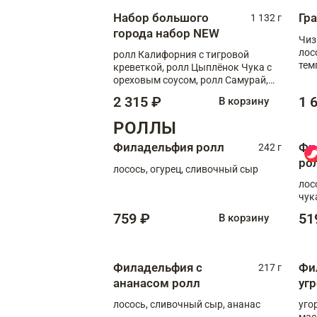
Набор большого
Гр
1 132 г
города набор NEW
Чиз
лос
ролл Калифорния с тигровой
тем
креветкой, ролл Цыплёнок Чука с
кре
ореховым соусом, ролл Самурай,
ролл Шиитаке пиканто, Спринг-
2 315 ₽
1 
В корзину
ролл с крабом
РОЛЛЫ
Филадельфия ролл
Фи
242 г
ро
лосось, огурец, сливочный сыр
лос
чук
759 ₽
51
В корзину
Филадельфия с
Фи
217 г
ананасом ролл
уг
лосось, сливочный сыр, ананас
уго
мас