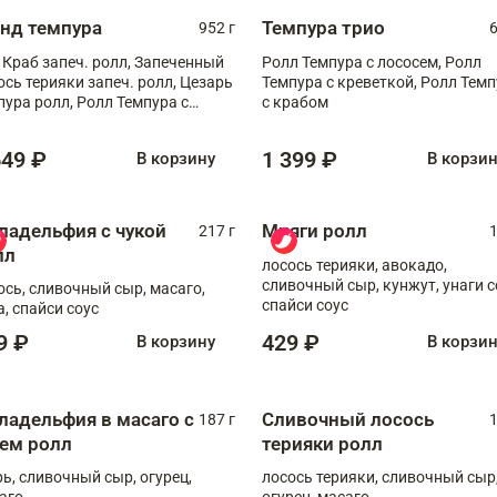
анд темпура
Темпура трио
952 г
6
 Краб запеч. ролл, Запеченный
Ролл Темпура с лососем, Ролл
ось терияки запеч. ролл, Цезарь
Темпура с креветкой, Ролл Тем
пура ролл, Ролл Темпура с
с крабом
веткой
649 ₽
1 399 ₽
В корзину
В корзи
ладельфия с чукой
Мияги ролл
217 г
1
лл
лосось терияки, авокадо,
сливочный сыр, кунжут, унаги с
ось, сливочный сыр, масаго,
спайси соус
а, спайси соус
9 ₽
429 ₽
В корзину
В корзи
ладельфия в масаго с
Сливочный лосось
187 г
1
рем ролл
терияки ролл
рь, сливочный сыр, огурец,
лосось терияки, сливочный сыр
аго
огурец, масаго