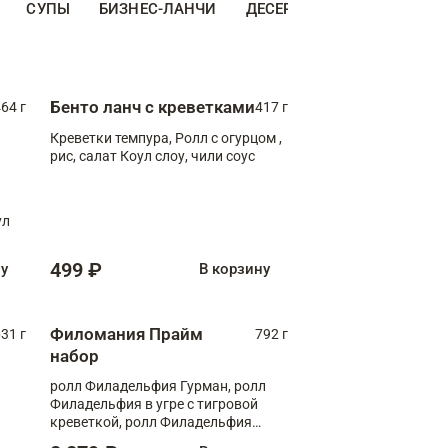
СУПЫ
БИЗНЕС-ЛАНЧИ
ДЕСЕРТЫ
ДОПОЛНИТЕ
Бенто ланч с креветками
64 г
417 г
Креветки темпура, Ролл с огурцом ,
рис, салат Коул слоу, чили соус
ул
499 ₽
ну
В корзину
Филомания Прайм
31 г
792 г
набор
ролл Филадельфия Гурман, ролл
Филадельфия в угре с тигровой
креветкой, ролл Филадельфия
Прайм с двойным лососем