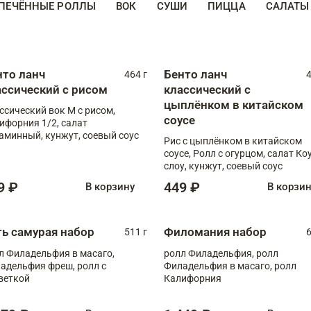
ПЕЧЁННЫЕ РОЛЛЫ
ВОК
СУШИ
ПИЦЦА
САЛАТЫ
нто ланч
Бенто ланч
464 г
4
ассический с рисом
классический с
цыплёнком в китайском
ссический вок М с рисом,
соусе
ифорния 1/2, салат
аминный, кунжут, соевый соус
Рис с цыплёнком в китайском
соусе, Ролл с огурцом, салат Ко
слоу, кунжут, соевый соус
9 ₽
449 ₽
В корзину
В корзи
ть самурая набор
Филомания набор
511 г
6
л Филадельфия в масаго,
ролл Филадельфия, ролл
адельфия фреш, ролл с
Филадельфия в масаго, ролл
веткой
Калифорния