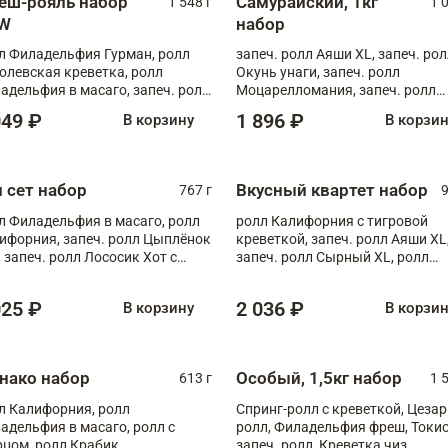
еш-рояль набор
Самурайский, 1кг
1 548 г
1 
W
набор
л Филадельфия Гурман, ролл
запеч. ролл Аяши XL, запеч. ро
олевская креветка, ролл
Окунь унаги, запеч. ролл
адельфия в масаго, запеч. ролл
Моцарелломания, запеч. ролл
ось Унаги XL, запеч. ролл
Килиманджаро
049 ₽
1 896 ₽
В корзину
В корзи
ровая креветка с моцареллой,
еч. ролл Эби краб с лососем
п сет набор
Вкусный квартет набор
767 г
9
л Филадельфия в масаго, ролл
ролл Калифорния с тигровой
ифорния, запеч. ролл Цыплёнок
креветкой, запеч. ролл Аяши XL
, запеч. ролл Лососик Хот с
запеч. ролл Сырный XL, ролл
ияки , запеч. ролл Крабик Хот
Калифорния
025 ₽
2 036 ₽
В корзину
В корзи
нако набор
Особый, 1,5кг набор
613 г
1 
л Калифорния, ролл
Спринг-ролл с креветкой, Цезар
адельфия в масаго, ролл с
ролл, Филадельфия фреш, Токи
рцом, ролл Крабик
запеч. ролл, Креветка чиз,