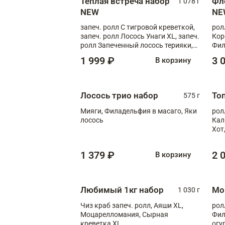
Теплая встреча набор
Фл
1 078 г
NEW
NE
запеч. ролл С тигровой креветкой,
рол
запеч. ролл Лосось Унаги XL, запеч.
Кор
ролл Запеченный лосось терияки,
Фил
запеч. ролл Румяный XL
Лос
1 999 ₽
3 
В корзину
Тиг
зап
Лосось трио набор
То
575 г
Мияги, Филадельфия в масаго, Яки
рол
лосось
Кал
Хот
тер
1 379 ₽
2 
В корзину
Любимый 1кг набор
Мо
1 030 г
Чиз краб запеч. ролл, Аяши XL,
рол
Моцарелломания, Сырная
Фил
креветка XL
огу