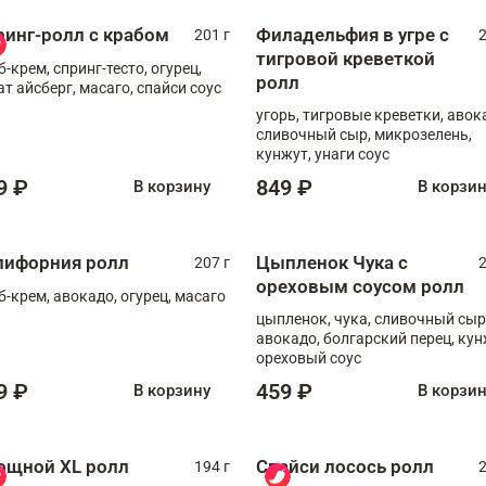
ринг-ролл с крабом
Филадельфия в угре с
201 г
2
тигровой креветкой
б-крем, спринг-тесто, огурец,
ролл
ат айсберг, масаго, спайси соус
угорь, тигровые креветки, авок
сливочный сыр, микрозелень,
кунжут, унаги соус
9 ₽
849 ₽
В корзину
В корзи
лифорния ролл
Цыпленок Чука с
207 г
2
ореховым соусом ролл
б-крем, авокадо, огурец, масаго
цыпленок, чука, сливочный сыр
авокадо, болгарский перец, кун
ореховый соус
9 ₽
459 ₽
В корзину
В корзи
ощной XL ролл
Спайси лосось ролл
194 г
2