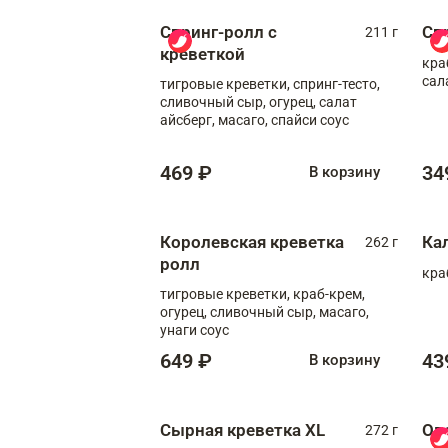
Спринг-ролл с
Сп
211 г
креветкой
кра
сал
тигровые креветки, спринг-тесто,
сливочный сыр, огурец, салат
айсберг, масаго, спайси соус
469 ₽
34
В корзину
Королевская креветка
Ка
262 г
ролл
кра
тигровые креветки, краб-крем,
огурец, сливочный сыр, масаго,
унаги соус
649 ₽
43
В корзину
Сырная креветка XL
Ов
272 г