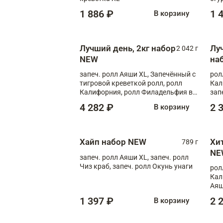
1 886 ₽
1 
В корзину
Лучший день, 2кг набор
Лу
2 042 г
NEW
на
запеч. ролл Аяши XL, Запечённый с
рол
тигровой креветкой ролл, ролл
Кал
Калифорния, ролл Филадельфия в
зап
масаго, запеч. ролл Румяный XL,
зап
4 282 ₽
2 
В корзину
запеч. ролл Моцарелломания, ролл
Сырная креветка XL, запеч. ролл
Сырный XL
Хайп набор NEW
Хи
789 г
NE
запеч. ролл Аяши XL, запеч. ролл
Чиз краб, запеч. ролл Окунь унаги
рол
Кал
Аяш
кре
1 397 ₽
2 
В корзину
чук