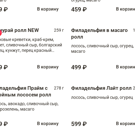
9 ₽
459 ₽
В корзину
В корзи
мурай ролл NEW
Филадельфия в масаго
259 г
1
ролл
ровые креветки, краб-крем,
ет, сливочный сыр, болгарский
лосось, сливочный сыр, огурец,
ец, кунжут, перец красный
масаго
отый, масаго, шеф-соус
9 ₽
499 ₽
В корзину
В корзи
ладельфия Прайм с
Филадельфия Лайт ролл
278 г
2
ойным лососем ролл
лосось, сливочный сыр, огурец
ось, авокадо, сливочный сыр,
розелень, масаго
9 ₽
599 ₽
В корзину
В корзи