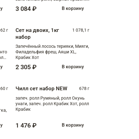
XL
3 084 ₽
ну
В корзину
Сет на двоих, 1кг
062 г
1 078,1 г
набор
Запечённый лосось терияки, Мияги,
анто
Филадельфия фреш, Аяши XL,
олл
Крабик Хот
2 305 ₽
ну
В корзину
Чилл сет набор NEW
260 г
678 г
запеч. ролл Румяный, ролл Окунь
унаги, запеч. ролл Крабик Хот, ролл
Крабик
ка,
1 476 ₽
ну
В корзину