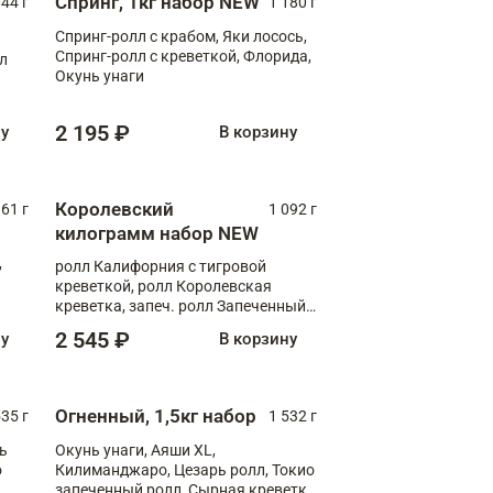
Спринг, 1кг набор NEW
044 г
1 180 г
Спринг-ролл с крабом, Яки лосось,
Спринг-ролл с креветкой, Флорида,
лл
Окунь унаги
2 195 ₽
ну
В корзину
Королевский
61 г
1 092 г
килограмм набор NEW
,
ролл Калифорния с тигровой
креветкой, ролл Королевская
креветка, запеч. ролл Запеченный
лосось терияки, запеч. ролл Аяши
2 545 ₽
ну
В корзину
XL, запеч. ролл Крабик Хот
Огненный, 1,5кг набор
535 г
1 532 г
ь
Окунь унаги, Аяши XL,
о
Килиманджаро, Цезарь ролл, Токио
запеченный ролл, Сырная креветка