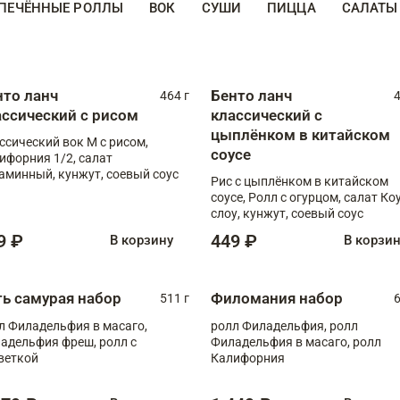
ПЕЧЁННЫЕ РОЛЛЫ
ВОК
СУШИ
ПИЦЦА
САЛАТЫ
нто ланч
Бенто ланч
464 г
4
ассический с рисом
классический с
цыплёнком в китайском
ссический вок М с рисом,
соусе
ифорния 1/2, салат
аминный, кунжут, соевый соус
Рис с цыплёнком в китайском
соусе, Ролл с огурцом, салат Ко
слоу, кунжут, соевый соус
9 ₽
449 ₽
В корзину
В корзи
ть самурая набор
Филомания набор
511 г
6
л Филадельфия в масаго,
ролл Филадельфия, ролл
адельфия фреш, ролл с
Филадельфия в масаго, ролл
веткой
Калифорния