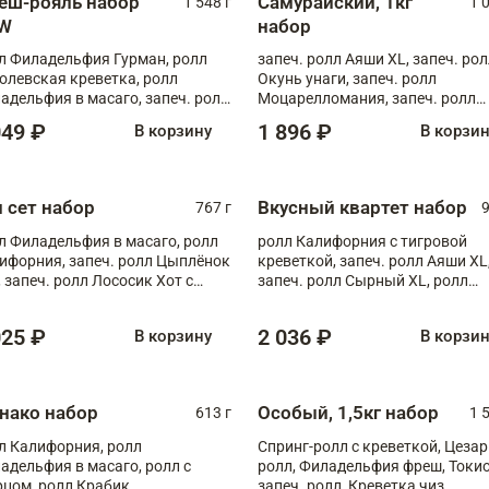
еш-рояль набор
Самурайский, 1кг
1 548 г
1 
W
набор
л Филадельфия Гурман, ролл
запеч. ролл Аяши XL, запеч. ро
олевская креветка, ролл
Окунь унаги, запеч. ролл
адельфия в масаго, запеч. ролл
Моцарелломания, запеч. ролл
ось Унаги XL, запеч. ролл
Килиманджаро
049 ₽
1 896 ₽
В корзину
В корзи
ровая креветка с моцареллой,
еч. ролл Эби краб с лососем
п сет набор
Вкусный квартет набор
767 г
9
л Филадельфия в масаго, ролл
ролл Калифорния с тигровой
ифорния, запеч. ролл Цыплёнок
креветкой, запеч. ролл Аяши XL
, запеч. ролл Лососик Хот с
запеч. ролл Сырный XL, ролл
ияки , запеч. ролл Крабик Хот
Калифорния
025 ₽
2 036 ₽
В корзину
В корзи
нако набор
Особый, 1,5кг набор
613 г
1 
л Калифорния, ролл
Спринг-ролл с креветкой, Цезар
адельфия в масаго, ролл с
ролл, Филадельфия фреш, Токи
рцом, ролл Крабик
запеч. ролл, Креветка чиз,