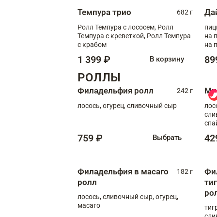
Темпура трио
Да
682 г
Ролл Темпура с лососем, Ролл
пиц
Темпура с креветкой, Ролл Темпура
на пышном
с крабом
на 
1 399 ₽
89
В корзину
РОЛЛЫ
Филадельфия ролл
Ми
242 г
лосось, огурец, сливочный сыр
лос
сли
спа
759 ₽
42
Выбрать
Филадельфия в масаго
Фи
182 г
ролл
ти
ро
лосось, сливочный сыр, огурец,
масаго
тиг
сли