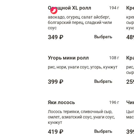
Овощной XL ролл
Кр
194 г
авокадо, огурец, салат айсберг,
кре
болгарский перец, сладкий чили
сыр
соус
кун
диж
349 ₽
48
Выбрать
Угорь мини ролл
Кр
108 г
рис, нори, унаги соус, угорь, кунжут
рис
сыр
399 ₽
25
Выбрать
Яки лосось
Чи
196 г
Лосось терияки, сливочный сыр,
Цып
омлет, азиатский соус, унаги соус,
мас
кунжут
419 ₽
39
Выбрать