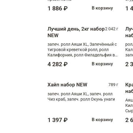
1 886 ₽
1 
В корзину
Лучший день, 2кг набор
Лу
2 042 г
NEW
на
запеч. ролл Аяши XL, Запечённый с
рол
тигровой креветкой ролл, ролл
Кал
Калифорния, ролл Филадельфия в
зап
масаго, запеч. ролл Румяный XL,
зап
4 282 ₽
2 
В корзину
запеч. ролл Моцарелломания, ролл
Сырная креветка XL, запеч. ролл
Сырный XL
Хайп набор NEW
Кр
789 г
на
запеч. ролл Аяши XL, запеч. ролл
Чиз краб, запеч. ролл Окунь унаги
Аяш
Кил
Сыр
1 397 ₽
2 
В корзину