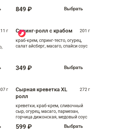
849 ₽
ь
Выбрать
Спринг-ролл с крабом
11 г
201 г
краб-крем, спринг-тесто, огурец,
салат айсберг, масаго, спайси соус
о,
349 ₽
ь
Выбрать
Сырная креветка XL
07 г
272 г
ролл
креветки, краб-крем, сливочный
сыр, огурец, масаго, пармезан,
горчица дижонская, медовый соус
599 ₽
ь
Выбрать