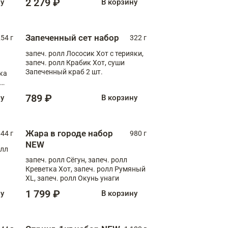
2 279 ₽
ну
В корзину
Запеченный сет набор
254 г
322 г
запеч. ролл Лососик Хот с терияки,
запеч. ролл Крабик Хот, суши
Запеченный краб 2 шт.
ка
ролл
789 ₽
ну
В корзину
Жара в городе набор
44 г
980 г
NEW
олл
запеч. ролл Сёгун, запеч. ролл
Креветка Хот, запеч. ролл Румяный
XL, запеч. ролл Окунь унаги
1 799 ₽
ну
В корзину