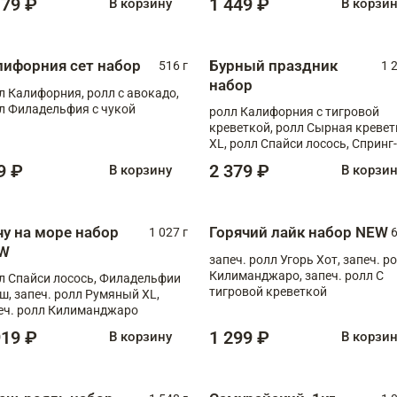
179 ₽
1 449 ₽
В корзину
В корзи
лифорния сет набор
Бурный праздник
516 г
1 
набор
л Калифорния, ролл с авокадо,
л Филадельфия с чукой
ролл Калифорния с тигровой
креветкой, ролл Сырная кревет
XL, ролл Спайси лосось, Спринг-
ролл с угрем и лососем, запеч. 
9 ₽
2 379 ₽
В корзину
В корзи
Медовая креветка
чу на море набор
Горячий лайк набор NEW
1 027 г
6
W
запеч. ролл Угорь Хот, запеч. р
Килиманджаро, запеч. ролл С
л Спайси лосось, Филадельфии
тигровой креветкой
ш, запеч. ролл Румяный XL,
еч. ролл Килиманджаро
919 ₽
1 299 ₽
В корзину
В корзи