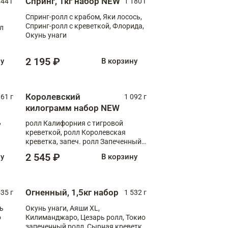
Спринг, 1кг набор NEW
044 г
1 180 г
Спринг-ролл с крабом, Яки лосось,
Спринг-ролл с креветкой, Флорида,
лл
Окунь унаги
2 195 ₽
ну
В корзину
Королевский
61 г
1 092 г
килограмм набор NEW
,
ролл Калифорния с тигровой
креветкой, ролл Королевская
креветка, запеч. ролл Запеченный
лосось терияки, запеч. ролл Аяши
2 545 ₽
ну
В корзину
XL, запеч. ролл Крабик Хот
Огненный, 1,5кг набор
535 г
1 532 г
ь
Окунь унаги, Аяши XL,
о
Килиманджаро, Цезарь ролл, Токио
запеченный ролл, Сырная креветка