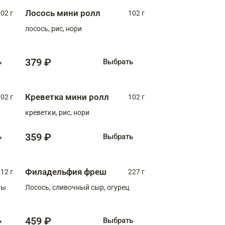
Лосось мини ролл
02 г
102 г
лосось, рис, нори
379 ₽
ь
Выбрать
Креветка мини ролл
02 г
102 г
креветки, рис, нори
359 ₽
ь
Выбрать
Филадельфия фреш
12 г
227 г
ты
Лосось, сливочный сыр, огурец
459 ₽
ь
Выбрать