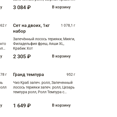
XL
3 084 ₽
ну
В корзину
Сет на двоих, 1кг
062 г
1 078,1 г
набор
Запечённый лосось терияки, Мияги,
анто
Филадельфия фреш, Аяши XL,
олл
Крабик Хот
2 305 ₽
ну
В корзину
Гранд темпура
78 г
952 г
нь
Чиз Краб запеч. ролл, Запеченный
ролл
лосось терияки запеч. ролл, Цезарь
темпура ролл, Ролл Темпура с
креветкой
1 649 ₽
ну
В корзину