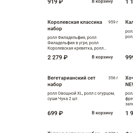
919 ₽
1 
В корзину
Королевская классика
Ка
959 г
набор
рол
рол
ролл Филадельфия, ролл
Филадельфия в угре, ролл
Королевская креветка, ролл
Калифорния
2 279 ₽
99
В корзину
Вегетарианский сет
Хо
356 г
набор
NE
ролл Овощной XL, ролл с огурцом,
рол
суши Чука 2 шт.
фре
зап
699 ₽
1 
В корзину