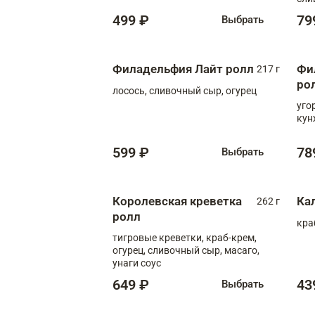
499 ₽
79
Выбрать
Филадельфия Лайт ролл
Фи
217 г
ро
лосось, сливочный сыр, огурец
уго
кун
599 ₽
78
Выбрать
Королевская креветка
Ка
262 г
ролл
кра
тигровые креветки, краб-крем,
огурец, сливочный сыр, масаго,
унаги соус
649 ₽
43
Выбрать