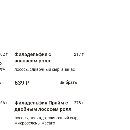
Филадельфия с
02 г
217 г
ананасом ролл
о,
оус
лосось, сливочный сыр, ананас
639 ₽
ь
Выбрать
Филадельфия Прайм с
66 г
278 г
двойным лососем ролл
лосось, авокадо, сливочный сыр,
микрозелень, масаго