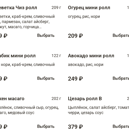
еветка Чиз ролл
Огурец мини ролл
209 г
1
ветки, краб-крем, сливочный
огурец, рис, нори
, пармезан, салат айсберг,
жут, масаго, горчица
онская, медовый соус
9 ₽
209 ₽
Выбрать
Выбрат
абик мини ролл
Авокадо мини ролл
122 г
1
, нори, краб-крем, сливочный
авокадо, рис, нори
9 ₽
249 ₽
Выбрать
Выбрат
кен масаго
Цезарь ролл В
202 г
2
лёнок, сливочный сыр, огурец,
Цыплёнок, салат айсберг, тома
аго, медовый соус
черри, цезарь соус
9 ₽
379 ₽
Выбрать
Выбрат