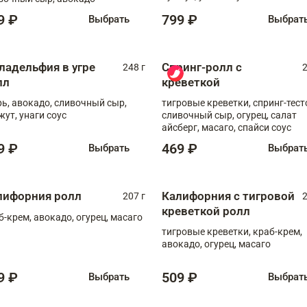
9 ₽
799 ₽
Выбрать
Выбрат
ладельфия в угре
Спринг-ролл с
248 г
2
лл
креветкой
рь, авокадо, сливочный сыр,
тигровые креветки, спринг-тест
жут, унаги соус
сливочный сыр, огурец, салат
айсберг, масаго, спайси соус
9 ₽
469 ₽
Выбрать
Выбрат
лифорния ролл
Калифорния с тигровой
207 г
2
креветкой ролл
б-крем, авокадо, огурец, масаго
тигровые креветки, краб-крем,
авокадо, огурец, масаго
9 ₽
509 ₽
Выбрать
Выбрат