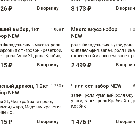
Запечённый лосось терияки,
426 ₽
3 173 ₽
В корзину
В корзи
Флорида
чший выбор, 1кг
Много вкуса набор
1 008 г
1 
бор NEW
NEW
л Филадельфия в масаго, ролл
ролл Филадельфия в угре, ролл
ифорния с тигровой креветкой,
Филадельфия, запеч. ролл Пик
еч. ролл Аяши XL, ролл Крабик,
с креветкой и лососем, запеч. р
еч. ролл Лосось терияки
С тигровой креветкой
315 ₽
2 499 ₽
В корзину
В корзи
асный дракон, 1,2кг
Чилл сет набор NEW
1 260 г
6
бор NEW
запеч. ролл Румяный, ролл Оку
унаги, запеч. ролл Крабик Хот, 
и XL, Чиз краб запеч.ролл,
Крабик
иманджаро, Медовая креветка,
ный XL
615 ₽
1 476 ₽
В корзину
В корзи