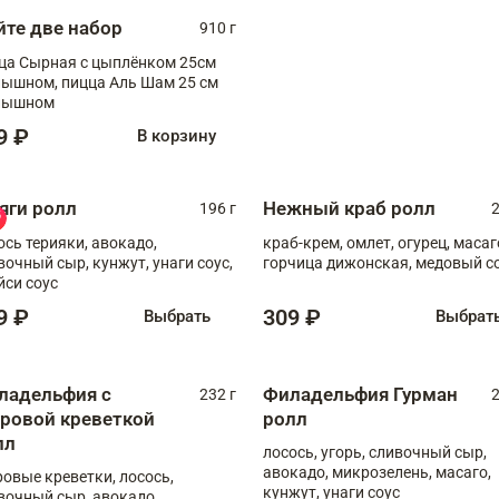
йте две набор
910 г
ца Сырная с цыплёнком 25см
, пицца Аль Шам 25 см
пышном
9 ₽
В корзину
яги ролл
Нежный краб ролл
196 г
2
ось терияки, авокадо,
краб-крем, омлет, огурец, масаг
вочный сыр, кунжут, унаги соус,
горчица дижонская, медовый с
йси соус
9 ₽
309 ₽
Выбрать
Выбрат
ладельфия с
Филадельфия Гурман
232 г
2
гровой креветкой
ролл
лл
лосось, угорь, сливочный сыр,
авокадо, микрозелень, масаго,
ровые креветки, лосось,
кунжут, унаги соус
вочный сыр, авокадо