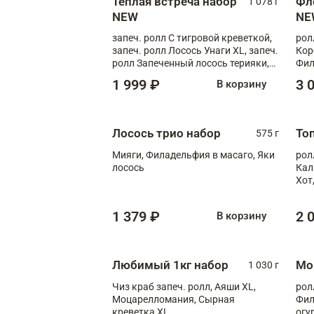
Теплая встреча набор
Фл
1 078 г
NEW
NE
запеч. ролл С тигровой креветкой,
рол
запеч. ролл Лосось Унаги XL, запеч.
Кор
ролл Запеченный лосось терияки,
Фил
запеч. ролл Румяный XL
Лос
1 999 ₽
3 
В корзину
Тиг
зап
Лосось трио набор
То
575 г
Мияги, Филадельфия в масаго, Яки
рол
лосось
Кал
Хот
тер
1 379 ₽
2 
В корзину
Любимый 1кг набор
Мо
1 030 г
Чиз краб запеч. ролл, Аяши XL,
рол
Моцарелломания, Сырная
Фил
креветка XL
огу