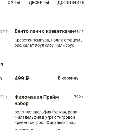
СУПЫ
ДЕСЕРТЫ
ДОПОЛНИТЕЛЬНО
НАПИТКИ
Бенто ланч с креветками
64 г
417 г
Креветки темпура, Ролл с огурцом ,
рис, салат Коул слоу, чили соус
ул
499 ₽
ну
В корзину
Филомания Прайм
31 г
792 г
набор
ролл Филадельфия Гурман, ролл
Филадельфия в угре с тигровой
креветкой, ролл Филадельфия
Прайм с двойным лососем