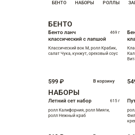
БЕНТО
НАБОРЫ
РОЛЛЫ
ЗА
БЕНТО
Бенто ланч
Бе
469 г
классический с лапшой
кл
Классический вок М, ролл Крабик,
Кла
салат Чука, кунжут, ореховый соус
Кал
Вит
599 ₽
54
В корзину
НАБОРЫ
Летний сет набор
Пу
615 г
ролл Калифорния, ролл Мияги,
рол
ролл Нежный краб
Фил
кре