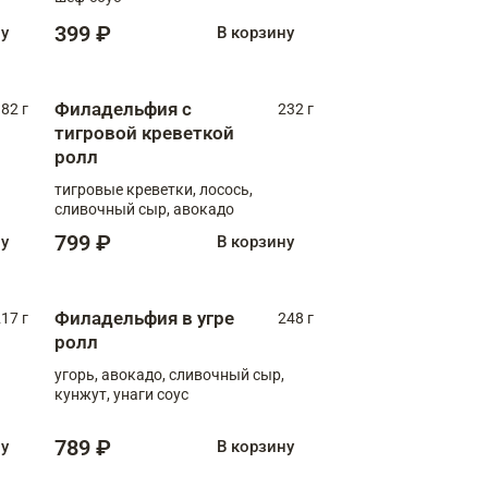
399 ₽
ну
В корзину
Филадельфия с
82 г
232 г
тигровой креветкой
ролл
тигровые креветки, лосось,
сливочный сыр, авокадо
799 ₽
ну
В корзину
Филадельфия в угре
17 г
248 г
ролл
угорь, авокадо, сливочный сыр,
кунжут, унаги соус
789 ₽
ну
В корзину