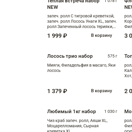
Теплая встреча набор
Фл
1 078 г
NEW
NE
запеч. ролл С тигровой креветкой,
рол
запеч. ролл Лосось Унаги XL, запеч.
Кор
ролл Запеченный лосось терияки,
Фил
запеч. ролл Румяный XL
Лос
1 999 ₽
3 
В корзину
Тиг
зап
Лосось трио набор
То
575 г
Мияги, Филадельфия в масаго, Яки
рол
лосось
Кал
Хот
тер
1 379 ₽
2 
В корзину
Любимый 1кг набор
Мо
1 030 г
Чиз краб запеч. ролл, Аяши XL,
рол
Моцарелломания, Сырная
Фил
креветка XL
огу