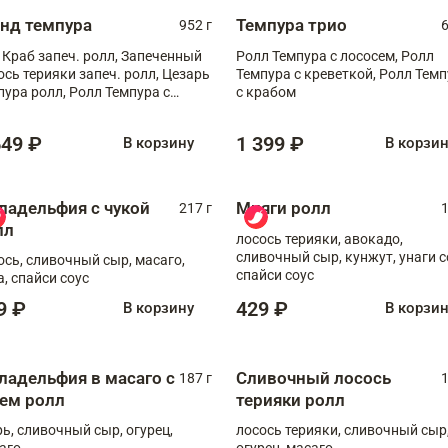
анд темпура
Темпура трио
952 г
6
 Краб запеч. ролл, Запеченный
Ролл Темпура с лососем, Ролл
ось терияки запеч. ролл, Цезарь
Темпура с креветкой, Ролл Тем
пура ролл, Ролл Темпура с
с крабом
веткой
649 ₽
1 399 ₽
В корзину
В корзи
ладельфия с чукой
Мияги ролл
217 г
1
лл
лосось терияки, авокадо,
сливочный сыр, кунжут, унаги с
ось, сливочный сыр, масаго,
спайси соус
а, спайси соус
9 ₽
429 ₽
В корзину
В корзи
ладельфия в масаго с
Сливочный лосось
187 г
1
рем ролл
терияки ролл
рь, сливочный сыр, огурец,
лосось терияки, сливочный сыр
аго
огурец, масаго