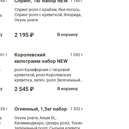
Спринг, 1кг набор NEW
044 г
1 180 г
Спринг-ролл с крабом, Яки лосось,
Спринг-ролл с креветкой, Флорида,
лл
Окунь унаги
2 195 ₽
ну
В корзину
Королевский
61 г
1 092 г
килограмм набор NEW
,
ролл Калифорния с тигровой
креветкой, ролл Королевская
креветка, запеч. ролл Запеченный
лосось терияки, запеч. ролл Аяши
2 545 ₽
ну
В корзину
XL, запеч. ролл Крабик Хот
Огненный, 1,5кг набор
535 г
1 532 г
ь
Окунь унаги, Аяши XL,
о
Килиманджаро, Цезарь ролл, Токио
запеченный ролл, Сырная креветка