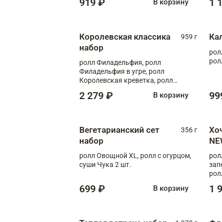
919 ₽
1 
В корзину
Королевская классика
Ка
959 г
набор
рол
рол
ролл Филадельфия, ролл
Филадельфия в угре, ролл
Королевская креветка, ролл
Калифорния
2 279 ₽
99
В корзину
Вегетарианский сет
Хо
356 г
набор
NE
ролл Овощной XL, ролл с огурцом,
рол
суши Чука 2 шт.
зап
рол
699 ₽
1 
В корзину