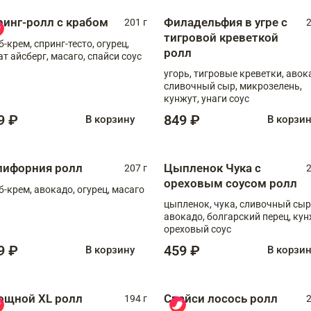
ринг-ролл с крабом
Филадельфия в угре с
201 г
2
тигровой креветкой
б-крем, спринг-тесто, огурец,
ролл
ат айсберг, масаго, спайси соус
угорь, тигровые креветки, авок
сливочный сыр, микрозелень,
кунжут, унаги соус
9 ₽
849 ₽
В корзину
В корзи
лифорния ролл
Цыпленок Чука с
207 г
2
ореховым соусом ролл
б-крем, авокадо, огурец, масаго
цыпленок, чука, сливочный сыр
авокадо, болгарский перец, кун
ореховый соус
9 ₽
459 ₽
В корзину
В корзи
ощной XL ролл
Спайси лосось ролл
194 г
2