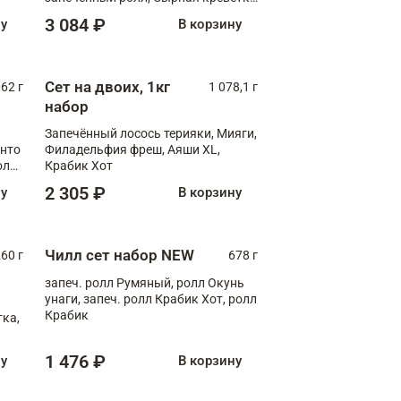
XL
3 084 ₽
ну
В корзину
Сет на двоих, 1кг
062 г
1 078,1 г
набор
Запечённый лосось терияки, Мияги,
анто
Филадельфия фреш, Аяши XL,
олл
Крабик Хот
2 305 ₽
ну
В корзину
Чилл сет набор NEW
260 г
678 г
запеч. ролл Румяный, ролл Окунь
унаги, запеч. ролл Крабик Хот, ролл
Крабик
ка,
1 476 ₽
ну
В корзину