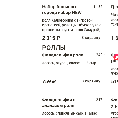
Набор большого
Гр
1 132 г
города набор NEW
Чиз
лос
ролл Калифорния с тигровой
тем
креветкой, ролл Цыплёнок Чука с
кре
ореховым соусом, ролл Самурай,
ролл Шиитаке пиканто, Спринг-
2 315 ₽
1 
В корзину
ролл с крабом
РОЛЛЫ
Филадельфия ролл
Фи
242 г
ро
лосось, огурец, сливочный сыр
лос
чук
759 ₽
51
В корзину
Филадельфия с
Фи
217 г
ананасом ролл
уг
лосось, сливочный сыр, ананас
уго
мас