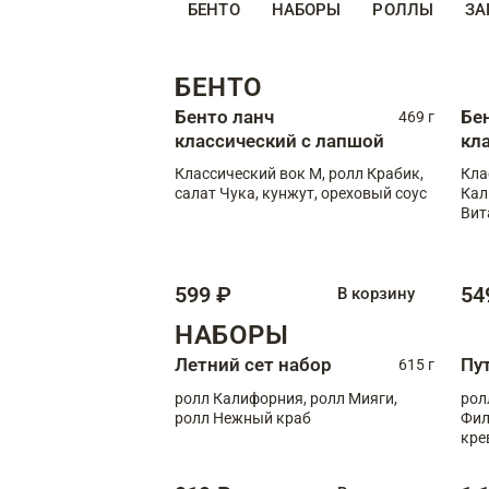
БЕНТО
НАБОРЫ
РОЛЛЫ
ЗА
БЕНТО
Бенто ланч
Бе
469 г
классический с лапшой
кл
Классический вок М, ролл Крабик,
Кла
салат Чука, кунжут, ореховый соус
Кал
Вит
599 ₽
54
В корзину
НАБОРЫ
Летний сет набор
Пу
615 г
ролл Калифорния, ролл Мияги,
рол
ролл Нежный краб
Фил
кре