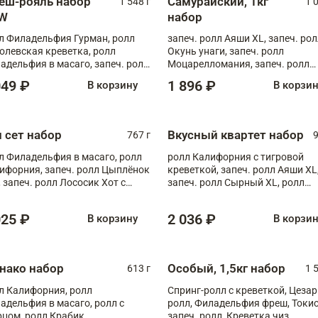
еш-рояль набор
Самурайский, 1кг
1 548 г
1 
W
набор
л Филадельфия Гурман, ролл
запеч. ролл Аяши XL, запеч. ро
олевская креветка, ролл
Окунь унаги, запеч. ролл
адельфия в масаго, запеч. ролл
Моцарелломания, запеч. ролл
ось Унаги XL, запеч. ролл
Килиманджаро
049 ₽
1 896 ₽
В корзину
В корзи
ровая креветка с моцареллой,
еч. ролл Эби краб с лососем
п сет набор
Вкусный квартет набор
767 г
9
л Филадельфия в масаго, ролл
ролл Калифорния с тигровой
ифорния, запеч. ролл Цыплёнок
креветкой, запеч. ролл Аяши XL
, запеч. ролл Лососик Хот с
запеч. ролл Сырный XL, ролл
ияки , запеч. ролл Крабик Хот
Калифорния
025 ₽
2 036 ₽
В корзину
В корзи
нако набор
Особый, 1,5кг набор
613 г
1 
л Калифорния, ролл
Спринг-ролл с креветкой, Цезар
адельфия в масаго, ролл с
ролл, Филадельфия фреш, Токи
рцом, ролл Крабик
запеч. ролл, Креветка чиз,