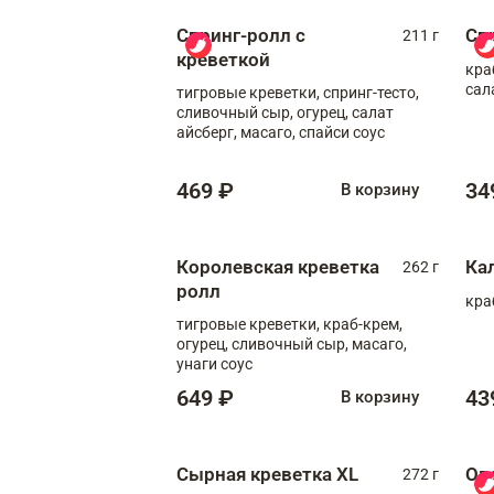
Спринг-ролл с
Сп
211 г
креветкой
кра
сал
тигровые креветки, спринг-тесто,
сливочный сыр, огурец, салат
айсберг, масаго, спайси соус
469 ₽
34
В корзину
Королевская креветка
Ка
262 г
ролл
кра
тигровые креветки, краб-крем,
огурец, сливочный сыр, масаго,
унаги соус
649 ₽
43
В корзину
Сырная креветка XL
Ов
272 г