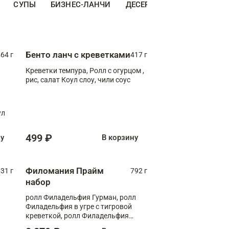
СУПЫ
БИЗНЕС-ЛАНЧИ
ДЕСЕРТЫ
ДОПОЛНИТЕ
Бенто ланч с креветками
64 г
417 г
Креветки темпура, Ролл с огурцом ,
рис, салат Коул слоу, чили соус
ул
499 ₽
ну
В корзину
Филомания Прайм
31 г
792 г
набор
ролл Филадельфия Гурман, ролл
Филадельфия в угре с тигровой
креветкой, ролл Филадельфия
Прайм с двойным лососем