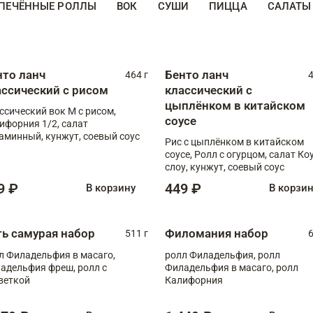
ПЕЧЁННЫЕ РОЛЛЫ
ВОК
СУШИ
ПИЦЦА
САЛАТЫ
нто ланч
Бенто ланч
464 г
4
ассический с рисом
классический с
цыплёнком в китайском
ссический вок М с рисом,
соусе
ифорния 1/2, салат
аминный, кунжут, соевый соус
Рис с цыплёнком в китайском
соусе, Ролл с огурцом, салат Ко
слоу, кунжут, соевый соус
9 ₽
449 ₽
В корзину
В корзи
ть самурая набор
Филомания набор
511 г
6
л Филадельфия в масаго,
ролл Филадельфия, ролл
адельфия фреш, ролл с
Филадельфия в масаго, ролл
веткой
Калифорния