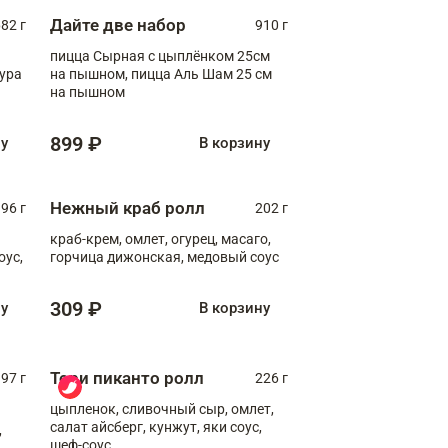
Дайте две набор
82 г
910 г
пицца Сырная с цыплёнком 25см
пура
на пышном, пицца Аль Шам 25 см
на пышном
899 ₽
ну
В корзину
Нежный краб ролл
96 г
202 г
краб-крем, омлет, огурец, масаго,
оус,
горчица дижонская, медовый соус
309 ₽
ну
В корзину
Тори пиканто ролл
97 г
226 г
цыпленок, сливочный сыр, омлет,
салат айсберг, кунжут, яки соус,
,
шеф-соус