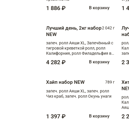
1 886 ₽
1 
В корзину
Лучший день, 2кг набор
Лу
2 042 г
NEW
на
запеч. ролл Аяши XL, Запечённый с
рол
тигровой креветкой ролл, ролл
Кал
Калифорния, ролл Филадельфия в
зап
масаго, запеч. ролл Румяный XL,
зап
4 282 ₽
2 
В корзину
запеч. ролл Моцарелломания, ролл
Сырная креветка XL, запеч. ролл
Сырный XL
Хайп набор NEW
Хи
789 г
NE
запеч. ролл Аяши XL, запеч. ролл
Чиз краб, запеч. ролл Окунь унаги
рол
Кал
Аяш
кре
1 397 ₽
2 
В корзину
чук