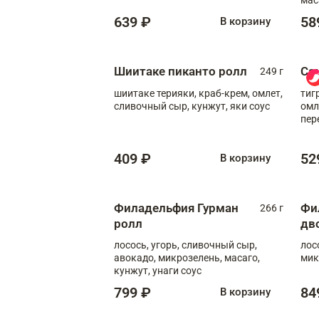
639 ₽
58
В корзину
Шиитаке пиканто ролл
Са
249 г
шиитаке терияки, краб-крем, омлет,
тиг
сливочный сыр, кунжут, яки соус
омл
пер
мол
409 ₽
52
В корзину
Филадельфия Гурман
Фи
266 г
ролл
дв
лосось, угорь, сливочный сыр,
лос
авокадо, микрозелень, масаго,
мик
кунжут, унаги соус
799 ₽
84
В корзину