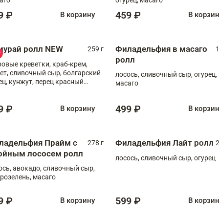
9 ₽
459 ₽
В корзину
В корзи
мурай ролл NEW
Филадельфия в масаго
259 г
1
ролл
ровые креветки, краб-крем,
ет, сливочный сыр, болгарский
лосось, сливочный сыр, огурец,
ец, кунжут, перец красный
масаго
отый, масаго, шеф-соус
9 ₽
499 ₽
В корзину
В корзи
ладельфия Прайм с
Филадельфия Лайт ролл
278 г
2
ойным лососем ролл
лосось, сливочный сыр, огурец
ось, авокадо, сливочный сыр,
розелень, масаго
9 ₽
599 ₽
В корзину
В корзи