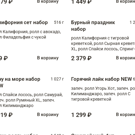
179 ₽
1 449 ₽
В корзину
В корзи
лифорния сет набор
Бурный праздник
516 г
1 
набор
л Калифорния, ролл с авокадо,
л Филадельфия с чукой
ролл Калифорния с тигровой
креветкой, ролл Сырная кревет
XL, ролл Спайси лосось, Спринг-
ролл с угрем и лососем, запеч. 
9 ₽
2 379 ₽
В корзину
В корзи
Медовая креветка
чу на море набор
Горячий лайк набор NEW
1 027 г
6
W
запеч. ролл Угорь Хот, запеч. р
Килиманджаро, запеч. ролл С
л Спайси лосось, ролл Самурай,
тигровой креветкой
еч. ролл Румяный XL, запеч.
л Килиманджаро
919 ₽
1 299 ₽
В корзину
В корзи