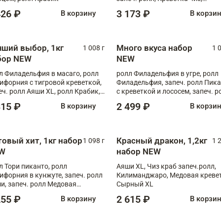
Запечённый лосось терияки,
426 ₽
3 173 ₽
В корзину
В корзи
Флорида
чший выбор, 1кг
Много вкуса набор
1 008 г
1 
бор NEW
NEW
л Филадельфия в масаго, ролл
ролл Филадельфия в угре, ролл
ифорния с тигровой креветкой,
Филадельфия, запеч. ролл Пик
еч. ролл Аяши XL, ролл Крабик,
с креветкой и лососем, запеч. р
еч. ролл Лосось терияки
С тигровой креветкой
315 ₽
2 499 ₽
В корзину
В корзи
товый хит, 1кг набор
Красный дракон, 1,2кг
1 098 г
1 
W
набор NEW
л Тори пиканто, ролл
Аяши XL, Чиз краб запеч.ролл,
ифорния в кунжуте, запеч. ролл
Килиманджаро, Медовая кревет
и, запеч. ролл Медовая
Сырный XL
ветка, ролл Филадельфия с
255 ₽
2 615 ₽
В корзину
В корзи
ой