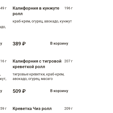
Калифорния в кунжуте
49 г
196 г
ролл
краб-крем, огурец, авокадо, кунжут
адо,
389 ₽
ну
В корзину
Калифорния с тигровой
16 г
207 г
креветкой ролл
,
тигровые креветки, краб-крем,
жут,
авокадо, огурец, масаго
509 ₽
ну
В корзину
Креветка Чиз ролл
59 г
209 г