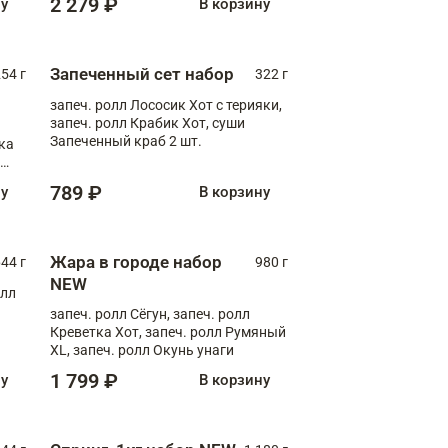
2 279 ₽
ну
В корзину
Запеченный сет набор
254 г
322 г
запеч. ролл Лососик Хот с терияки,
запеч. ролл Крабик Хот, суши
Запеченный краб 2 шт.
ка
ролл
789 ₽
ну
В корзину
Жара в городе набор
44 г
980 г
NEW
олл
запеч. ролл Сёгун, запеч. ролл
Креветка Хот, запеч. ролл Румяный
XL, запеч. ролл Окунь унаги
1 799 ₽
ну
В корзину